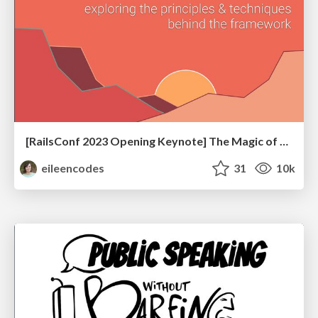
[RailsConf 2023 Opening Keynote] The Magic of Rails
eileencodes
31
10k