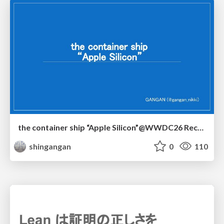
the container ship “Apple Silicon”@WWDC26 Recap -Japan-\(region).swift
shingangan
0
110