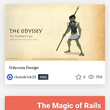
Odyssey Design
rkendrick25
2
750
PRO