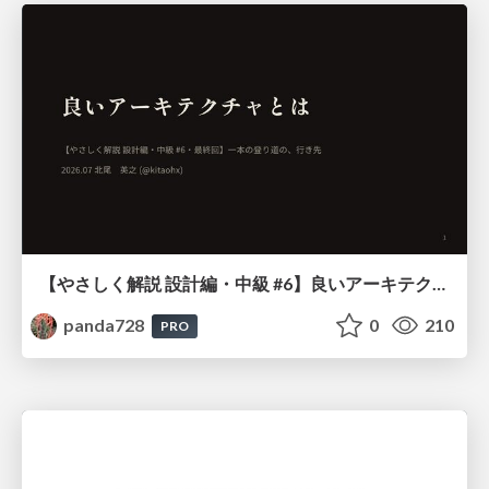
【やさしく解説 設計編・中級 #6】良いアーキテクチャとは ～ 一本の登り道の、行き先 ～
panda728
0
210
PRO