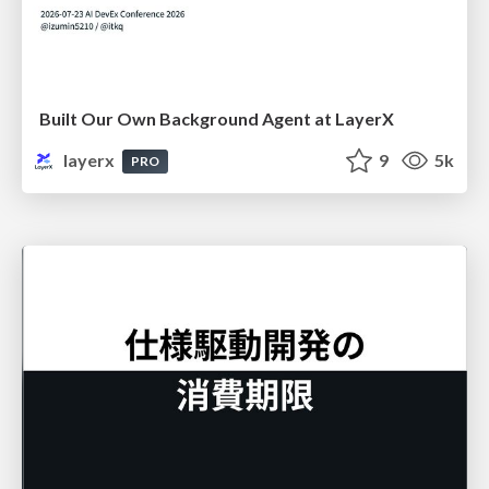
Built Our Own Background Agent at LayerX
layerx
9
5k
PRO