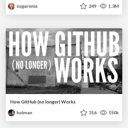
sugarenia
249
1.3M
How GitHub (no longer) Works
holman
316
150k