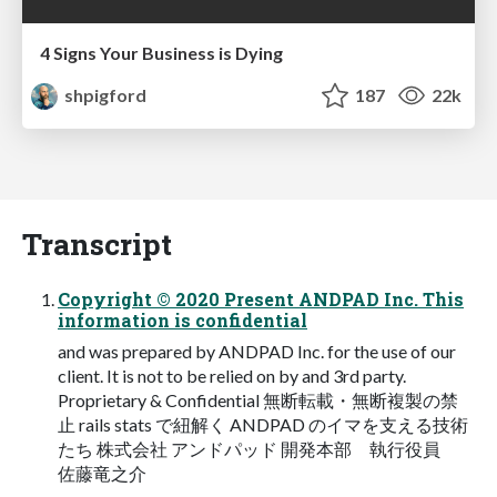
4 Signs Your Business is Dying
shpigford
187
22k
Transcript
Copyright © 2020 Present ANDPAD Inc. This
information is confidential
and was prepared by ANDPAD Inc. for the use of our
client. It is not to be relied on by and 3rd party.
Proprietary & Confidential 無断転載・無断複製の禁
止 rails stats で紐解く ANDPAD のイマを支える技術
たち 株式会社 アンドパッド 開発本部 執行役員
佐藤竜之介