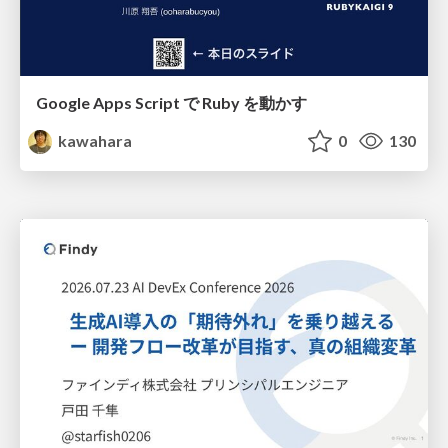
Google Apps Script で Ruby を動かす
kawahara
0
130