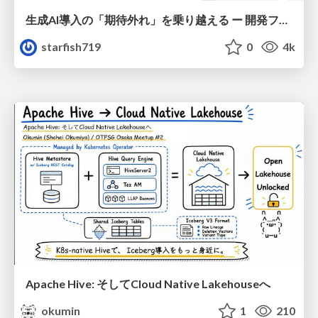
生成AI導入の「期待外れ」を乗り越える ー 開発フロー改革が目指す、真の組織変革
starfish719
0
4k
Apache Hive: そしてCloud Native Lakehouseへ
okumin
1
210