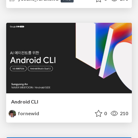
Android CLI
fornewid
0
210