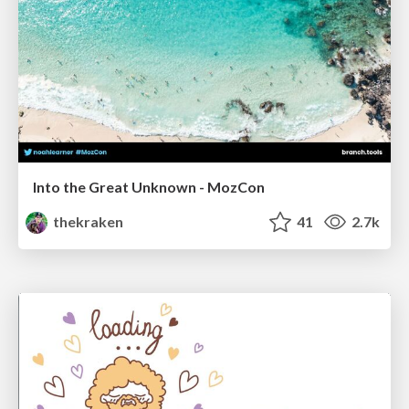
Into the Great Unknown - MozCon
thekraken
41
2.7k