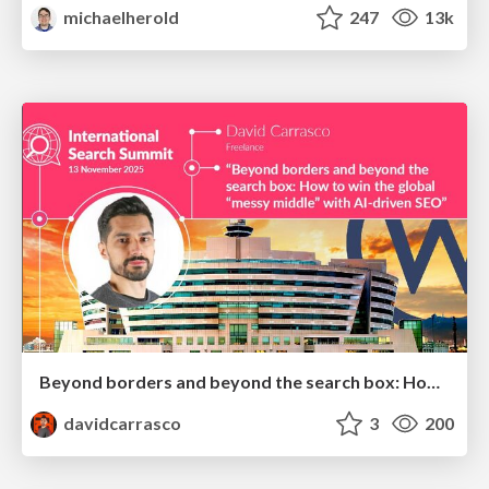
michaelherold
247
13k
Beyond borders and beyond the search box: How to win the global "messy middle" with AI-driven SEO
davidcarrasco
3
200