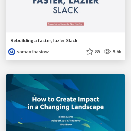
Rebuilding a faster, lazier Slack
samanthasiow
85
9.6k