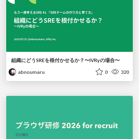
組織にどうSREを根付かせるか？〜IVRyの場合〜
abnoumaru
0
320