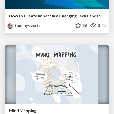
How to Create Impact in a Changing Tech Landscape [PerfNow 2023]
tammyeverts
56
3.4k
Mind Mapping