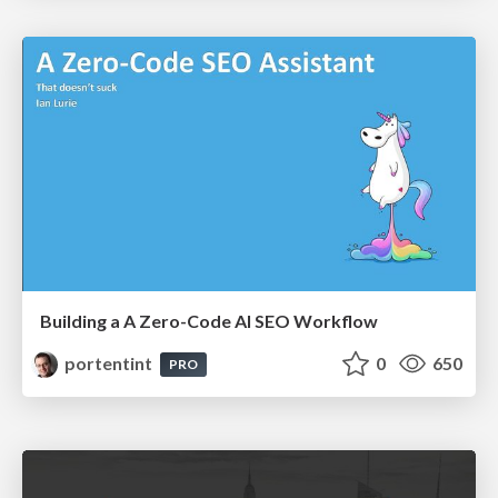
Building a A Zero-Code AI SEO Workflow
portentint
0
650
PRO