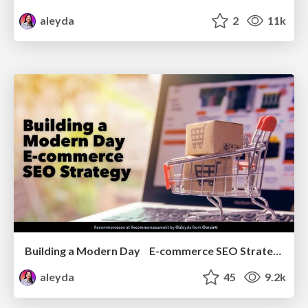
aleyda
2
11k
Building a Modern Day E-commerce SEO Strategy
aleyda
45
9.2k