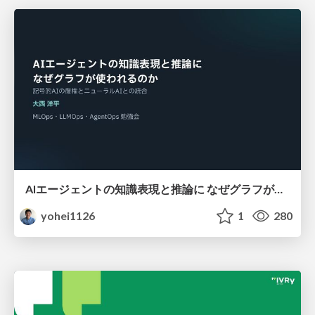
AIエージェントの知識表現と推論に なぜグラフが使われるのか - 記号的AIの復権とニューラルAIとの統合
yohei1126
1
280