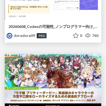
20260608_Codexの可能性_ノンプログラマー向け_大城追記
doradora09
0
760
PRO