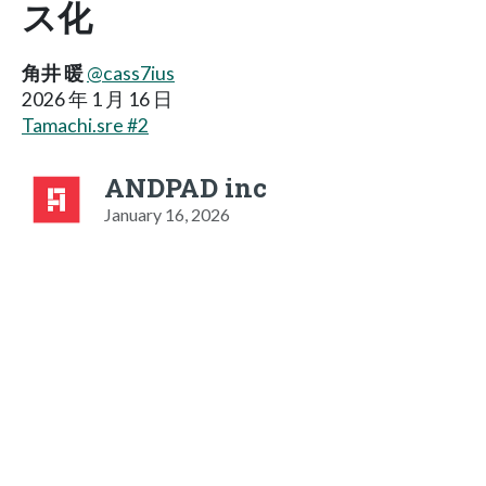
ス化
角井 暖
@cass7ius
2026 年 1 月 16 日
Tamachi.sre #2
ANDPAD inc
January 16, 2026