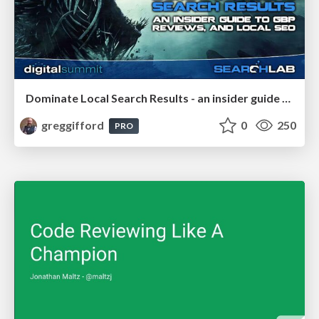
Dominate Local Search Results - an insider guide to GBP, reviews, and Local SEO
greggifford
0
250
PRO