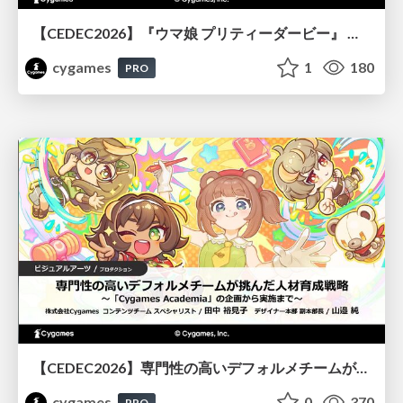
【CEDEC2026】『ウマ娘 プリティーダービー』 英語版のキャラクターの方言や口調をローカライズするための創造的アプローチ
cygames
1
180
PRO
【CEDEC2026】専門性の高いデフォルメチームが挑んだ人材育成戦略 〜Cygames Academiaの企画から実施まで〜
cygames
0
370
PRO