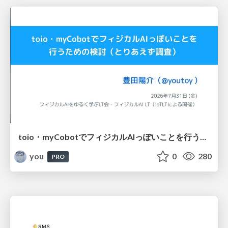
toio・myCobotでフィジカルAIっぽいことを行うための検討（とりあえず調査） / フィジカルAI LT（IoTLTによる開催）
you
0
280
PRO