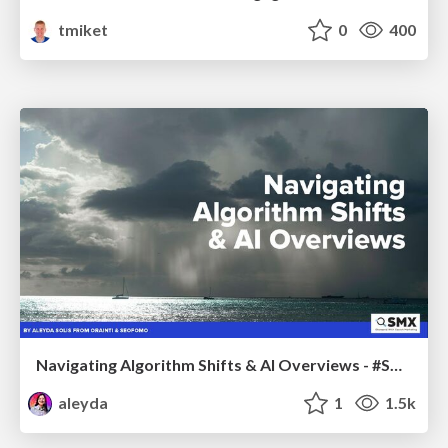
tmiket
0
400
Navigating Algorithm Shifts & AI Overviews - #SMXNext
aleyda
1
1.5k