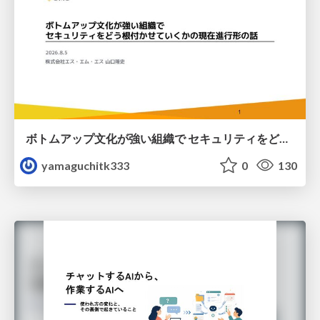
ボトムアップ文化が強い組織で セキュリティをどう根付かせていくかの現在進行形の話 / Making Security Stick in a Bottom-Up Organization
yamaguchitk333
0
130