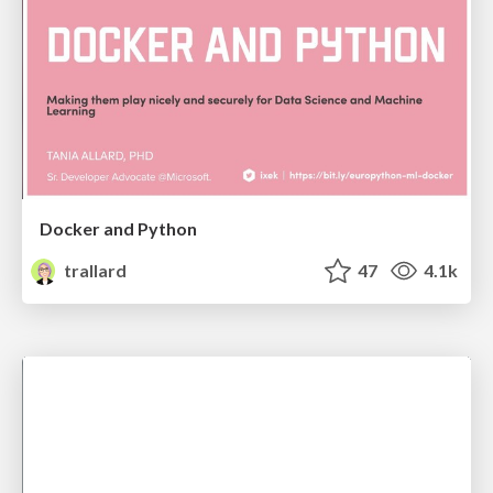
Docker and Python
trallard
47
4.1k