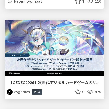
kaomi_wombat
1
110
【CEDEC2026】次世代デジタルカードゲームのサーバー設計と運用 〜『Shadowverse: Worlds Beyond』の舞台裏～
cygames
0
870
PRO