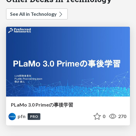
See All in Technology
PLaMo 3.0 Primeの事後学習
pfn
0
270
PRO