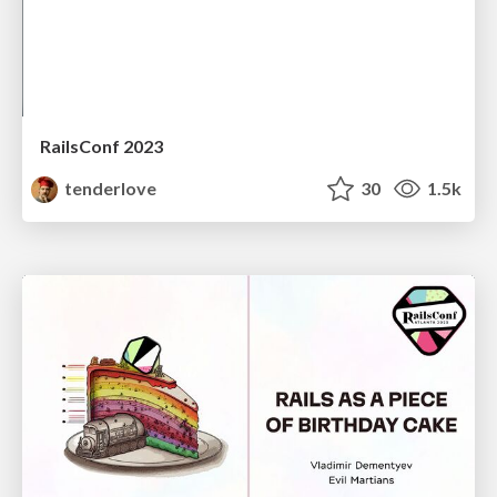
RailsConf 2023
tenderlove
30
1.5k