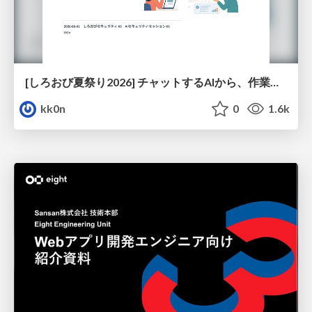
[しろおび夏祭り2026] チャットするAIから、作業するAIへ - 使われ方の変化と、その裏側で起きていること
kk0n
0
1.6k