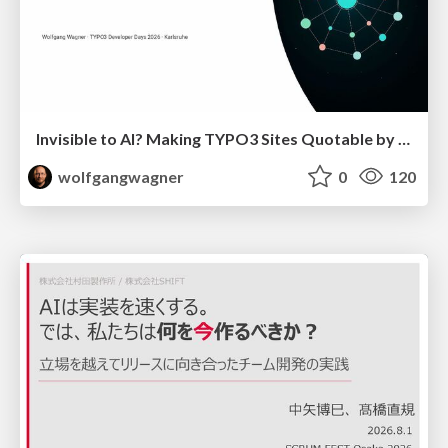
Invisible to AI? Making TYPO3 Sites Quotable by AI Search Systems
wolfgangwagner
0
120