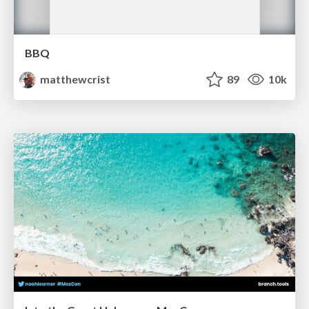
BBQ
matthewcrist
89
10k