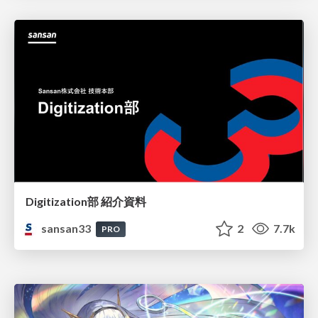
Digitization部 紹介資料
sansan33
2
7.7k
PRO