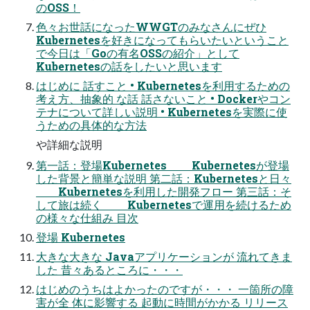
のOSS！
色々お世話になったWWGTのみなさんにぜひ
Kubernetesを好きになってもらいたいということ
で今日は「Goの有名OSSの紹介」として
Kubernetesの話をしたいと思います
はじめに 話すこと • Kubernetesを利用するための
考え方、抽象的 な話 話さないこと • Dockerやコン
テナについて詳しい説明 • Kubernetesを実際に使
うための具体的な方法
や詳細な説明
第一話：登場Kubernetes Kubernetesが登場
した背景と簡単な説明 第二話：Kubernetesと日々
Kubernetesを利用した開発フロー 第三話：そ
して旅は続く Kubernetesで運用を続けるため
の様々な仕組み 目次
登場 Kubernetes
大きな大きな Javaアプリケーションが 流れてきま
した 昔々あるところに・・・
はじめのうちはよかったのですが・・・ 一箇所の障
害が全 体に影響する 起動に時間がかかる リリース