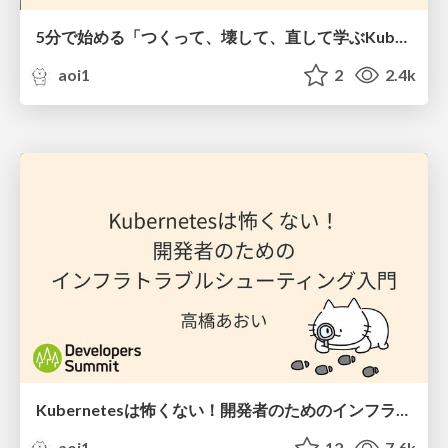
5分で始める「つくって、壊して、直して学ぶKubernetes入門」
aoi1
2
2.4k
Kubernetesは怖くない！開発者のためのインフラトラブルシューティング入門
aoi1
12
7.6k