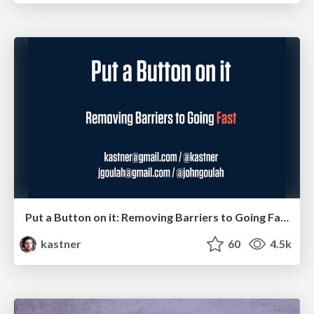
Put a Button on it: Removing Barriers to Going Fast.
kastner
60
4.5k