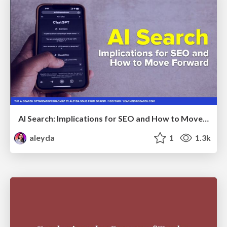
AI Search: Implications for SEO and How to Move Forward - #ShenzhenSEOConference
aleyda
1
1.3k