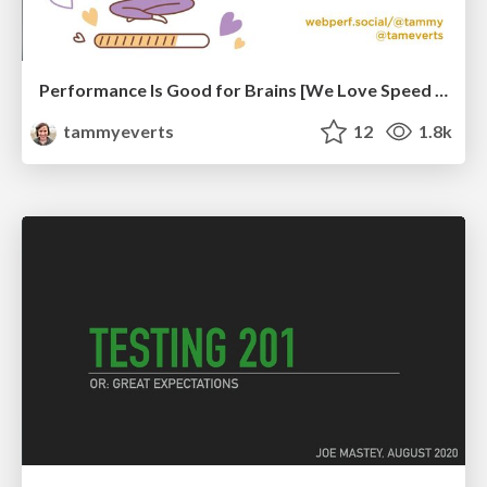
Performance Is Good for Brains [We Love Speed 2024]
tammyeverts
12
1.8k