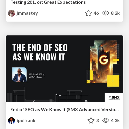
Testing 201, or: Great Expectations
jmmastey
46
8.2k
End of SEO as We Know It (SMX Advanced Version)
ipullrank
3
4.3k