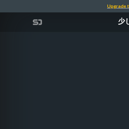
Upgrade t
少