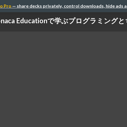
o Pro
— share decks privately, control downloads, hide ads 
aca Educationで学ぶプログラミン