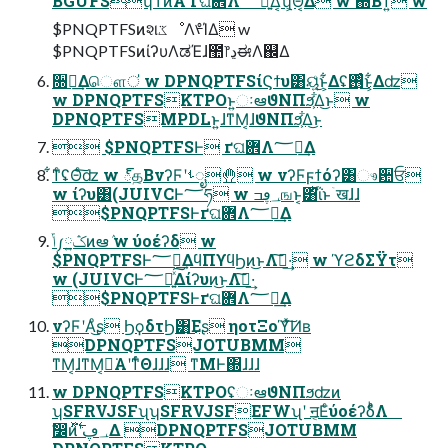
BGUFSʮͲͷΑ͏ʹґଘؔ܎Λ؅ཧ͍ͯ͠Δ͔ʯ͕Θ͔Δ w ΍Βͳ͍ w
$PNQPTFSͷશػೳΛᢞΊΔ w
$PNQPTFSͷίʔυΛಡΈɺ಺෦ڍಈΛ஌Δ
૝ఆ͢Δௌऺ w DPNQPTFSίϚϯυ͸ୟ͍ͨ͜ͱ͕͋Δʢ࢖ͬͨ͜ͱ͕͋Δʣ
w DPNQPTFSKTPOͱ͍͏ઃఆϑΝΠϧ͕͋Δ͜ͱ w
DPNQPTFSMPDLͱ͍͏ɺͳΜ͔ɺϑΝΠϧ͕͋Δ͜ͱ
 $PNQPTFSͰ ґଘؔ܎Λ؅ཧ͢Δ
͋ͳͨʢΘͨ͠ʣ w ్த͔ΒνʔϜʹࢀೖ🤚 w νʔϜϝϯόʔ͸ෳ਺ਓ
w ίʔυ͸(JUIVCͰ؅ཧ w ؀ڥߏஙͱ͔͸ͪΐͬͱۤखɺɺ
$PNQPTFSͰґଘؔ܎Λ؅ཧ͢Δ
ݴ༿ݣ͍ͷఆٛ w ύοέʔδ w
$PNQPTFSͰ؅ཧ͢ΔϥΠϒϥϦͷ͜ͱΛࢦ͠·͢ w ϓϩδΣΫτ
w (JUIVCͰ؅ཧ͍ͯ͠Δίʔυͷ͜ͱΛࢦ͠·͢
$PNQPTFSͰґଘؔ܎Λ؅ཧ͢Δ
νʔϜʹΑ͏ͦ͜ʂ ϦϙδτϦ͸͜Εʂ ηοτΞοϓͯ͠Ͷʙ
DPNQPTFSJOTUBMM
ͳΜ͔ɺͳΜ͔ಈ͘Α͏ʹͳͬͨΘɺɺɺ ͳΜͰ΍ɺɺɺ
w DPNQPTFSKTPOʢઃఆϑΝΠϧʣͷ
ʮSFRVJSFʯʮSFRVJSFEFWʯʹ ॻ͔ΕͨύοέʔδͨͪΛ
ࣗ෼ͷ؀ڥʹ࣋ͬͯ͘Δ DPNQPTFSJOTUBMM