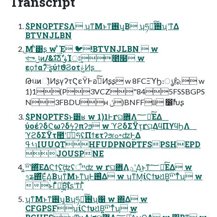
Transcript
$PNQPTFSΛ ʮͳΜͱͳ͘࢖͏ʯ͔Β ʮཧղͯ͠࢖͏ʯʹͳΔ
BTVNJLBN
͜Μʹͪ͸ʂ w ͋͢Έ 🐦!BTVNJLBN  w
খాݪͷ/&גࣜձࣾʹۈΊਃ͢೥໨ w
εϙϯαʔͯ͠·͢ʂύϯϑϨοτݟͯͶʂ
Թઘͷૉ͔ͭͬͯͶʂγʔτϚεΫͰอ࣪ͯ͠Ͷʂʂ w 8FCΞϓϦ։ൃ🙋 w
1)1(P3VCZ"845FSSBGPS
N3FBDUʜ ݩ)BNFF♨ ෼ࣾԽʂ
$PNQPTFSͱ͸ʁ w 1)1Ͱґଘؔ܎Λ؅ཧͯ͘͠ΕΔ
ύοέʔδϚωʔδϟʔπʔϧ w ϓϩδΣΫτ͕ґଘ͢ΔϥΠϒϥϦΛ
ϓϩδΣΫτ಺ʹดͯ͡؅ཧʢΠϯετʔϧɾߋ৽ʣͰ͖Δ
ࢀߟɿIUUQTHFUDPNQPTFSPSHEPD
JOUSPNE
৭ʑ΍ͬͯ͘Ε͍ͯΔ͔ΒʮͳΜͱͳ͘ʯͰ࢖͑Δ w ʮͳΜ͔ίϚϯυଧͬͨΒ͍͍ײ͡ʹͳͬͨʯ w
ͱΓ͋͑ͣಈ͍͔ͨΒ͍͍ͬ͠ΐʂʹͳΓ͕ͪ
ʮͳΜͱͳ͘࢖͏ʯ͔Βʮཧղͯ͠࢖͏ʯ΁ w ΍Δ w
CFGPSFʮίϚϯυଧͬͨΒ͍͍ײ͡ʹͳͬͨʯ w