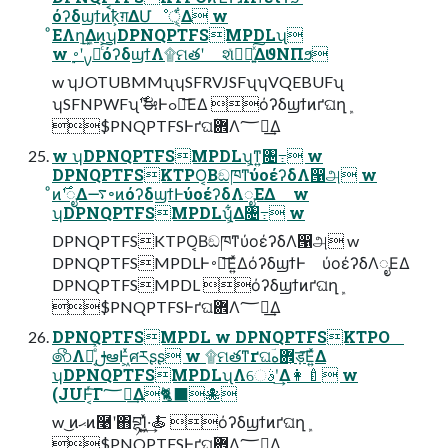
όʔδϣϯͷࠩҟ͕ग़ΔՄೳੑ͕͋Δ w
ͦΕΛղܾ͢Δͷ͕ʮDPNQPTFSMPDLʯ
w ࣮ࡍʹ࠾༻ͨ͠όʔδϣϯΛ۩ମతʹ શͯཏྻ͍ͯ͠ΔϑΝΠϧ
w ʮJOTUBMMʯʮSFRVJSFʯʮVQEBUFʯ
ʮSFNPWFʯ࣌ʹࣗಈͰߋ৽͞ΕΔ όʔδϣϯͷґଘղܾ
$PNQPTFSͰґଘؔ܎Λ؅ཧ͢Δ
w ʮDPNQPTFSMPDLʯ͕ͳ͍৔߹ w
DPNQPTFSKTPO͔ΒඞཁͳύοέʔδΛ൑அ w
ͦͷ࣌ʹೖΔ࠷৽ͷόʔδϣϯͰύοέʔδΛೖΕΔ w
ʮDPNQPTFSMPDLʯ͕͋Δ৔߹ w
DPNQPTFSKTPO͔ΒඞཁͳύοέʔδΛ൑அ w
DPNQPTFSMPDLͰ࠾༻͞Ε͍ͯΔόʔδϣϯͰ ύοέʔδΛೖΕΔ
DPNQPTFSMPDL όʔδϣϯͷґଘղܾ
$PNQPTFSͰґଘؔ܎Λ؅ཧ͢Δ
DPNQPTFSMPDL w DPNQPTFSKTPO
෯Λར͔ͤͯࢦఆͰ͖ͯศརʂʂ w ۩ମతͳґଘؔ܎͕هड़͞Ε͍ͯΔ
ʮDPNQPTFSMPDLʯΛେࣄʹ͢Δ👩🍼 w
(JUͰ͔ͬ͠Γ؅ཧ͢Δ🐈⬛🐙
w ͜ͷޙͷ࿩ʹ΋བྷΊ͍͖ͯ·͢🍝 όʔδϣϯͷґଘղܾ
$PNQPTFSͰґଘؔ܎Λ؅ཧ͢Δ