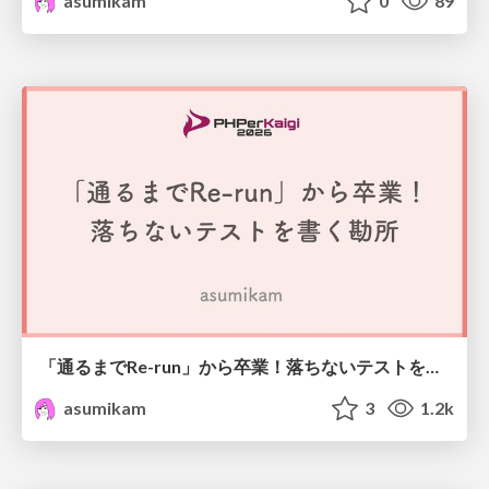
asumikam
0
89
「通るまでRe-run」から卒業！落ちないテストを書く勘所
asumikam
3
1.2k