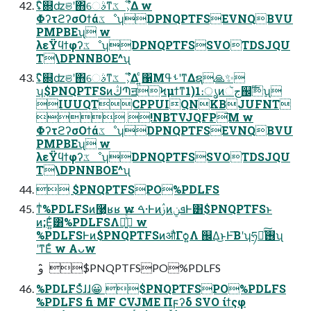
ʢิ଍ʣଞʹ΋େࣄͳػೳ͕͋Δ w
ΦʔτϩʔσΟϯάػೳʮDPNQPTFSEVNQBVU
PMPBEʯ w
λεΫϥϯφʔػೳʮDPNQPTFSSVOTDSJQU
T\DPNNBOE^ʯ
ʢิ଍ʣଞʹ΋େࣄͳػೳ͕͋Δ ͍ͨ΁ΜࢀߟʹͳΔຊ🙏✨
ʮ$PNQPTFSͷڭՊॻϞμϯͳ1)1։ൃͷجૅ஌ࣝʯ
IUUQTCPPUIQNKBJUFNT
 !NBTVJQFP͞Μ w
ΦʔτϩʔσΟϯάػೳʮDPNQPTFSEVNQBVU
PMPBEʯ w
λεΫϥϯφʔػೳʮDPNQPTFSSVOTDSJQU
T\DPNNBOE^ʯ
 $PNQPTFSPO%PDLFS
ͳͥ%PDLFSͷ࿩͕ʁʁ w ࠓ·ͰͷࢲͷܦݧͰ͸$PNQPTFSͱ
ͷ;Ε͍͋͸%PDLFSΛհ͍ͯͨ͠ w
%PDLFSͰͷ$PNQPTFSͷऔΓѻ͍Λ ஌Δ͜ͱͰ͞Βʹʮཧղͯ͠࢖͏ʯ
ʹͳΕͨ w Aᴗw
 و ̑̑ $PNQPTFSPO%PDLFS
%PDLFSͬͯɺɺ😀 $PNQPTFSPO%PDLFS
%PDLFS fi MF CVJME Πϝʔδ SVO ίϯςφ