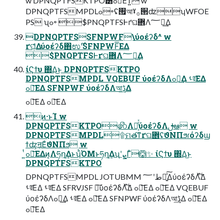
w DPNQPTFSKTPO͸ߋ৽͞Εͳ͍ w
DPNQPTFSMPDLߋ৽ʢ࡟আˠ࡞੒ʣʮWFOE
PS ʯߋ৽ $PNQPTFSͰґଘؔ܎Λ؅ཧ͢Δ
DPNQPTFSSFNPWF\ύοέʔδ^ w
ґଘ͕͋Δύοέʔδ΋ಉ࣌ʹSFNPWF͞ΕΔ
$PNQPTFSͰґଘؔ܎Λ؅ཧ͢Δ
ίϚϯυ ΍Δ͜ͱ DPNQPTFSKTPO
DPNQPTFSMPDL VQEBUF ύοέʔδΛߋ৽͢Δ ࢀর͞ΕΔ
ߋ৽͞ΕΔ SFNPWF ύοέʔδΛআڈ͢Δ
ߋ৽͞ΕΔ ߋ৽͞ΕΔ
ͷ·ͱΊ w
DPNQPTFSKTPO෯Λར͔ͤͯύοέʔδΛࢦఆ w
DPNQPTFSMPDL۩ମతͳґଘؔ܎ʢϑΝΠϧɾόʔδϣ
ϯʣ͕ॻ͔ΕͨϑΝΠϧ w
DPNQPTFSKTPO
DPNQPTFSMPDL JOTUBMM طʹ؅ཧ͍ͯ͠ΔύοέʔδΛ࣋ͬͯ͘Δ
ࢀর͞ΕΔ ࢀর͞ΕΔ SFRVJSF ৽͘͠ύοέʔδΛ࣋ͬͯ͘Δ ߋ৽͞ΕΔ ߋ৽͞ΕΔ VQEBUF
ύοέʔδΛߋ৽͢Δ ࢀর͞ΕΔ ߋ৽͞ΕΔ SFNPWF ύοέʔδΛআڈ͢Δ ߋ৽͞ΕΔ
ߋ৽͞ΕΔ