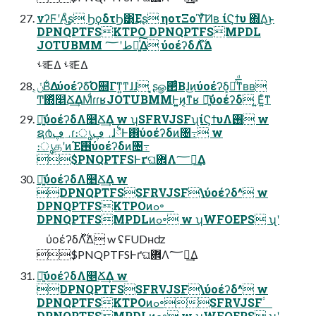
νʔϜʹΑ͏ͦ͜ʂ ϦϙδτϦ͸͜Εʂ ηοτΞοϓͯ͠Ͷʙ ίϚϯυ ΍Δ͜ͱ
DPNQPTFSKTPO DPNQPTFSMPDL
JOTUBMM طʹ؅ཧ͍ͯ͠Δ ύοέʔδΛ࣋ͬͯ͘Δ
ࢀর͞ΕΔ ࢀর͞ΕΔ
ݩ͔Β͋Δύοέʔδ͡Ό଍Γͳ͍ͳɺɺ ͓ʂௐ΂ͨΒɺ͜ͷύοέʔδ͕ྑͦ͞͏ͩͳʙʙ
Ͳ͏΍ͬͯ௥Ճ͢ΔΜͩɾɾʁJOTUBMMͰ͍͍ͷ͔ͳʁ ৽͍͠ύοέʔδ ͍Ε͍ͨͳ
৽͍͠ύοέʔδΛ௥Ճ͢Δ w ʮSFRVJSFʯίϚϯυΛ࢖͏ w
ຊ൪؀ڥɾ։ൃ؀ڥɺ྆ํͰ࢖͏ύοέʔδͷ৔߹ w
։ൃதʹͷΈ࢖͏ύοέʔδͷ৔߹
$PNQPTFSͰґଘؔ܎Λ؅ཧ͢Δ
৽͍͠ύοέʔδΛ௥Ճ͢Δ w
DPNQPTFSSFRVJSF\ύοέʔδ^ w
DPNQPTFSKTPOͷߋ৽
DPNQPTFSMPDLͷߋ৽ w ʮWFOEPS ʯʹ
ύοέʔδΛ࣋ͬͯ͘Δ w ʢFUDʜʣ
$PNQPTFSͰґଘؔ܎Λ؅ཧ͢Δ
৽͍͠ύοέʔδΛ௥Ճ͢Δ w
DPNQPTFSSFRVJSF\ύοέʔδ^ w
DPNQPTFSKTPOͷߋ৽SFRVJSF۟
DPNQPTFSMPDLͷߋ৽ w ʮWFOEPS ʯʹ