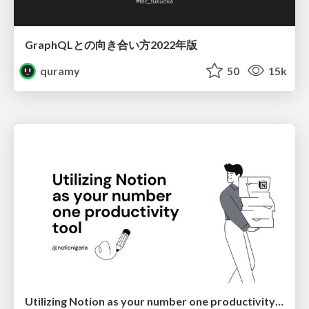
GraphQLとの向き合い方2022年版
quramy
50
15k
Utilizing Notion as your number one productivity tool