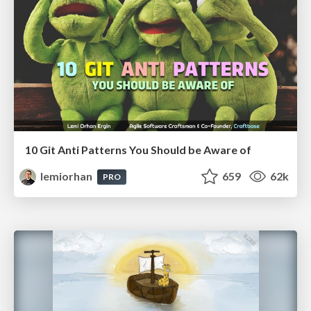
10 Git Anti Patterns You Should be Aware of
lemiorhan
659
62k
PRO