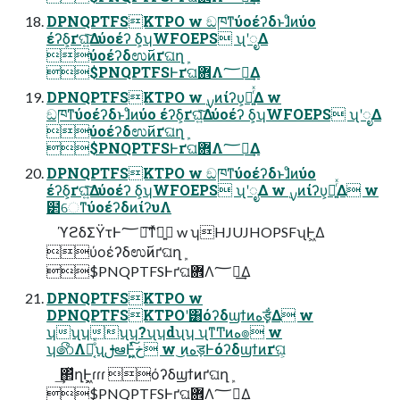
DPNQPTFSKTPO w ඞཁͳύοέʔδͱɺͦͷύο
έʔδ͕ґଘ͍ͯ͠Δύοέʔ δ͕ʮWFOEPS ʯʹೖΔ
ύοέʔδಉ࢜ͷґଘղܾ
$PNQPTFSͰґଘؔ܎Λ؅ཧ͢Δ
DPNQPTFSKTPO w ࣮ࡍͷίʔυ͕ೖ͍ͬͯΔ w
ඞཁͳύοέʔδͱɺͦͷύο έʔδ͕ґଘ͍ͯ͠Δύοέʔ δ͕ʮWFOEPS ʯʹೖΔ
ύοέʔδಉ࢜ͷґଘղܾ
$PNQPTFSͰґଘؔ܎Λ؅ཧ͢Δ
DPNQPTFSKTPO w ඞཁͳύοέʔδͱɺͦͷύο
έʔδ͕ґଘ͍ͯ͠Δύοέʔ δ͕ʮWFOEPS ʯʹೖΔ w ࣮ࡍͷίʔυ͕ೖ͍ͬͯΔ w
๲େͳύοέʔδͷίʔυΛ
ϓϩδΣΫτͰ؅ཧ͠ͳͯ͘ྑ͍ w ʮHJUJHOPSFʯͰ͖Δ
ύοέʔδಉ࢜ͷґଘղܾ
$PNQPTFSͰґଘؔ܎Λ؅ཧ͢Δ
DPNQPTFSKTPO w
DPNQPTFSKTPOʹ͸όʔδϣϯͷهड़͕͋Δ w
ʮʯʮʯʮ?ʯʮdʯʮ ʯͳͲͷه๏ w
ʮ෯Λར͔ͤͯʯࢦఆͰ͖ͯخ͍͠ w ͜ͷهड़Ͱόʔδϣϯͷґଘ͕
͢΂ͯղܾͰ͖ɾɾɾ όʔδϣϯͷґଘղܾ
$PNQPTFSͰґଘؔ܎Λ؅ཧ͢Δ