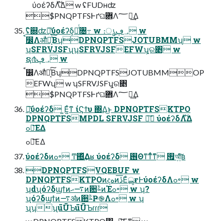
ύοέʔδΛ࣋ͬͯ͘Δ w ʢFUDʜʣ
$PNQPTFSͰґଘؔ܎Λ؅ཧ͢Δ
ʢิ଍ʣ৽͍͠ύοέʔδ͕ೖͬͨ৔߹ w ։ൃ؀ڥ w
ࠩ෼Λऔಘ͔ͯ͠ΒʮDPNQPTFSJOTUBMMʯ w
ʮSFRVJSFʯʮSFRVJSFEFWʯ͕ର৅ w
ຊ൪؀ڥ w
ࠩ෼Λऔಘ͔ͯ͠ΒʮDPNQPTFSJOTUBMMOP
EFWʯ w ʮSFRVJSFʯ͕ର৅
$PNQPTFSͰґଘؔ܎Λ؅ཧ͢Δ
৽͍͠ύοέʔδ ͍Ε͍ͨͳ ίϚϯυ ΍Δ͜ͱ DPNQPTFSKTPO
DPNQPTFSMPDL SFRVJSF ৽͘͠ ύοέʔδΛ࣋ͬͯ͘Δ
ߋ৽͞ΕΔ
ߋ৽͞ΕΔ
ύοέʔδͷߋ৽ Ͳ͏΍ͬͯ͢Δʁ ύοέʔδ ࢖Θͳ͘ͳͬͨͳ͊ ࡟আ͍ͨͧ͠ʙ
DPNQPTFSVQEBUF w
DPNQPTFSKTPOͷදهͷڐ͞ΕͨൣғͰύοέʔδΛߋ৽ w
ʮdʯόʔδϣϯͷ࠷ޙͷ਺ࣈͷΈߋ৽ w ʮ?
ʯόʔδϣϯͷ࠷ॳͷ਺ࣈҎ֎Λߋ৽ w ʮ
ʯʮʯūŪƄūŪƄɾɾɾ