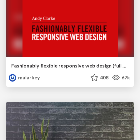
Fashionably flexible responsive web design (full day workshop)
malarkey
408
67k