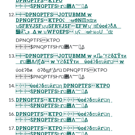
DPNQPTFSKTPO
$PNQPTFSͰґଘؔ܎Λ؅ཧ͢Δ
DPNQPTFSJOTUBMM w
DPNQPTFSKTPOʢઃఆϑΝΠϧʣͷ
ʮSFRVJSFʯʮSFRVJSFEFWʯʹ ॻ͔ΕͨύοέʔδͨͪΛ
ࣗ෼ͷ؀ڥʹ࣋ͬͯ͘Δ w ʮWFOEPS ʯʢઃఆͰมߋՄೳʣ
DPNQPTFSKTPO
$PNQPTFSͰґଘؔ܎Λ؅ཧ͢Δ
DPNQPTFSJOTUBMM w ͜ͷ࣌ɺطʹϓϩδΣΫτͷ
ґଘؔ܎Λղܾͯ͘͠Ε͍ͯΔ w ϓϩδΣΫτͷ ύοέʔδಉ࢜ͷґଘ w
ύοέʔδͷ όʔδϣϯʹؔ͢Δґଘ DPNQPTFSKTPO
$PNQPTFSͰґଘؔ܎Λ؅ཧ͢Δ
ύοέʔδಉ࢜ͷґଘղܾ DPNQPTFSKTPO
$PNQPTFSͰґଘؔ܎Λ؅ཧ͢Δ
DPNQPTFSKTPO ύοέʔδಉ࢜ͷґଘղܾ
$PNQPTFSͰґଘؔ܎Λ؅ཧ͢Δ
DPNQPTFSKTPO ύοέʔδಉ࢜ͷґଘղܾ
$PNQPTFSͰґଘؔ܎Λ؅ཧ͢Δ
DPNQPTFSKTPO ύοέʔδಉ࢜ͷґଘղܾ
$PNQPTFSͰґଘؔ܎Λ؅ཧ͢Δ