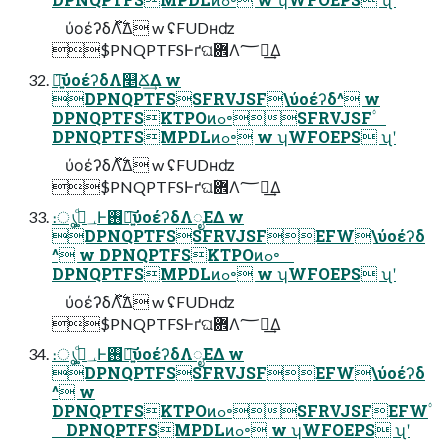
ύοέʔδΛ࣋ͬͯ͘Δ w ʢFUDʜʣ
$PNQPTFSͰґଘؔ܎Λ؅ཧ͢Δ
৽͍͠ύοέʔδΛ௥Ճ͢Δ w
DPNQPTFSSFRVJSF\ύοέʔδ^ w
DPNQPTFSKTPOͷߋ৽SFRVJSF۟
DPNQPTFSMPDLͷߋ৽ w ʮWFOEPS ʯʹ
ύοέʔδΛ࣋ͬͯ͘Δ w ʢFUDʜʣ
$PNQPTFSͰґଘؔ܎Λ؅ཧ͢Δ
։ൃ؀ڥ͚ͩͰ࢖͏৽͍͠ύοέʔδΛೖΕΔ w
DPNQPTFSSFRVJSFEFW\ύοέʔδ
^ w DPNQPTFSKTPOͷߋ৽
DPNQPTFSMPDLͷߋ৽ w ʮWFOEPS ʯʹ
ύοέʔδΛ࣋ͬͯ͘Δ w ʢFUDʜʣ
$PNQPTFSͰґଘؔ܎Λ؅ཧ͢Δ
։ൃ؀ڥ͚ͩͰ࢖͏৽͍͠ύοέʔδΛೖΕΔ w
DPNQPTFSSFRVJSFEFW\ύοέʔδ
^ w
DPNQPTFSKTPOͷߋ৽SFRVJSFEFW۟
DPNQPTFSMPDLͷߋ৽ w ʮWFOEPS ʯʹ