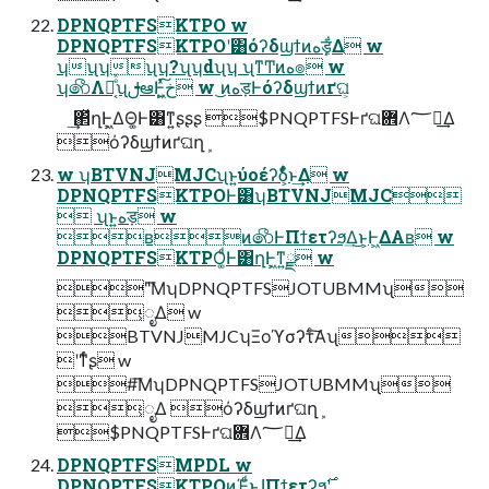
DPNQPTFSKTPO w
DPNQPTFSKTPOʹ͸όʔδϣϯͷهड़͕͋Δ w
ʮʯʮʯʮ?ʯʮdʯʮ ʯͳͲͷه๏ w
ʮ෯Λར͔ͤͯʯࢦఆͰ͖ͯخ͍͠ w ͜ͷهड़Ͱόʔδϣϯͷґଘ͕
͢΂ͯղܾͰ͖ΔΘ͚Ͱ͸ͳ͍ʂʂʂ $PNQPTFSͰґଘؔ܎Λ؅ཧ͢Δ
όʔδϣϯͷґଘղܾ
w ʮBTVNJMJCʯͱ͍͏ύοέʔδ͕͋ͬͨͱ͢Δ w
DPNQPTFSKTPOͰ͸ʮBTVNJMJC
 ʯͱ͍͏هड़ w
ʙͷ෯ͰΠϯετʔϧ͢Δ͜ͱ͕Ͱ͖ΔΑʙ w
DPNQPTFSKTPO͚ͩͰ͸ղܾͰ͖ͳ͍ྫ w
"͞ΜʮDPNQPTFSJOTUBMMʯ
͕ೖΔ w
BTVNJMJCʮΞοϓσʔτͨ͠Αʯ
ʹͳͬͨʂ w
#͞ΜʮDPNQPTFSJOTUBMMʯ
͕ೖΔ όʔδϣϯͷґଘղܾ
$PNQPTFSͰґଘؔ܎Λ؅ཧ͢Δ
DPNQPTFSMPDL w
DPNQPTFSKTPOͷΈͩͱɺΠϯετʔϧ࣌ʹ