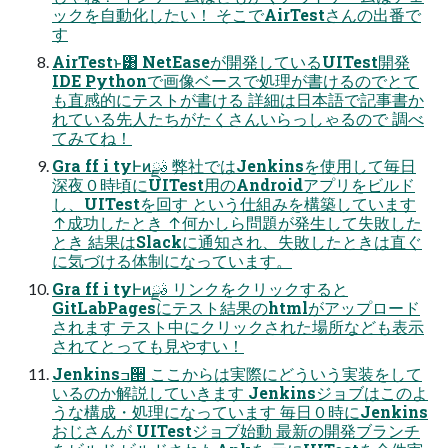
ックを自動化したい！ そこでAirTestさんの出番で
す
AirTestͱ͸ NetEaseが開発しているUITest開発
IDE Pythonで画像ベースで処理が書けるのでとて
も直感的にテストが書ける 詳細は日本語で記事書か
れている先人たちがたくさんいらっしゃるので 調べ
てみてね！
Gra ff i tyͰͷࣄྫ 弊社ではJenkinsを使用して毎日
深夜０時頃にUITest用のAndroidアプリをビルド
し、UITestを回す という仕組みを構築しています
↑成功したとき ↑何かしら問題が発生して失敗した
とき 結果はSlackに通知され、失敗したときは直ぐ
に気づける体制になっています。
Gra ff i tyͰͷࣄྫ リンクをクリックすると
GitLabPagesにテスト結果のhtmlがアップロード
されます テスト中にクリックされた場所なども表示
されてとっても見やすい！
Jenkinsߏ੒ ここからは実際にどういう実装をして
いるのか解説していきます Jenkinsジョブはこのよ
うな構成・処理になっています 毎日０時にJenkins
おじさんが UITestジョブ始動 最新の開発ブランチ