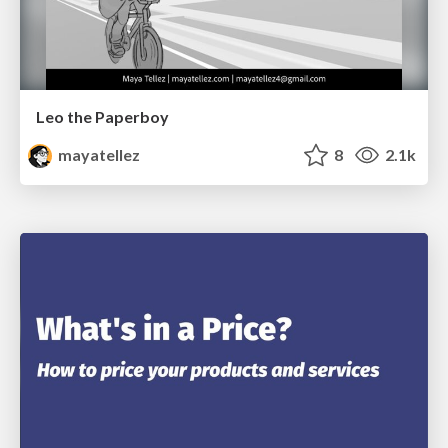
Leo the Paperboy
mayatellez
8
2.1k