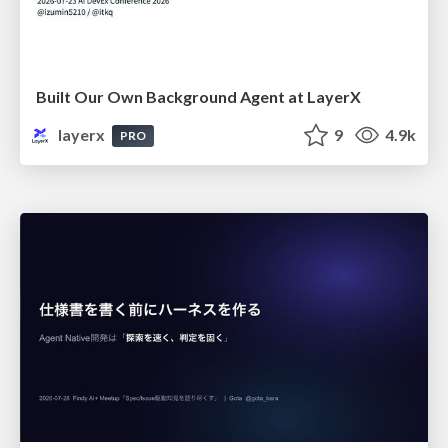
Built Our Own Background Agent at LayerX
layerx
9
4.9k
PRO