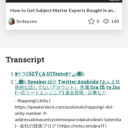
How to Get Subject Matter Experts Bought In and Actively Contributing to SEO & PR Initiatives.
livdayseo
0
160
Transcript
ӡ༻ϓϩδΣΫτʹ͓͚Δ UITestͷӡ༻ࣄྫ঺հ
術的な話してないアカウント） 所属:Gra ffi ty,Inc
(一応リードエンジニア) 過去登壇・記事など
- Roppongi.Unity (
https://speakerdeck.com/azukizuki/roppongi-dot-
unity-number-9-
addressableassetsystemwopurodakutodeshi-tutemita
) - 会社の技術ブログ ( https://note.com/gra ff i