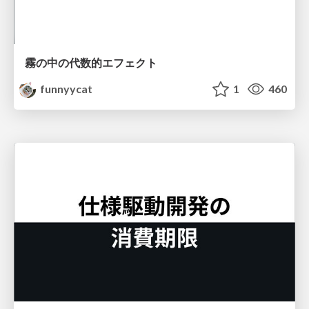
霧の中の代数的エフェクト
funnyycat
1
460