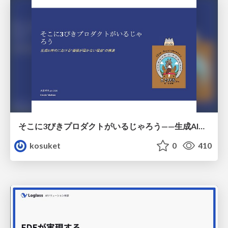
そこに3びきプロダクトがいるじゃろう——生成AI時代における“価値が届かない理由”の構造
kosuket
0
410