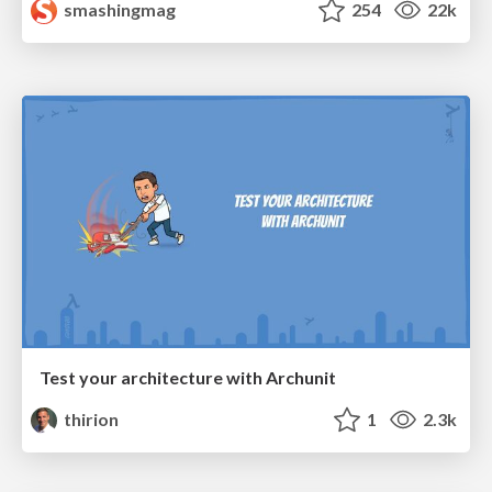
smashingmag
254
22k
Test your architecture with Archunit
thirion
1
2.3k