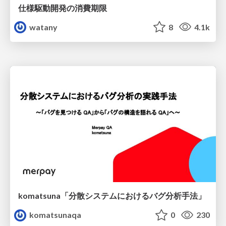
仕様駆動開発の消費期限
watany
8
4.1k
komatsuna「分散システムにおけるバグ分析手法」
komatsunaqa
0
230