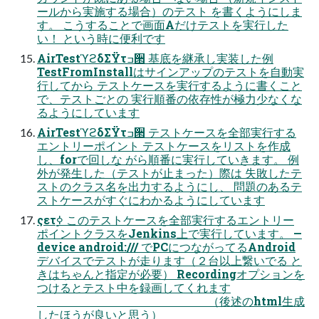
ールから実施する場合）のテスト を書くようにしま
す。 こうすることで画面Aだけテストを実行した
い！ という時に便利です
AirTestϓϩδΣΫτߏ੒ 基底を継承し実装した例
TestFromInstallはサインアップのテストを自動実
行してから テストケースを実行するように書くこと
で、テストごとの 実行順番の依存性が極力少なくな
るようにしています
AirTestϓϩδΣΫτߏ੒ テストケースを全部実行する
エントリーポイント テストケースをリストを作成
し、forで回しな がら順番に実行していきます。 例
外が発生した（テストが止まった）際は 失敗したテ
ストのクラス名を出力するようにし、 問題のあるテ
ストケースがすぐにわかるようにしています
ςετ࣮ߦ このテストケースを全部実行するエントリー
ポイントクラスをJenkins上で実行しています。 —
device android:/// でPCにつながってるAndroid
デバイスでテストが走ります（２台以上繋いでる と
きはちゃんと指定が必要） Recordingオプションを
つけるとテスト中を録画してくれます
（後述のhtml生成
したほうが良いと思う）