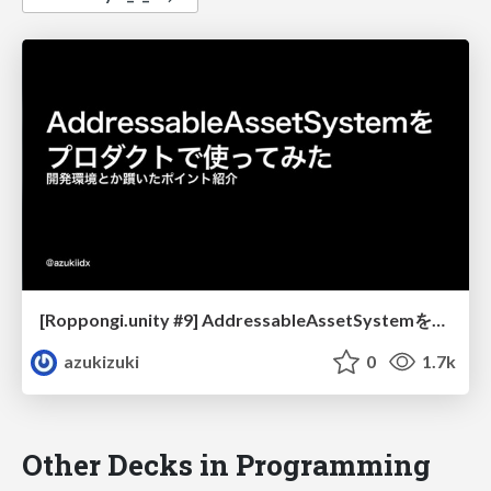
[Roppongi.unity #9] AddressableAssetSystemをプロダクトで使ってみた
azukizuki
0
1.7k
Other Decks in Programming