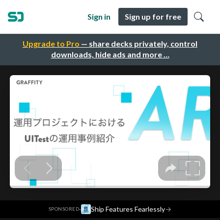
Sign in
Sign up for free
Upgrade to Pro
— share decks privately, control
downloads, hide ads and more …
·
Ship Features Fearlessly
→
SPONSORED