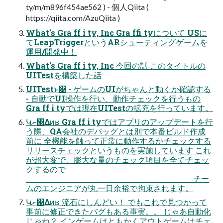
ty/m/m896f454ae562 ) - 個人Qiita (
https://qiita.com/AzuQiita )
What's Gra ff i ty, Inc Gra ffi tyについて USに
てLeapTriggerというARシューティングゲームを
運用/開発中！
What's Gra ff i ty, Inc 今回の話 このタイトルの
UITestを構築した話
UITestͱ͸ - ゲームのUIがちゃんと動くか確認する
- 自動でUI操作を行い、動作チェックを行うもの
Gra ff i tyでは現在UITestの拡充を行っています。
Կނ΍Δͷʁ Gra ff i tyではアプリのアップデートを行
う際、QA会社のデバッグとは別で本番ビルド作成
前に 全機能を触って正常に動作するかチェックする
リリースチェックというものを実施しています これ
が超大変で、膨大な量のチェック項目を全てチェッ
クするので
チー
ムのエンジニアが丸一日余裕で拘束されます。
Կނ΍Δͷʁ 流石にしんどい！ でもこれで見つかって
事前に修正できたバグもある事実。。 じゃあ自動化
じゃね？ インゲームはともかくアウトゲームはチェ