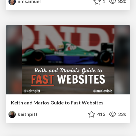
nmsamuel
1
830
Keith and Marios Guide to Fast Websites
keithpitt
413
23k