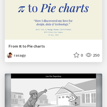
From π to Pie charts
rasagy
0
250