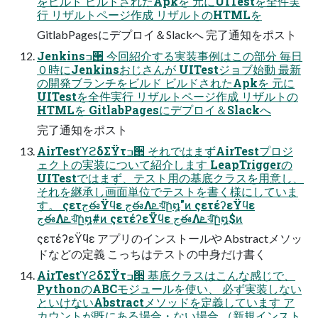
をビルド ビルドされたApkを 元にUITestを全件実
行 リザルトページ作成 リザルトのHTMLを
GitlabPagesにデプロイ＆Slackへ 完了通知をポスト
Jenkinsߏ੒ 今回紹介する実装事例はこの部分 毎日
０時にJenkinsおじさんが UITestジョブ始動 最新
の開発ブランチをビルド ビルドされたApkを 元に
UITestを全件実行 リザルトページ作成 リザルトの
HTMLを GitlabPagesにデプロイ＆Slackへ
完了通知をポスト
AirTestϓϩδΣΫτߏ੒ それではまずAirTestプロジ
ェクトの実装について紹介します LeapTriggerの
UITestではまず、テスト用の基底クラスを用意し、
それを継承し画面単位でテストを書く様にしていま
す。 ςετجఈΫϥε جఈΛܧঝͨ͠ը໘"ͷ ςετέʔεΫϥε
جఈΛܧঝͨ͠ը໘#ͷ ςετέʔεΫϥε جఈΛܧঝͨ͠ը໘$ͷ
ςετέʔεΫϥε アプリのインストールや Abstractメソッ
ドなどの定義 こっちはテストの中身だけ書く
AirTestϓϩδΣΫτߏ੒ 基底クラスはこんな感じで、
PythonのABCモジュールを使い、 必ず実装しない
といけないAbstractメソッドを定義しています ア
カウントが既にある場合・ない場合 （新規インスト