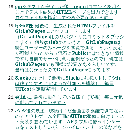
ςετ࣮ߦ テストが完了した後、reportコマンドを叩く
ことでテスト結果のHTMLページを出力できます
ログファイルを指定してやる必要があります。
Ϧβϧτੜ੒ 最後に、生成されたHTMLファイルを
GitLabPagesにアップロードします
（GitLabPages用のリポジトリにコミット＆プッシ
ュする） 何故gitlabかというと、GitLabPagesは
特定ユーザーのみページを閲覧できる、という設定
が可能 だったから（流石にPublicにはできない情報
ですし自前でサーバ用意も面倒だったので） 現在は
GithubPagesでも同様の設定があるらしいです。
当時はなかったのでGitLabPages使ってます
Slackϙετ そして最後にSlackにもポストしてやれ
ば終了です🎉 このような仕組みを構築し、毎日
UITestを定期実行しています
ಈ࡞͍ͯ͠Δ༷ࢠ 最後に動作している様子（実機） 毎日元気
に動いてくれています🎉
ࠓޙ 今後の展望 - 現状はまだ全画面を網羅できてない
のでアウトゲーム全画面のUITest整備に向けてテス
ト実装を進 めています - ARをフルに使うインゲー
ムをテストしたいが、ジャイロセンサーの値などを