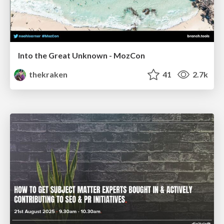
Into the Great Unknown - MozCon
thekraken
41
2.7k