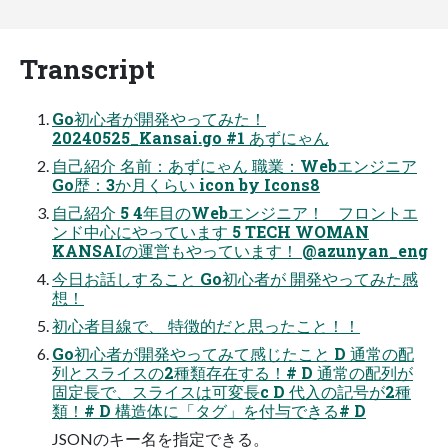
Transcript
Go初心者が開発やってみた！
20240525_Kansai.go #1 あずにゃん
自己紹介 名前：あずにゃん 職業：Webエンジニア
Go歴：3か月くらい icon by Icons8
自己紹介 5 4年目のWebエンジニア！ フロントエ
ンド中心にやっています 5 TECH WOMAN
KANSAIの運営もやっています！ @azunyan_eng
今日お話しすること Go初心者が 開発やってみた感
想！
⁩初心者目線で、 特徴的だと思ったこと！！
Go初心者が開発やってみて感じたこと D 通常の配
列とスライスの2種類存在する！# D 通常の配列が
固定長で、スライスは可変長c D 代入の記号が2種
類！# D 構造体に「タグ」を付与できる# D
JSONのキー名を指定できる。