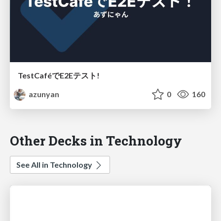
TestCaféでE2Eテスト!
azunyan
0
160
Other Decks in Technology
See All in Technology