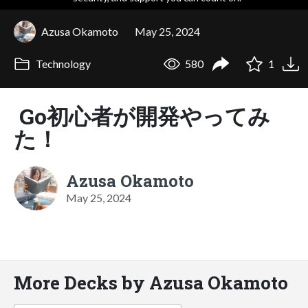
Azusa Okamoto
May 25, 2024
Technology
580
1
Go初心者が開発やってみ
た！
Azusa Okamoto
May 25, 2024
More Decks by Azusa Okamoto