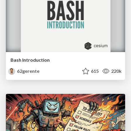
Bash Introduction
62gerente
615
220k