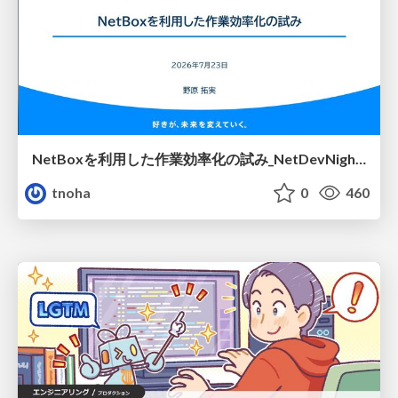
NetBoxを利用した作業効率化の試み_NetDevNight4
tnoha
0
460