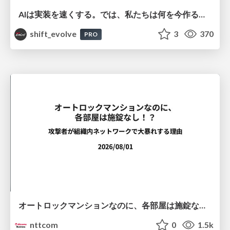
AIは実装を速くする。では、私たちは何を今作るべきか？－立場を越えてリリースに向き合ったチーム開発の実践 / 20260801 Hiromi Nakaya and Naoki Takahashi
shift_evolve
3
370
PRO
オートロックマンションなのに、各部屋は施錠なし！？ 攻撃者が組織内ネットワークで大暴れする理由 / The Front Door Is Locked, but the Rooms Are Wide Open: Why Attackers Move Freely Inside Enterprise Networks
nttcom
0
1.5k