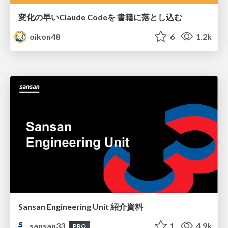
変化の早いClaude Codeを 書籍に落とし込む
oikon48
6
1.2k
Sansan Engineering Unit 紹介資料
sansan33
1
4.9k
PRO