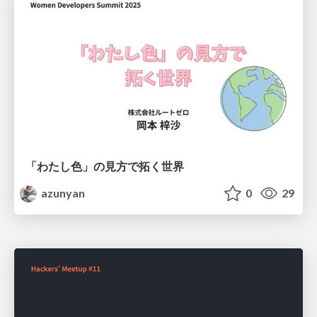
「わたし色」の見方で拓く世界
azunyan
0
29