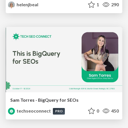
helenjbeal
1
290
Sam Torres - BigQuery for SEOs
techseoconnect
0
450
PRO