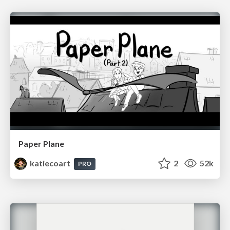
Paper Plane
katiecoart
2
52k
PRO