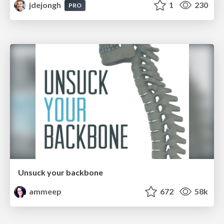
jdejongh
1
230
PRO
Unsuck your backbone
ammeep
672
58k