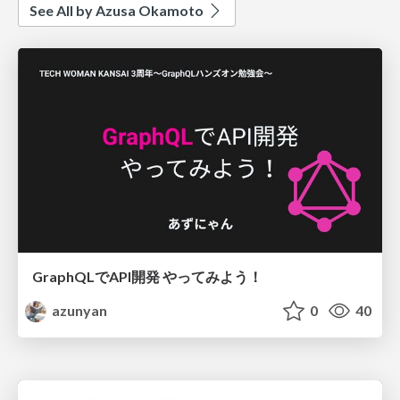
See All by Azusa Okamoto
GraphQLでAPI開発 やってみよう！
azunyan
0
40