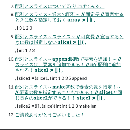
配列とスライスについて 取り上げてみる。
配列とスライス～通常の配列～ // 固定長 // 宣言する
ときに数を指定しておく array := [ ]{ ,
, } 3 1 2 3
配列とスライス～⁩スライス～ // 可変長 // 宣言すると
きに数は指定しない slice1 := [] { ,
, } int 1 2 3
配列とスライス～append関数で要素を追加！～ //
スライスは、要素を追加できる！ // 5が配列に追加
される！ slice1 := [] { ,
, } slice1 = (slice1, ) int 1 2 3 5 append
配列とスライス～make関数で要素の数を指定！～
// 要素の数を指定することもできる！ // slice1と同
じ長さのslice2ができる！！ slice1 := [] { ,
, } slice2 = ([] , (slice)) int int 1 2 3 make len
ご清聴ありがとうございました！