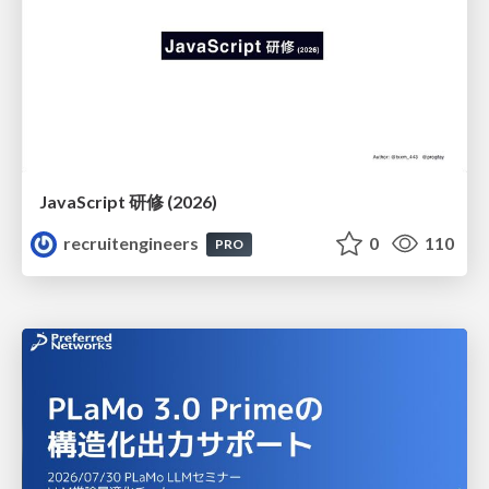
JavaScript 研修 (2026)
recruitengineers
0
110
PRO