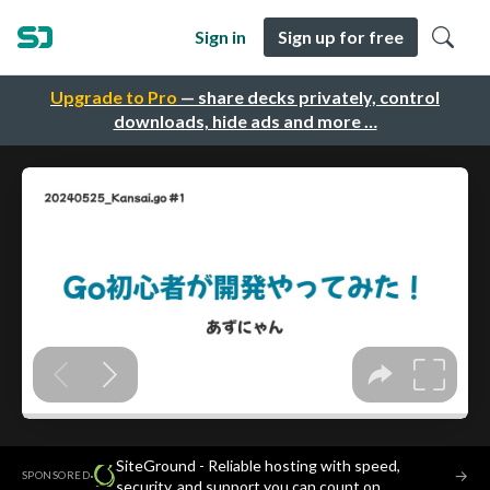
Sign in
Sign up for free
Upgrade to Pro
— share decks privately, control
downloads, hide ads and more …
SiteGround - Reliable hosting with speed,
·
→
SPONSORED
security, and support you can count on.