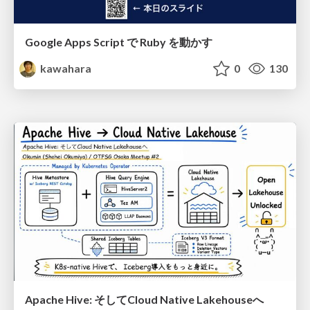
Google Apps Script で Ruby を動かす
kawahara
0
130
Apache Hive: そしてCloud Native Lakehouseへ