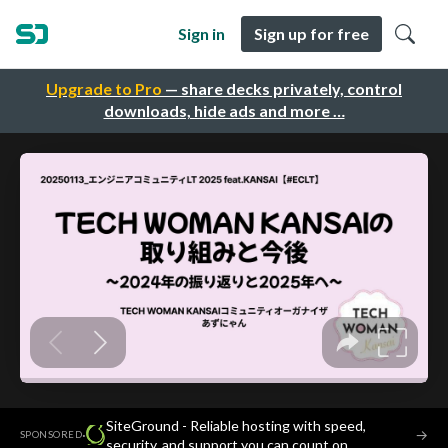
Sign in
Sign up for free
Upgrade to Pro
— share decks privately, control
downloads, hide ads and more …
SiteGround - Reliable hosting with speed,
·
→
SPONSORED
security, and support you can count on.