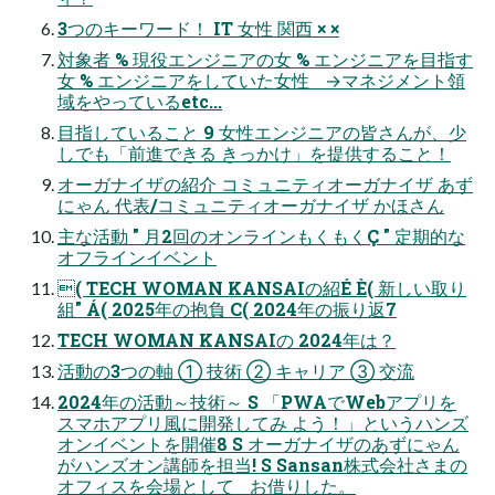
3つのキーワード！ IT 女性 関西 × ×
対象者 % 現役エンジニアの女 % エンジニアを目指す
女 % エンジニアをしていた女性 →マネジメント領
域をやっているetc...
目指していること 9 女性エンジニアの皆さんが、少
しでも「前進できる きっかけ」を提供すること！
オーガナイザの紹介 コミュニティオーガナイザ あず
にゃん 代表/コミュニティオーガナイザ かほさん
主な活動 " 月2回のオンラインもくもくÇ " 定期的な
オフラインイベント
( TECH WOMAN KANSAIの紹É È( 新しい取り
組" Á( 2025年の抱負 C( 2024年の振り返7
TECH WOMAN KANSAIの 2024年は？
活動の3つの軸 ① 技術 ② キャリア ③ 交流
2024年の活動～技術～ S 「PWAでWebアプリを
スマホアプリ風に開発してみ よう！」というハンズ
オンイベントを開催8 S オーガナイザのあずにゃん
がハンズオン講師を担当! S Sansan株式会社さまの
オフィスを会場として お借りした。