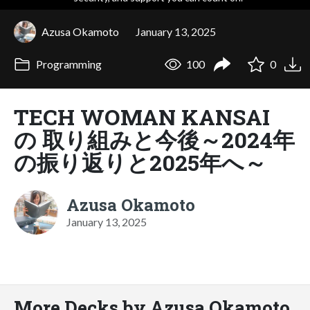
Azusa Okamoto
January 13, 2025
Programming
100
0
TECH WOMAN KANSAI
の 取り組みと今後～2024年
の振り返りと2025年へ～
Azusa Okamoto
January 13, 2025
More Decks by Azusa Okamoto