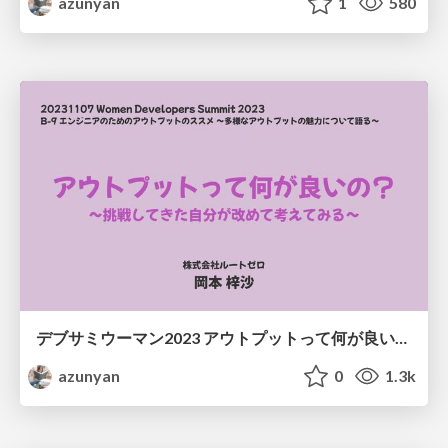
azunyan
1
580
デブサミウーマン2023 アウトプットって何が良いの？
azunyan
0
1.3k