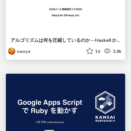
アルゴリズムは何を圧縮しているのか ─ Haskell から育った「圧縮代数」というメンタルモデル
naoya
16
3.8k