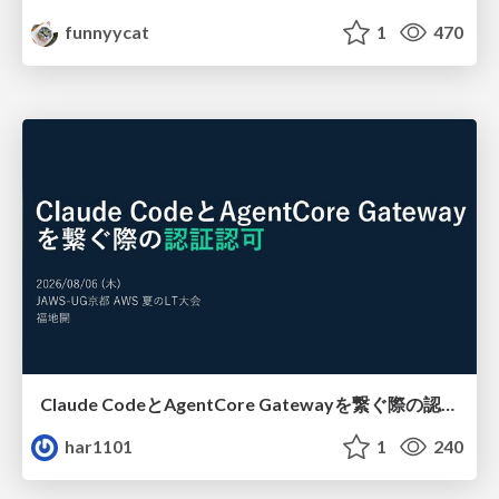
funnyycat
1
470
Claude CodeとAgentCore Gatewayを繋ぐ際の認証認可 / Authentication and authorization when connecting Claude Code with AgentCore Gateway
har1101
1
240