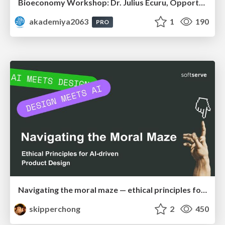
Bioeconomy Workshop: Dr. Julius Ecuru, Opportunities for a Bioeconomy in West Africa
akademiya2063
1
190
PRO
Navigating the moral maze — ethical principles for Al-driven product design
skipperchong
2
450