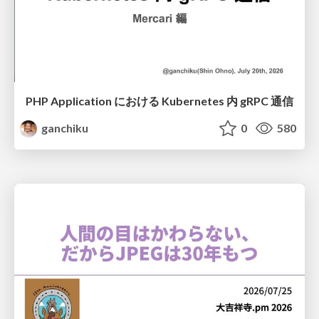
PHP Application における Kubernetes 内 gRPC 通信
ganchiku
0
580