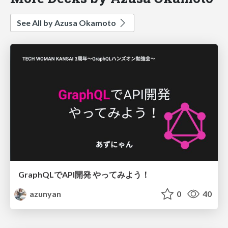
See All by Azusa Okamoto
GraphQLでAPI開発 やってみよう！
azunyan
0
40