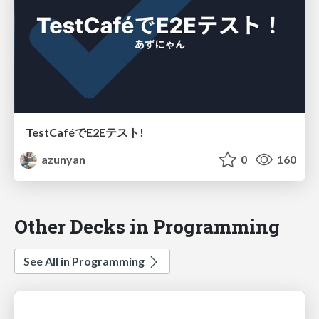
TestCaféでE2Eテスト!
azunyan
0
160
Other Decks in Programming
See All in Programming