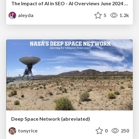
The Impact of AI in SEO - AI Overviews June 2024 Edition
aleyda
5
1.2k
Deep Space Network (abreviated)
tonyrice
0
250