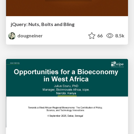
jQuery: Nuts, Bolts and Bling
dougneiner
66
8.5k