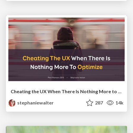
Cheating the UX When There Is Nothing More to Optimize - PixelPioneers
stephaniewalter
287
14k