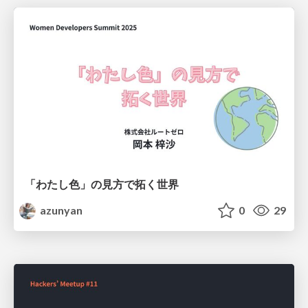
「わたし色」の見方で拓く世界
azunyan
0
29