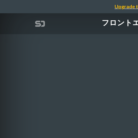
Upgrade t
フロント