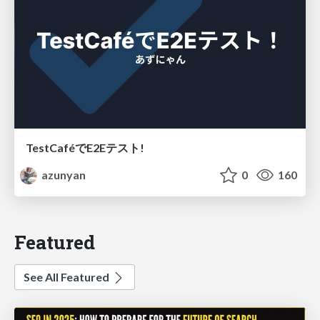
TestCaféでE2Eテスト!
azunyan
0
160
Featured
See All Featured