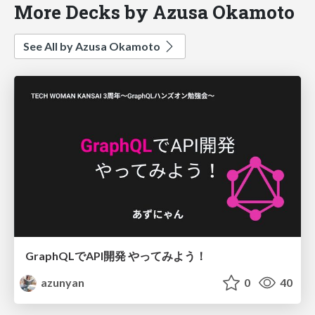
More Decks by Azusa Okamoto
See All by Azusa Okamoto
GraphQLでAPI開発 やってみよう！
azunyan
0
40