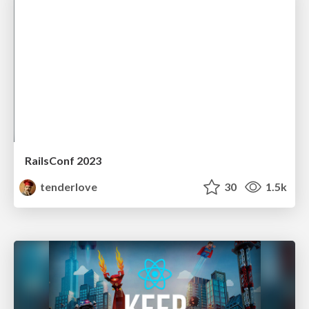
RailsConf 2023
tenderlove
30
1.5k