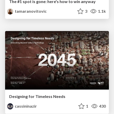
The #1 spot is gone: here's how to win anyway
tamaranovitovic
3
1.1k
Designing for Timeless Needs
cassininazir
1
430