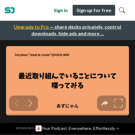
Sign in
Sign up for free
Upgrade to Pro
— share decks privately, control
downloads, hide ads and more …
·
Your Podcast. Everywhere. Effortlessly.
→
SPONSORED