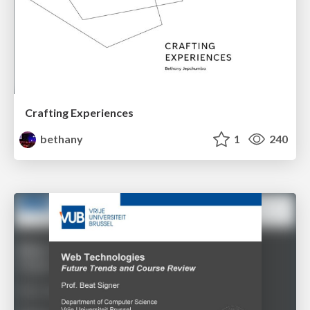
Crafting Experiences
bethany
1
240