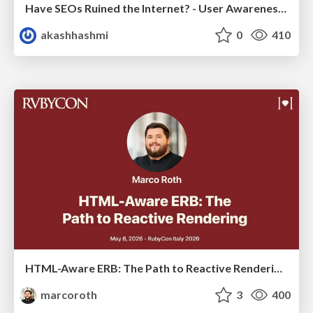
Have SEOs Ruined the Internet? - User Awareness of SEO in 2025
akashhashmi
0
410
HTML-Aware ERB: The Path to Reactive Rendering @ RubyCon 2026, Rimini, Italy
marcoroth
3
400