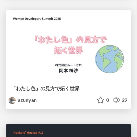
「わたし色」の見方で拓く世界
azunyan
0
29