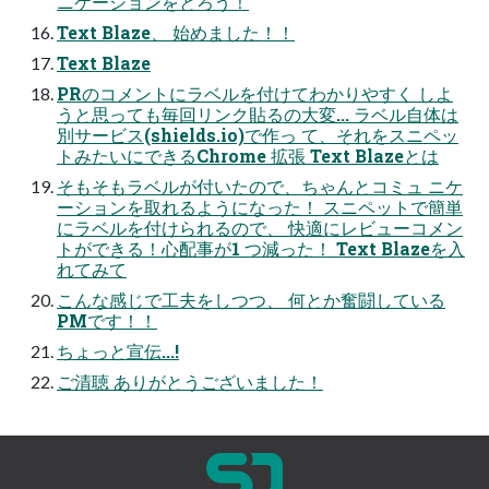
ニケーションをとろう！
Text Blaze、 始めました！！
Text Blaze
PRのコメントにラベルを付けてわかりやすく しよ
うと思っても毎回リンク貼るの大変... ラベル自体は
別サービス(shields.io)で作っ て、それをスニペッ
トみたいにできるChrome 拡張 Text Blazeとは
そもそもラベルが付いたので、ちゃんとコミュ ニケ
ーションを取れるようになった！ スニペットで簡単
にラベルを付けられるので、 快適にレビューコメン
トができる！心配事が1 つ減った！ Text Blazeを入
れてみて
こんな感じで工夫をしつつ、 何とか奮闘している
PMです！！
ちょっと宣伝...!
ご清聴 ありがとうございました！