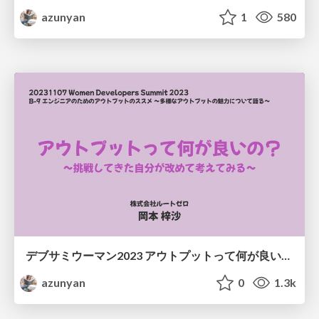
azunyan
1
580
デブサミウーマン2023 アウトプットって何が良いの？
azunyan
0
1.3k