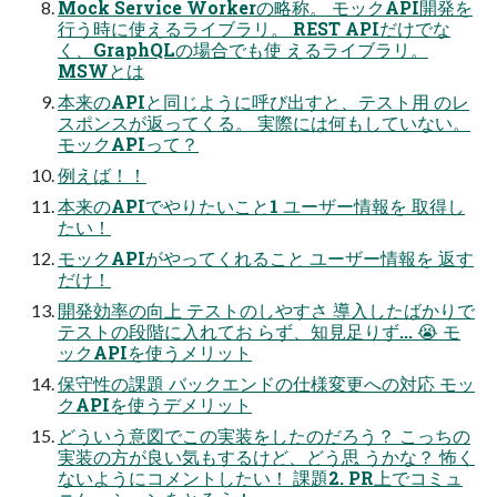
Mock Service Workerの略称。 モックAPI開発を
行う時に使えるライブラリ。 REST APIだけでな
く、GraphQLの場合でも使 えるライブラリ。
MSWとは
本来のAPIと同じように呼び出すと、テスト用 のレ
スポンスが返ってくる。 実際には何もしていない。
モックAPIって？
例えば！！
本来のAPIでやりたいこと1 ユーザー情報を 取得し
たい！
モックAPIがやってくれること ユーザー情報を 返す
だけ！
開発効率の向上 テストのしやすさ 導入したばかりで
テストの段階に入れてお らず、知見足りず... 😭 モ
ックAPIを使うメリット
保守性の課題 バックエンドの仕様変更への対応 モッ
クAPIを使うデメリット
どういう意図でこの実装をしたのだろう？ こっちの
実装の方が良い気もするけど、どう思 うかな？ 怖く
ないようにコメントしたい！ 課題2. PR上でコミュ