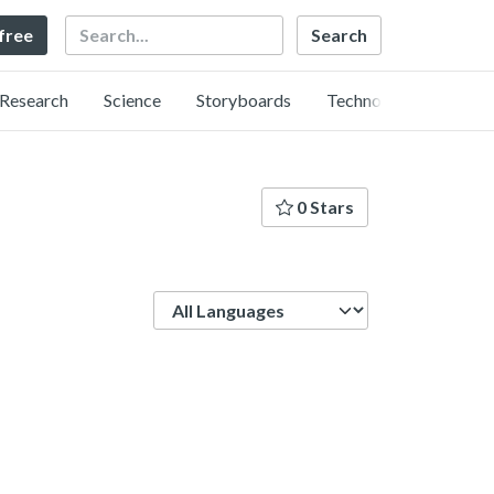
Search
 free
Research
Science
Storyboards
Technology
0 Stars
Language