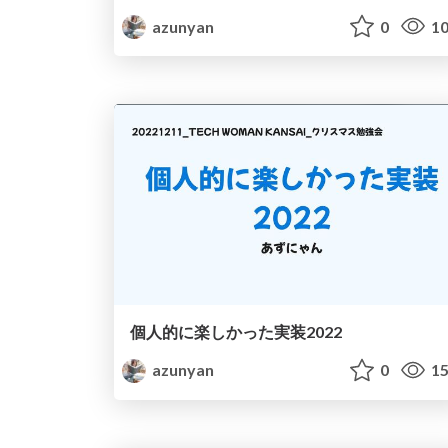
azunyan
0
10
個人的に楽しかった実装2022
azunyan
0
15