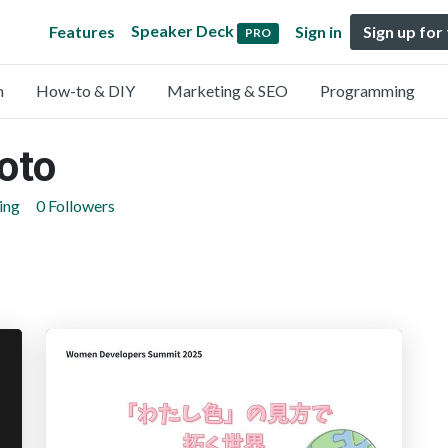
Speaker Deck
Features
Sign in
Sign up for
PRO
n
How-to & DIY
Marketing & SEO
Programming
oto
ing
0 Followers