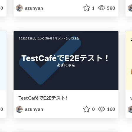
0
azunyan
1
580
TestCaféでE2Eテスト!
0
azunyan
0
160