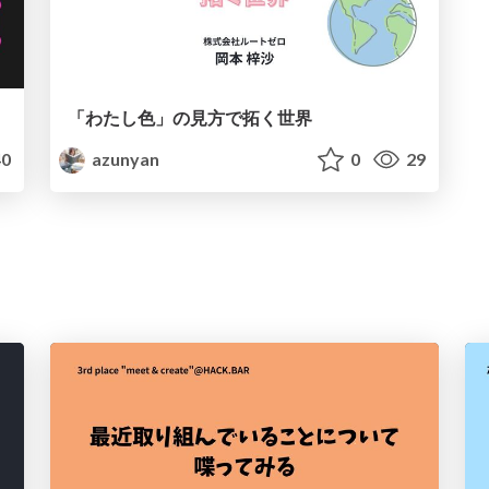
「わたし色」の見方で拓く世界
0
azunyan
0
29