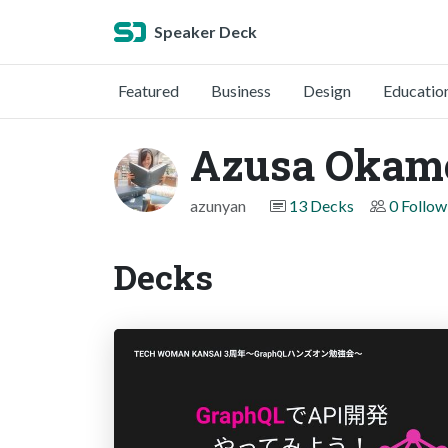
Speaker Deck
Featured
Business
Design
Educatio
Azusa Okam
azunyan
13 Decks
0 Follow
Decks