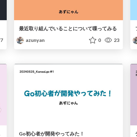
最近取り組んでいることについて喋ってみる
7
azunyan
0
23
5年へ～
Go初心者が開発やってみた！