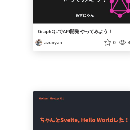
GraphQLでAPI開発 やってみよう！
azunyan
0
4