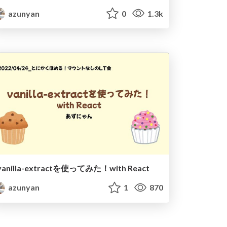
azunyan
0
1.3k
vanilla-extractを使ってみた！with React
azunyan
1
870