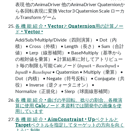
表現 他のAnimaDriver 他のAnimaDriver Quaternionか
ら各回転表現に変換 Vector3 Quaternion Scale ローカ
ルTransform ゲーム
各 機 能 紹 介 • VectorとQuaternion用の計算ノー
ド • Vector •
Add/Sub/Multiply/Divide（四則演算） • Dot（内
積） • Cross（外積） • Length（長さ） • Sum（合計
値） • Lerp（線形補間） • BaseMultiply（基準から
の相対値を乗算） • 計算結果に対してアトリビュー
ト毎の制限も可能 Calcノード (𝐼𝑛𝑝𝑢𝑡𝐴 − 𝐵𝑎𝑠𝑒𝐼𝑛𝑝𝑢𝑡) ∗
𝐼𝑛𝑝𝑢𝑡𝐵 + 𝐵𝑎𝑠𝑒𝐼𝑛𝑝𝑢𝑡 • Quaternion • Multiply（乗算） •
Dot（内積） • Negate（符号反転） • Conjugate（共
役） • Inverse（逆クォータニオン） •
Normalize（正規化） • Slerp（球面線形補間）
各 機 能 紹 介 • 曲げの半回転、捻りの割合、各種演
算に使用 Calcノード 本資料では開発中の画像を使
用しています
各 機 能 紹 介 • AimConstraint • Upベクトルと
Targetベクトルを指定してターゲットの方向を向く
ように 制御