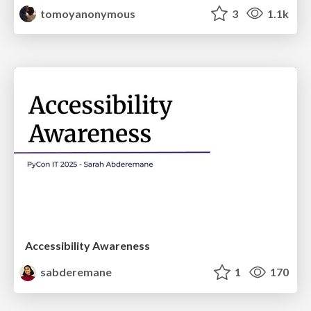
tomoyanonymous
3
1.1k
Accessibility Awareness
sabderemane
1
170