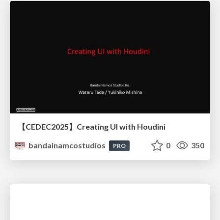
【CEDEC2025】Creating UI with Houdini
bandainamcostudios
0
350
PRO