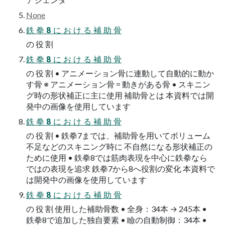
None
鉄 拳 8 に お け る 補 助 骨
の 役 割
鉄 拳 8 に お け る 補 助 骨
の 役 割 • アニメーション骨に連動して自動的に動か
す骨 ※ アニメーション骨 = 動きがある骨 • スキニン
グ時の形状補正に主に使用 補助骨とは 本資料では開
発中の画像を使用しています
鉄 拳 8 に お け る 補 助 骨
の 役 割 • 鉄拳7までは、補助骨を用いてボリューム
不足などのスキニング時に 不自然になる形状補正の
ために使用 • 鉄拳8では筋肉表現を中心に鉄拳なら
ではの表現を追求 鉄拳7から8へ役割の変化 本資料で
は開発中の画像を使用しています
鉄 拳 8 に お け る 補 助 骨
の 役 割 使用した補助骨数 • 全身：34本 → 245本 •
鉄拳8で追加した独自要素 • 瞼の自動制御：34本 •