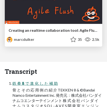
Creating an realtime collaboration tool: Agile Flush - .NET Oxford
marcduiker
35
2.5k
Transcript
鉄 拳 8 で 進 化 し た 補 助
骨 と そ の 応 用 例 の 紹 介 TEKKEN 8 & ©Bandai
Namco Entertainment Inc. 発売元：株式会社バンダイ
ナムコエンターテインメント 株 式 会 社 バ ン ダ イ
ナ ム コ ス タ ジ オ S O L - A V E S 開 発 室 エ ン ジ ン