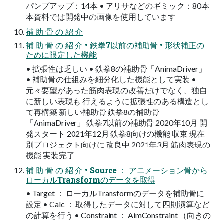
パンプアップ：14本 • アリサなどのギミック：80本
本資料では開発中の画像を使用しています
補 助 骨 の 紹 介
補 助 骨 の 紹 介 • 鉄拳7以前の補助骨 • 形状補正の
ために限定した機能
• 拡張性は乏しい • 鉄拳8の補助骨「AnimaDriver」
• 補助骨の仕組みを細分化した機能として実装 •
元々要望があった筋肉表現の改善だけでなく、独自
に新しい表現も 行えるように拡張性のある構造とし
て再構築 新しい補助骨 鉄拳8の補助骨
「AnimaDriver」 鉄拳7以前の補助骨 2020年10月 開
発スタート 2021年12月 鉄拳8向けの機能 収束 現在
別プロジェクト向けに 改良中 2021年3月 筋肉表現の
機能 実装完了
補 助 骨 の 紹 介 • Source ： アニメーション骨から
ローカルTransformのデータを取得
• Target ： ローカルTransformのデータを補助骨に
設定 • Calc ： 取得したデータに対して四則演算など
の計算を行う • Constraint ： AimConstraint （向きの