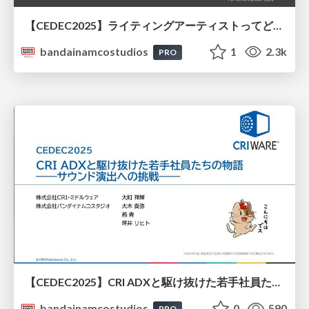
【CEDEC2025】ライティングアーティストってどんな仕事？
bandainamcostudios
1
2.3k
PRO
【CEDEC2025】CRI ADXと駆け抜けた若手社員たちの物語 ——サウンド演出への挑戦——
bandainamcostudios
0
590
PRO