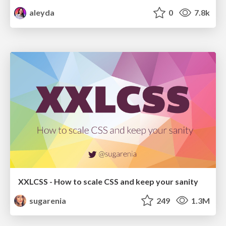
aleyda
0
7.8k
XXLCSS - How to scale CSS and keep your sanity
sugarenia
249
1.3M