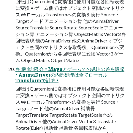
回転はQuaternionに変換後に使用可能な各回転表現
に変換 • ゲーム側ではオブジェクト空間のマトリク
ス⇔ローカルTransformへの変換を実行 Source・
Targetノード アニメーション骨 他のAnimaDriver
SourceTranslate SourceRotate SourceScale アニメー
ション骨 アニメーション骨 ObjectMatrix Vector3 各
回転表現 他のAnimaDriver 他のAnimaDriver オブジ
ェクト空間のマトリクスを取得後、Quaternionへ変
換。Quaternionから各回転表現に変換 Vector3 ゲー
ム ObjectMatrix ObjectMatrix
各 機 能 紹 介 • Mayaとゲームでの処理の差を吸収
• AnimaDriverの内部処理は全てローカル
Transformで計算 •
回転はQuaternionに変換後に使用可能な各回転表現
に変換 • ゲーム側ではオブジェクト空間のマトリク
ス⇔ローカルTransformへの変換を実行 Source・
Targetノード 他のAnimaDriver 補助骨
TargetTranslate TargetRotate TargetScale 他の
AnimaDriver 他のAnimaDriver Vector3 Translate
Rotate(Euler) 補助骨 補助骨 各回転表現から