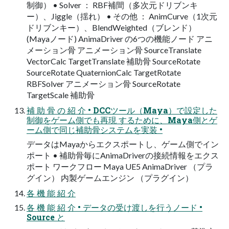
制御） • Solver ： RBF補間（多次元ドリブンキ
ー）、Jiggle（揺れ） • その他 ： AnimCurve（1次元
ドリブンキー）、BlendWeighted（ブレンド）
(Mayaノード) AnimaDriver の6つの機能ノード アニ
メーション骨 アニメーション骨 SourceTranslate
VectorCalc TargetTranslate 補助骨 SourceRotate
SourceRotate QuaternionCalc TargetRotate
RBFSolver アニメーション骨 SourceRotate
TargetScale 補助骨
補 助 骨 の 紹 介 • DCCツール（Maya）で設定した
制御をゲーム側でも再現 するために、Maya側とゲ
ーム側で同じ補助骨システムを実装 •
データはMayaからエクスポートし、ゲーム側でイン
ポート • 補助骨毎にAnimaDriverの接続情報をエクス
ポート ワークフロー Maya UE5 AnimaDriver （プラ
グイン） 内製ゲームエンジン （プラグイン）
各 機 能 紹 介
各 機 能 紹 介 • データの受け渡しを行うノード •
Source と