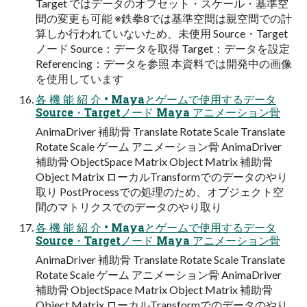
Target ではデータのオフセット・スケール・基準空
間の変更も可能 ※鉄拳8では基準空間は親空間での計
算しか行われていないため、未使用 Source・Target
ノード Source：データを取得 Target：データを設定
Referencing：データを参照 本資料では開発中の画像
を使用しています
各 機 能 紹 介 • Mayaとゲームで使用するデータ
Source・Targetノード Maya アニメーション骨
AnimaDriver 補助骨 Translate Rotate Scale Translate
Rotate Scale ゲーム アニメーション骨 AnimaDriver
補助骨 ObjectSpace Matrix Object Matrix 補助骨
Object Matrix ローカルTransformでのデータのやり
取り PostProcessでの処理のため、オブジェクト空
間のマトリクスでのデータのやり取り
各 機 能 紹 介 • Mayaとゲームで使用するデータ
Source・Targetノード Maya アニメーション骨
AnimaDriver 補助骨 Translate Rotate Scale Translate
Rotate Scale ゲーム アニメーション骨 AnimaDriver
補助骨 ObjectSpace Matrix Object Matrix 補助骨
Object Matrix ローカルTransformでのデータのやり