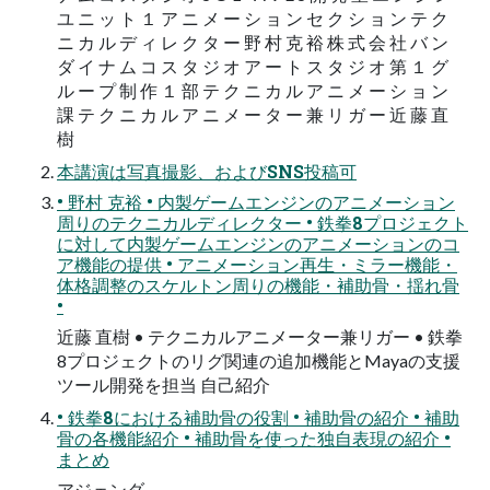
ユ ニ ッ ト １ ア ニ メ ー シ ョ ン セ ク シ ョ ン テ ク
ニ カ ル デ ィ レ ク タ ー 野 村 克 裕 株 式 会 社 バ ン
ダ イ ナ ム コ ス タ ジ オ ア ー ト ス タ ジ オ 第 １ グ
ル ー プ 制 作 １ 部 テ ク ニ カ ル ア ニ メ ー シ ョ ン
課 テ ク ニ カ ル ア ニ メ ー タ ー 兼 リ ガ ー 近 藤 直
樹
本講演は写真撮影、およびSNS投稿可
• 野村 克裕 • 内製ゲームエンジンのアニメーション
周りのテクニカルディレクター • 鉄拳8プロジェクト
に対して内製ゲームエンジンのアニメーションのコ
ア機能の提供 • アニメーション再生・ミラー機能・
体格調整のスケルトン周りの機能・補助骨・揺れ骨
•
近藤 直樹 • テクニカルアニメーター兼リガー • 鉄拳
8プロジェクトのリグ関連の追加機能とMayaの支援
ツール開発を担当 自己紹介
• 鉄拳8における補助骨の役割 • 補助骨の紹介 • 補助
骨の各機能紹介 • 補助骨を使った独自表現の紹介 •
まとめ
アジェンダ