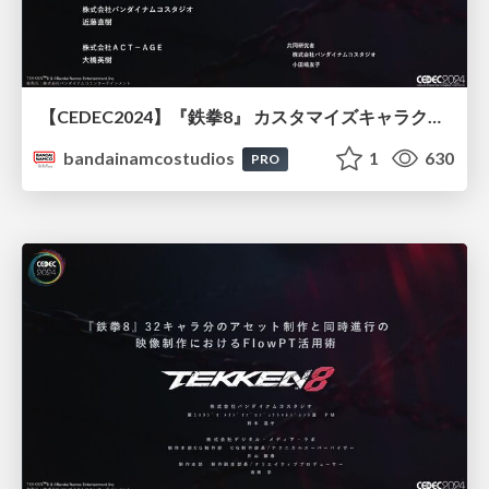
【CEDEC2024】『鉄拳8』 カスタマイズキャラクターのための多重リグシステム~複雑な筋肉表現と大量生産の両立
bandainamcostudios
1
630
PRO