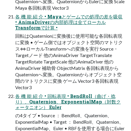
Quaternionへ変換。QuaternionからEulerに変換 Scale
Maya 各回転表現 Vector3
各 機 能 紹 介 • Mayaとゲームでの処理の差を吸収
• AnimaDriverの内部処理は全てローカル
Transformで計算 •
回転はQuaternionに変換後に使用可能な各回転表現
に変換 • ゲーム側ではオブジェクト空間のマトリク
ス⇔ローカルTransformへの変換を実行 Source・
Targetノード 他のAnimaDriver TargetTranslate
TargetRotate TargetScale 他のAnimaDriver 他の
AnimaDriver 補助骨 ObjectMatrix 各回転表現から
Quaternionへ変換。Quaternionからオブジェクト空
間のマトリクスに変換 ゲーム Vector3 各回転表現
Vector3
各 機 能 紹 介 • 回転表現 • BendRoll（曲げ・捻
り）、Quaternion、ExponentialMap（対数ク
ォータニオン） Euler
の4タイプ • Source ： BendRoll、Quaternion、
ExponentialMap • Target ： BendRoll、Quaternion、
ExponentialMap、Euler • RBFを使用する場合にEuler