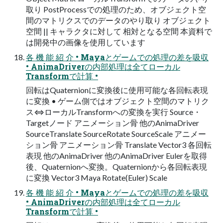
取り PostProcessでの処理のため、オブジェクト空
間のマトリクスでのデータのやり取り オブジェクト
空間 || キャラクタに対して 相対となる空間 本資料で
は開発中の画像を使用しています
各 機 能 紹 介 • Mayaとゲームでの処理の差を吸収
• AnimaDriverの内部処理は全てローカル
Transformで計算 •
回転はQuaternionに変換後に使用可能な各回転表現
に変換 • ゲーム側ではオブジェクト空間のマトリク
ス⇔ローカルTransformへの変換を実行 Source・
Targetノード アニメーション骨 他のAnimaDriver
SourceTranslate SourceRotate SourceScale アニメー
ション骨 アニメーション骨 Translate Vector3 各回転
表現 他のAnimaDriver 他のAnimaDriver Eulerを取得
後、Quaternionへ変換。Quaternionから各回転表現
に変換 Vector3 Maya Rotate(Euler) Scale
各 機 能 紹 介 • Mayaとゲームでの処理の差を吸収
• AnimaDriverの内部処理は全てローカル
Transformで計算 •