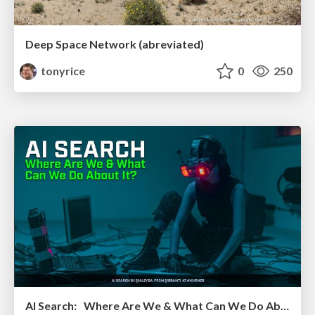
Deep Space Network (abreviated)
tonyrice
0
250
AI Search: Where Are We & What Can We Do About It?