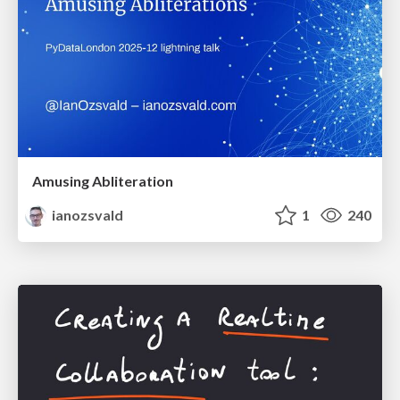
Amusing Abliteration
ianozsvald
1
240