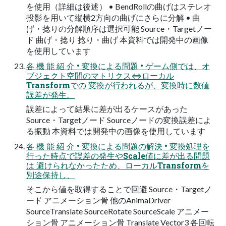
を使用（詳細は後述） • BendRollの曲げはステレオ
投影を用いて縦横2方向の曲げにさらに分解 • 曲
げ・捻りの分解順序は選択可能 Source・Targetノー
ド 曲げ・捻り 捻り・曲げ 本資料では開発中の画像
を使用しています
各 機 能 紹 介 • 変換による問題 • ゲーム側では、オ
ブジェクト空間のマトリクス⇔ローカル
Transformでの 変換が行われるが、変換時に数値
誤差が発生。
誤差によって結果に差が出るケースがあった
Source・Targetノード Sourceノードの変換誤差によ
る振動 本資料では開発中の画像を使用しています
各 機 能 紹 介 • 変換による問題の解決 • 変換処理を
行った時点で誤差の発生やScale値に差が出る問題
は 避けられなかったため、ローカルTransformを
別途保持し、
そこから値を取得することで回避 Source・Targetノ
ード アニメーション骨 他のAnimaDriver
SourceTranslate SourceRotate SourceScale アニメー
ション骨 アニメーション骨 Translate Vector3 各回転