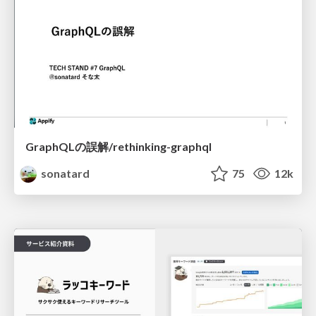
GraphQLの誤解/rethinking-graphql
sonatard
75
12k