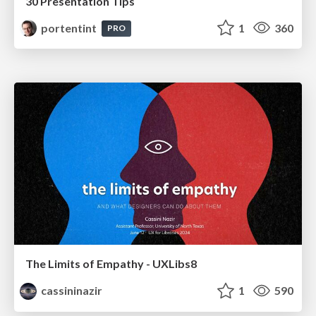
30 Presentation Tips
portentint
1
360
PRO
The Limits of Empathy - UXLibs8
cassininazir
1
590