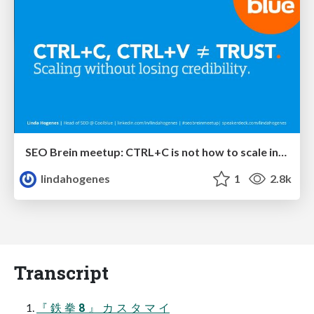
SEO Brein meetup: CTRL+C is not how to scale international SEO
lindahogenes
1
2.8k
Transcript
『 鉄 拳 8 』 カ ス タ マ イ