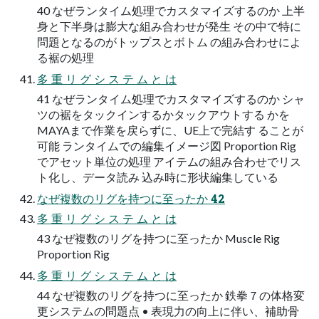
40 なぜランタイム処理でカスタマイズするのか 上半
身と下半身は膨大な組み合わせが発生 その中で特に
問題となるのがトップスとボトム の組み合わせによ
る裾の処理
多 重 リ グ シ ス テ ム と は
41 なぜランタイム処理でカスタマイズするのか シャ
ツの裾をタックインするかタックアウトする かを
MAYAまで作業を戻らずに、UE上で完結す ることが
可能 ランタイムでの編集イメージ図 Proportion Rig
でアセット単位の処理 アイテムの組み合わせでリス
ト化し、データ読み 込み時に形状編集している
なぜ複数のリグを持つに至ったか 42
多 重 リ グ シ ス テ ム と は
43 なぜ複数のリグを持つに至ったか Muscle Rig
Proportion Rig
多 重 リ グ シ ス テ ム と は
44 なぜ複数のリグを持つに至ったか 鉄拳７の体格変
更システムの問題点 • 表現力の向上に伴い、補助骨