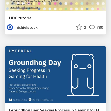
HDC tutorial
michielstock
2
780
Groundhog Day: Seeking Process in Gaming for Health