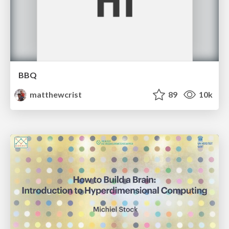
BBQ
matthewcrist
89
10k