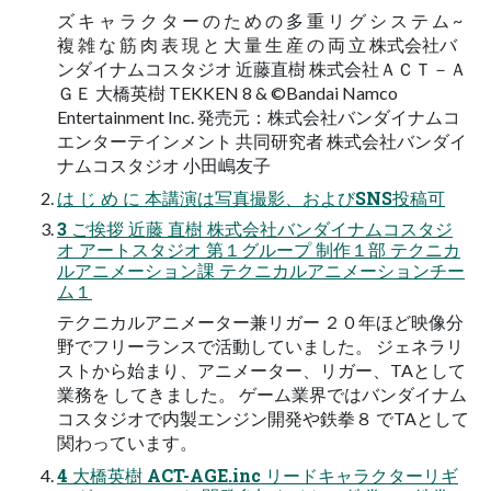
ズ キ ャ ラ ク タ ー の た め の 多 重 リ グ シ ス テ ム ~
複 雑 な 筋 肉 表 現 と 大 量 生 産 の 両 立 株式会社バ
ンダイナムコスタジオ 近藤直樹 株式会社ＡＣＴ－Ａ
ＧＥ 大橋英樹 TEKKEN 8 & ©Bandai Namco
Entertainment Inc. 発売元：株式会社バンダイナムコ
エンターテインメント 共同研究者 株式会社バンダイ
ナムコスタジオ 小田嶋友子
は じ め に 本講演は写真撮影、およびSNS投稿可
3 ご挨拶 近藤 直樹 株式会社バンダイナムコスタジ
オ アートスタジオ 第１グループ 制作１部 テクニカ
ルアニメーション課 テクニカルアニメーションチー
ム１
テクニカルアニメーター兼リガー ２０年ほど映像分
野でフリーランスで活動していました。 ジェネラリ
ストから始まり、アニメーター、リガー、TAとして
業務を してきました。 ゲーム業界ではバンダイナム
コスタジオで内製エンジン開発や鉄拳８ でTAとして
関わっています。
4 大橋英樹 ACT-AGE.inc リードキャラクターリギ