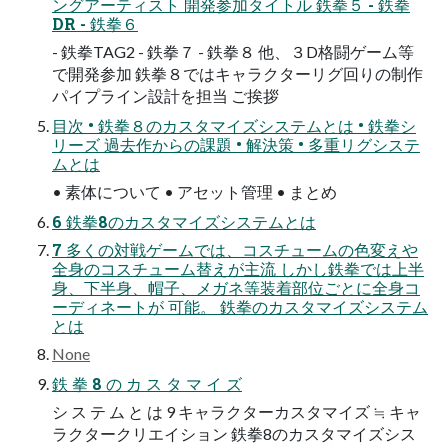
ングアーティスト 開発参加タイトル 鉄拳５ - 鉄拳
DR - 鉄拳６
- 鉄拳TAG2 - 鉄拳７ - 鉄拳８ 他、３D格闘ゲーム等
で開発参加 鉄拳８ではキャラクターリグ回りの制作
パイプライン設計を担当 ご挨拶
目次 • 鉄拳８のカスタマイズシステムとは • 鉄拳シ
リーズ 過去作からの課題 • 解決策 • 多重リグシステ
ムとは
• 素体について • アセット管理 • まとめ
6 鉄拳8のカスタマイズシステムとは
7 多くの対戦ゲームでは、コスチュームの色変えや
全身のコスチューム替えが主流 しかし鉄拳では上半
身、下半身、帽子、メガネ等装着部位ごとに全身コ
ーディネートが 可能。 鉄拳のカスタマイズシステム
とは
None
鉄 拳 8 の カ ス タ マ イ ズ
シ ス テ ム と は 9 キャラクターカスタマイズ ≒ キャ
ラクタークリエイション 鉄拳8のカスタマイズシス