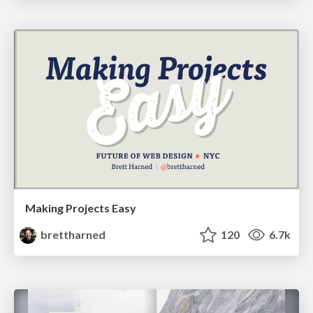
Making Projects Easy
brettharned
120
6.7k