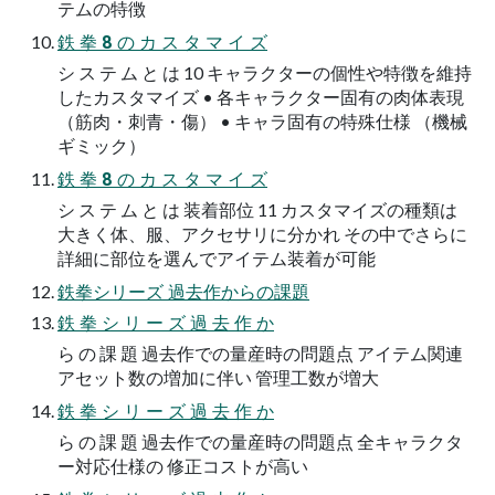
テムの特徴
鉄 拳 8 の カ ス タ マ イ ズ
シ ス テ ム と は 10 キャラクターの個性や特徴を維持
したカスタマイズ • 各キャラクター固有の肉体表現
（筋肉・刺青・傷） • キャラ固有の特殊仕様 （機械
ギミック）
鉄 拳 8 の カ ス タ マ イ ズ
シ ス テ ム と は 装着部位 11 カスタマイズの種類は
大きく体、服、アクセサリに分かれ その中でさらに
詳細に部位を選んでアイテム装着が可能
鉄拳シリーズ 過去作からの課題
鉄 拳 シ リ ー ズ 過 去 作 か
ら の 課 題 過去作での量産時の問題点 アイテム関連
アセット数の増加に伴い 管理工数が増大
鉄 拳 シ リ ー ズ 過 去 作 か
ら の 課 題 過去作での量産時の問題点 全キャラクタ
ー対応仕様の 修正コストが高い