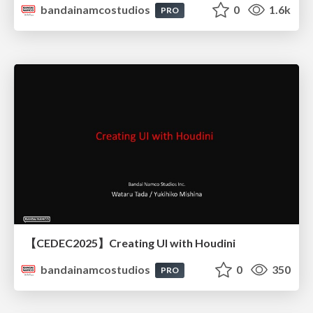
bandainamcostudios
0
1.6k
PRO
【CEDEC2025】Creating UI with Houdini
bandainamcostudios
0
350
PRO