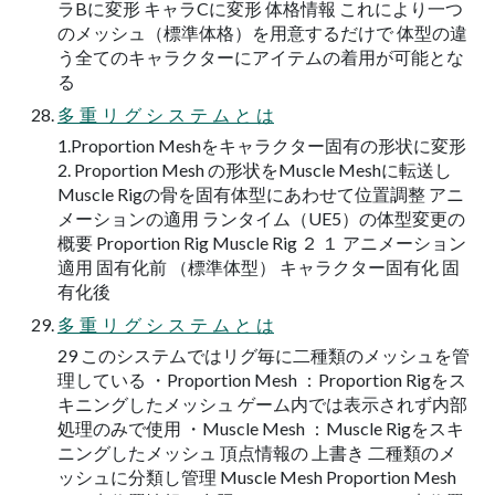
ラBに変形 キャラCに変形 体格情報 これにより一つ
のメッシュ（標準体格）を用意するだけで 体型の違
う全てのキャラクターにアイテムの着用が可能とな
る
多 重 リ グ シ ス テ ム と は
1.Proportion Meshをキャラクター固有の形状に変形
2. Proportion Mesh の形状をMuscle Meshに転送し
Muscle Rigの骨を固有体型にあわせて位置調整 アニ
メーションの適用 ランタイム（UE5）の体型変更の
概要 Proportion Rig Muscle Rig ２ １ アニメーション
適用 固有化前 （標準体型） キャラクター固有化 固
有化後
多 重 リ グ シ ス テ ム と は
29 このシステムではリグ毎に二種類のメッシュを管
理している ・Proportion Mesh ：Proportion Rigをス
キニングしたメッシュ ゲーム内では表示されず内部
処理のみで使用 ・Muscle Mesh ：Muscle Rigをスキ
ニングしたメッシュ 頂点情報の 上書き 二種類のメ
ッシュに分類し管理 Muscle Mesh Proportion Mesh