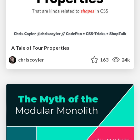
A Tale of Four Properties
chriscoyier
163
24k