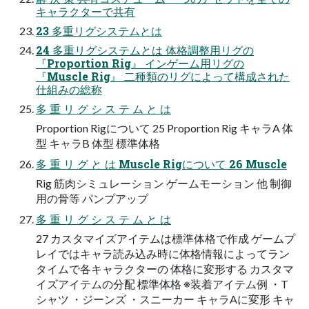
キャラクターで共有
23 多重リグシステムとは
24 多重リグシステムとは 体格調整用リグの
『Proportion Rig』 インゲーム用リグの
『Muscle Rig』 二種類のリグによって構成された
仕組みの総称
多 重 リ グ シ ス テ ム と は
Proportion Rigについて 25 Proportion Rig キャラA 体
型 キャラB 体型 標準体格
多 重 リ グ と は Muscle Rigについて 26 Muscle
Rig 筋肉シミュレーション ゲームモーション 他 制御
用の骨等 パンプアップ
多 重 リ グ シ ス テ ム と は
27 カスタマイズアイテムは標準体格で作成 ゲームプ
レイではキャラ読み込み時に体格情報によってラン
タイムで各キャラクターの 体格に変形する カスタマ
イズアイテムの分配 標準体格 ※装着アイテム例 ・T
シャツ ・ジーンズ ・スニーカー キャラAに変形 キャ