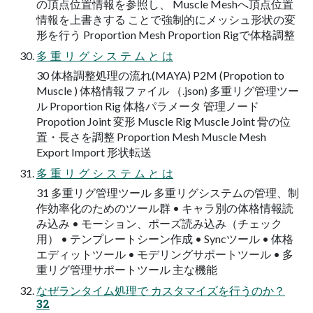
の頂点位置情報を参照し、 Muscle Meshへ頂点位置
情報を上書きする ことで強制的にメッシュ形状の変
形を行う Proportion Mesh Proportion Rigで体格調整
多 重 リ グ シ ス テ ム と は
30 体格調整処理の流れ(MAYA) P2M (Propotion to
Muscle ) 体格情報ファイル （.json) 多重リグ管理ツー
ル Proportion Rig 体格パラメータ 管理ノード
Propotion Joint 変形 Muscle Rig Muscle Joint 骨の位
置・長さを調整 Proportion Mesh Muscle Mesh
Export Import 形状転送
多 重 リ グ シ ス テ ム と は
31 多重リグ管理ツール 多重リグシステムの管理、制
作効率化のためのツール群 • キャラ別の体格情報読
み込み • モーション、ポーズ読み込み（チェック
用） • テンプレートシーン作成 • Syncツール • 体格
エディットツール • モデリングサポートツール • 多
重リグ管理サポートツール 主な機能
なぜランタイム処理で カスタマイズを行うのか？
32