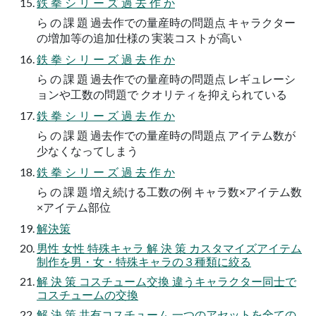
鉄 拳 シ リ ー ズ 過 去 作 か
ら の 課 題 過去作での量産時の問題点 キャラクター
の増加等の追加仕様の 実装コストが高い
鉄 拳 シ リ ー ズ 過 去 作 か
ら の 課 題 過去作での量産時の問題点 レギュレーシ
ョンや工数の問題で クオリティを抑えられている
鉄 拳 シ リ ー ズ 過 去 作 か
ら の 課 題 過去作での量産時の問題点 アイテム数が
少なくなってしまう
鉄 拳 シ リ ー ズ 過 去 作 か
ら の 課 題 増え続ける工数の例 キャラ数×アイテム数
×アイテム部位
解決策
男性 女性 特殊キャラ 解 決 策 カスタマイズアイテム
制作を男・女・特殊キャラの３種類に絞る
解 決 策 コスチューム交換 違うキャラクター同士で
コスチュームの交換
解 決 策 共有コスチューム 一つのアセットを全ての