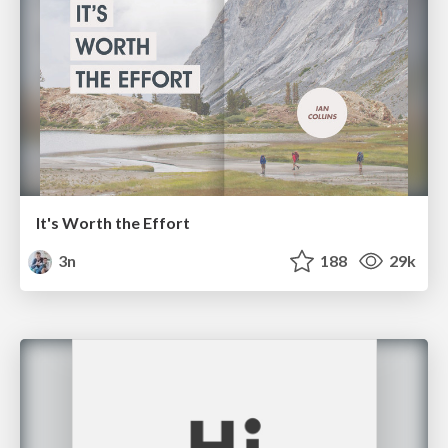
It's Worth the Effort
3n
188
29k