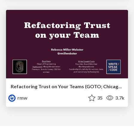
Refactoring Trust on Your Teams (GOTO; Chicago 2020)
rmw
35
3.7k