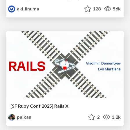
aki_iinuma
128
56k
[SF Ruby Conf 2025] Rails X
palkan
2
1.2k