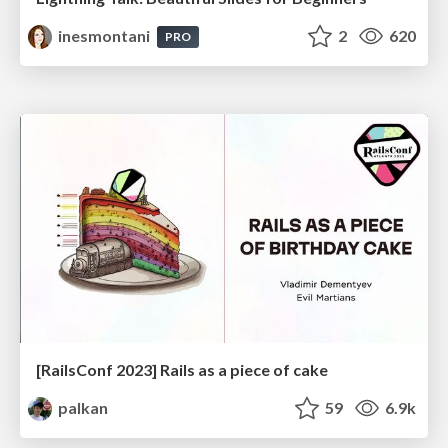
inesmontani
2
620
PRO
[RailsConf 2023] Rails as a piece of cake
palkan
59
6.9k