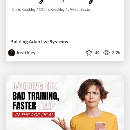
Building Adaptive Systems
keathley
44
3.2k