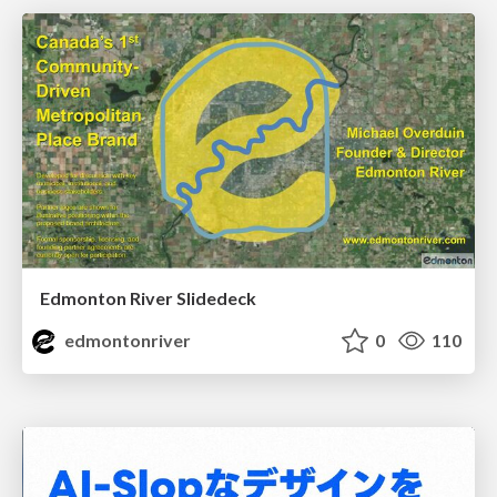
Edmonton River Slidedeck
edmontonriver
0
110