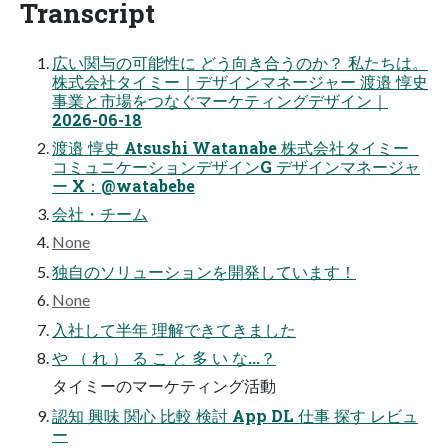
Transcript
広い関与の可能性に どう向き合うのか？ 私たちは。
株式会社タイミー｜デザインマネージャー 渡邉 惇史
事業と市場をつなぐマーケティングデザイン｜
2026-06-18
渡邉 惇史 Atsushi Watanabe 株式会社タイミー
コミュニケーションデザインG デザインマネージャ
ー X：@watabebe
会社・チーム
None
独自のソリューションを開発しています！
None
入社して半年 理解できてきました
や （ れ ） る こ と 多 い な...？
タイミーのマーケティング活動
認知 興味 関心 比較 検討 App DL 仕事 探す レビュ
ー