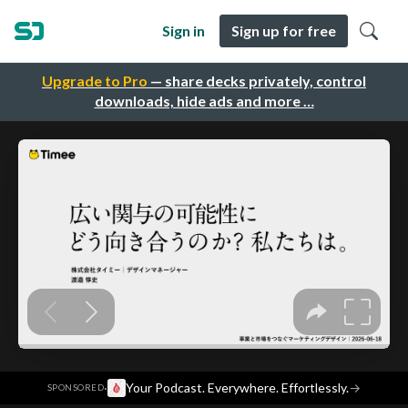
Sign in
Sign up for free
Upgrade to Pro
— share decks privately, control
downloads, hide ads and more …
·
Your Podcast. Everywhere. Effortlessly.
→
SPONSORED