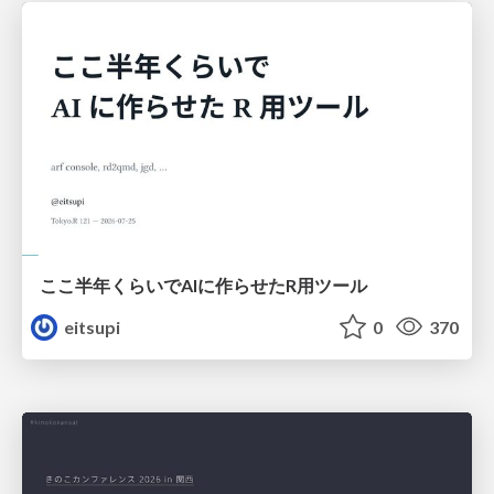
ここ半年くらいでAIに作らせたR用ツール
eitsupi
0
370