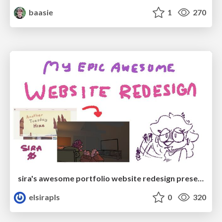
baasie
1
270
sira's awesome portfolio website redesign presentation
elsirapls
0
320