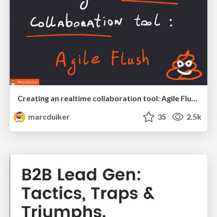
Creating an realtime collaboration tool: Agile Flush - .NET Oxford
marcduiker
35
2.5k