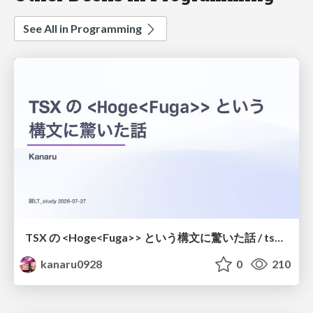
See All in Programming
TSX の <Hoge<Fuga>> という構文に驚いた話 / tsx-type-argument-syntax
kanaru0928
0
210