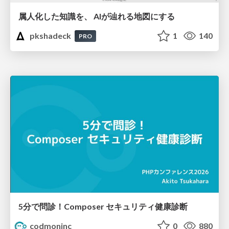
属人化した知識を、 AIが辿れる地図にする
pkshadeck
1
140
PRO
5分で問診！Composer セキュリティ健康診断
codmoninc
0
880