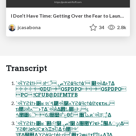
I Don’t Have Time: Getting Over the Fear to Launch Your Podcast
jcasabona
34
2.8k
Transcript
ߴઐϓϩίϯͰ ॳ৺ऀ͕ ڝٕϓϩάϥϛϯάʹ ௅ઓ͢Δͱ͜͏ͳΔ
0DUQSPDPOQSPDPO
PC !CFUB@DIFMTFB
ߴઐϓϩίϯͱ͸ʁ શࠃߴ౳ઐ໳ֶߍϓϩάϥϛϯάίϯςετͷུ
ຖ೥ɺओ؅ߍͱͳΔߴઐͷ͋Δ౎ಓ෎ݝͰ։࠵
ࠓ೥͸ୈճɺ௕໺ݝʹͯߦΘΕͨ ৘ใܥͷߴઐੜ͕ू·ͬͯ͘Δ
ߴઐϓϩίϯͱ͸ʁ ՝୊ɾࣗ༝෦໳ ڝٕ෦໳ ձ৔಺ϒʔεͰ͖࣋ͬͯͨ࡞඼Λൃද͢Δ
ϓϨθϯɺσϞɺϚχϡΞϧ৹͕ࠪ͋Δ ຖ೥༻
ҙ͞ΕΔ໰୊ΛϓϩάϥϛϯάͰղ͘ ͍͍ͩͨ͸τʔφϝϯτࣜͰ༏উߍΛܾΊΔ