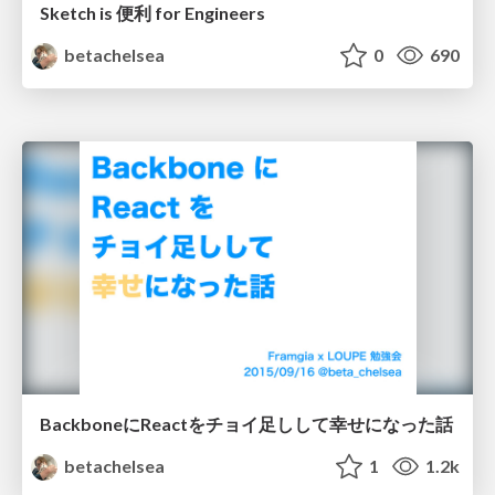
Sketch is 便利 for Engineers
betachelsea
0
690
BackboneにReactをチョイ足しして幸せになった話
betachelsea
1
1.2k