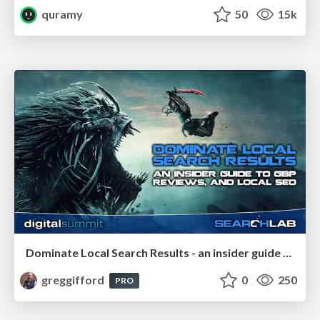
quramy
50
15k
Dominate Local Search Results - an insider guide to GBP, reviews, and Local SEO
greggifford
0
250
PRO