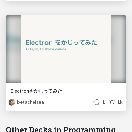
Electronをかじってみた
betachelsea
1
1k
Other Decks in Programming