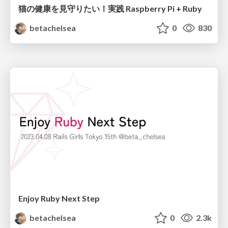
猫の健康を見守りたい！実践 Raspberry Pi + Ruby
betachelsea
0
830
Enjoy Ruby Next Step
betachelsea
0
2.3k