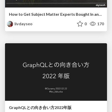
How to Get Subject Matter Experts Bought In and Actively Contributing to SEO & PR Initiatives.
livdayseo
0
170
GraphQLとの向き合い方2022年版