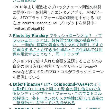
- 2018年より複数社でブロックチェーン関連の開発
に従事 - NFTを利用したエンタメアプリ、 AMLツー
ル、STOプラットフォーム等の開発を手がける - 現
在はSecured FinanceでDeFiプロダクトを開発中 -
Twitter: @biga816
Photo by Pixabay フラッシュローンとは？ - フ
ラッシュローンとは、短時間で無担保の融資を行
い、 一時的に巨額の資金を借り入れて利用してすぐ
に返済す ることができる仕組み - この仕組みでは担
保を用意することなく、同一トランザ
クション内で借り入れた金額を返済することでのみ
資金の 借り入れが可能となっている - Uniswapや
Aaveなど多くのDeFiプロトコルがフラッシュ ローン
を提供している
Euler Financeとは? - CompoundやAaveのよう
なDeFiプロトコルと同じく資 金の貸し借りのでき
るレンディングプラットフォーム - このプロトコル
の特徴は、各トークンのリスク特性に応 じて資産の
「階層分け」を行っている点がある