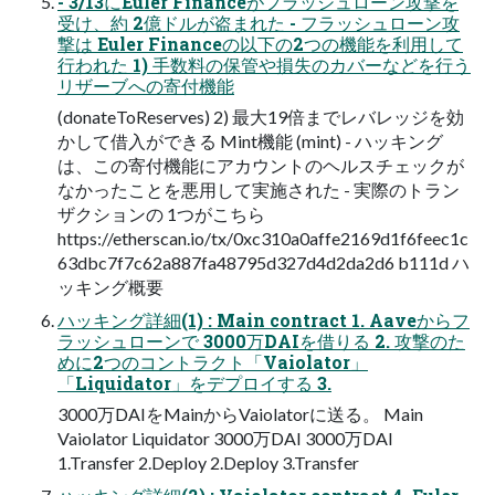
- 3/13にEuler Financeがフラッシュローン攻撃を
受け、約 2億ドルが盗まれた - フラッシュローン攻
撃は Euler Financeの以下の2つの機能を利用して
行われた 1) 手数料の保管や損失のカバーなどを行う
リザーブへの寄付機能
(donateToReserves) 2) 最大19倍までレバレッジを効
かして借入ができる Mint機能 (mint) - ハッキング
は、この寄付機能にアカウントのヘルスチェックが
なかったことを悪用して実施された - 実際のトラン
ザクションの 1つがこちら
https://etherscan.io/tx/0xc310a0affe2169d1f6feec1c
63dbc7f7c62a887fa48795d327d4d2da2d6 b111d ハ
ッキング概要
ハッキング詳細(1) : Main contract 1. Aaveからフ
ラッシュローンで 3000万DAIを借りる 2. 攻撃のた
めに2つのコントラクト「Vaiolator」
「Liquidator」をデプロイする 3.
3000万DAIをMainからVaiolatorに送る。 Main
Vaiolator Liquidator 3000万DAI 3000万DAI
1.Transfer 2.Deploy 2.Deploy 3.Transfer