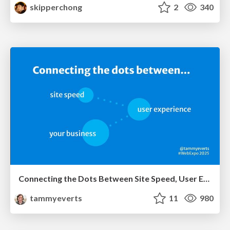
skipperchong
2
340
Connecting the Dots Between Site Speed, User Experience & Your Business [WebExpo 2025]
tammyeverts
11
980