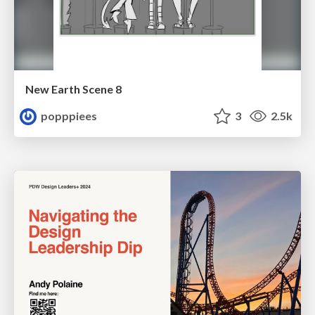
New Earth Scene 8
popppiees
3
2.5k