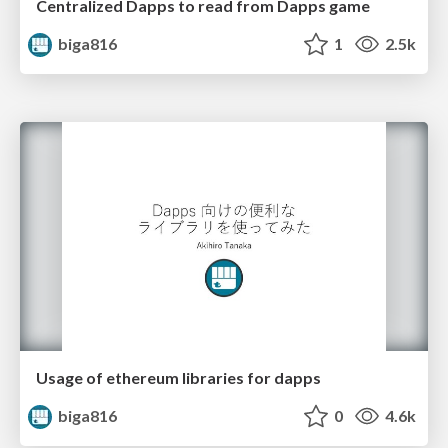
Centralized Dapps to read from Dapps game
biga816
1
2.5k
Usage of ethereum libraries for dapps
biga816
0
4.6k