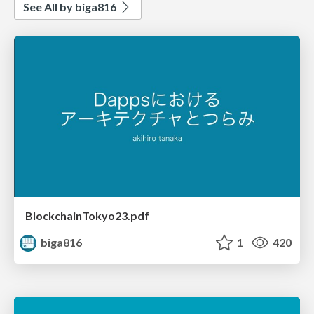
See All by biga816
BlockchainTokyo23.pdf
biga816
1
420