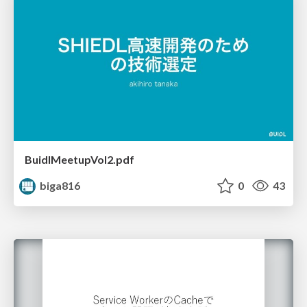
BuidlMeetupVol2.pdf
biga816
0
43