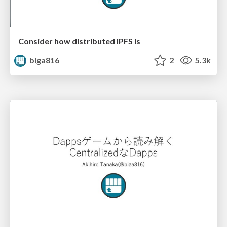
Consider how distributed IPFS is
biga816
2
5.3k