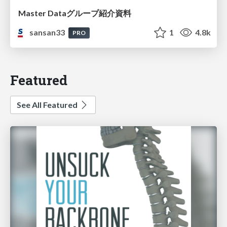
Master Dataグループ紹介資料
sansan33
1
4.8k
PRO
Featured
See All Featured