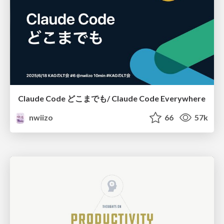
Claude Code どこまでも/ Claude Code Everywhere
nwiizo
66
57k