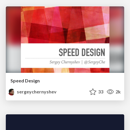
Speed Design
sergeychernyshev
33
2k