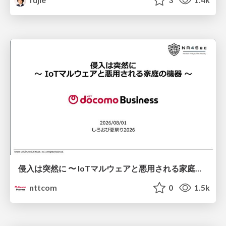
侵入は突然に 〜 IoTマルウェアと悪用される家庭の機器 ～ / When Intrusion Strikes: IoT Malware and the Abuse of Home Devices
nttcom
0
1.5k