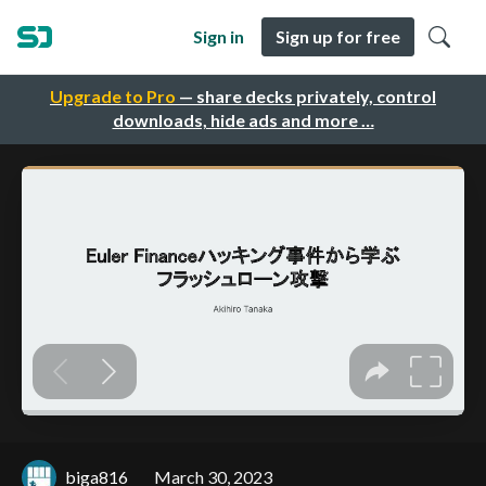
Sign in
Sign up for free
Upgrade to Pro
— share decks privately, control
downloads, hide ads and more …
biga816
March 30, 2023