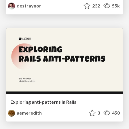
destraynor
232
55k
Exploring anti-patterns in Rails
aemeredith
3
450