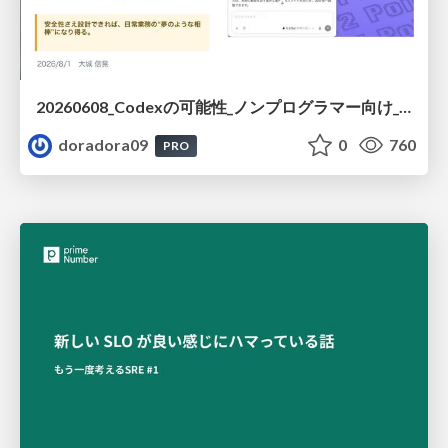
20260608_Codexの可能性_ノンプログラマー向け_大城追記
doradora09
0
760
PRO