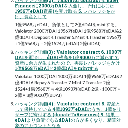
ハッキング詳細(2) : Vaiolator contract 4. Euler
Financeに2000万DAIを入金し、それに応じた
1956万eDAI(資産)を受け取る 5. レバレッジをか
け、資産として
1億9568万eDAI、負債として2億dDAIをmintする。
Vaiolator 2000万DAI 1956万eDAI 1億9568万eDAI&2
億dDAI 4.Deposit 4.Transfer 5.Mint 4.Transfer 1956万
+1億9568万 = 2億1524万(eDAI) 2億(dDAI)
ハッキング詳細(3) : Vaiolator contract 6. 1000万
DAIを返済し、dDAI残高を1億9000万に減らす 7.
資産に余力が生まれたので、再度レバレッジをかけ
1億9568万eDAIと2億dDAIをmintする
Vaiolator 1000万DAI 1000万dDAI 1億9568万eDAI&2
億dDAI 6.Repay 6.Transfer 7.Mint 7.Transfer 2億
1524+1億9568万 ≒ 4億1093万(eDAI) 2億 - 1000万 +
2億 = 3億9000万(dDAI)
ハッキング詳細(4) : Vaiolator contract 8. 資産と
して保持している 4億1093万eDAIのうち、1億をリ
ザーブに寄付する (donateToReserves) 9. 結果、
eDAIより負債であるdDAIの方が多くなり、精算対
象のアカウントとなる