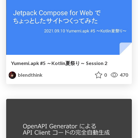
Yumemi.apk #5 ～Kotlin夏祭り～ Session 2
blendthink
0
470