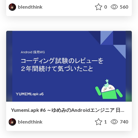
blendthink
0
560
Yumemi.apk #6 ～ゆめみのAndroidエンジニア 日頃の成果大発表会！～ Session 2
blendthink
1
740