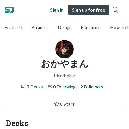
Sign in
Sign up for free
Featured
Business
Design
Education
How-to &
おかやまん
blendthink
7 Decks
0 Following
2 Followers
0 Stars
Decks