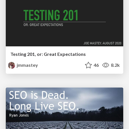
Testing 201, or: Great Expectations
jmmastey
46
8.2k