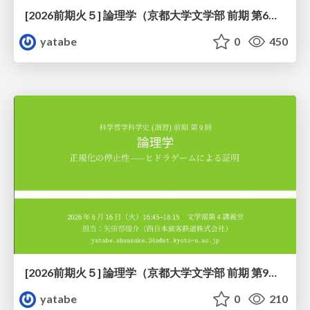
[2026前期火５] 論理学（京都大学文学部 前期 第6回）「かつとまたはの規則」
yatabe
0
450
[2026前期火５] 論理学（京都大学文学部 前期 第9回）「正規化の停止性——ヒドラゲームによる証明」
yatabe
0
210