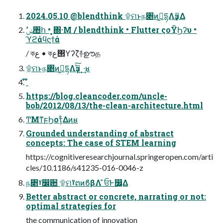
2024.05.10 @blendthink ۩ମͱந৅ͷߦ͖དྷΛҙࣝ͢Δ
ϓϩάϥϛϯά
/ কع • কع΢Υʔζ̏࿈ഊத
۩ମͱந৅ͷߦ͖དྷΛҙࣝͯ͠ ͍·͔͢ʁ
͏͒͒͒͒͒ ͏͒͒͒͒͒
https://blog.cleancoder.com/uncle-
bob/2012/08/13/the-clean-architecture.html
ͲΜͳϝϦοτ͕͋Δͷʁ
Grounded understanding of abstract
concepts: The case of STEM learning
https://cognitiveresearchjournal.springeropen.com/arti
cles/10.1186/s41235-016-0046-z
ந৅ˠ෼਺ ۩ମˠ̍ຕͷϐβΛ ̐ਓͰ෼͚Δ
Better abstract or concrete, narrating or not:
optimal strategies for
the communication of innovation