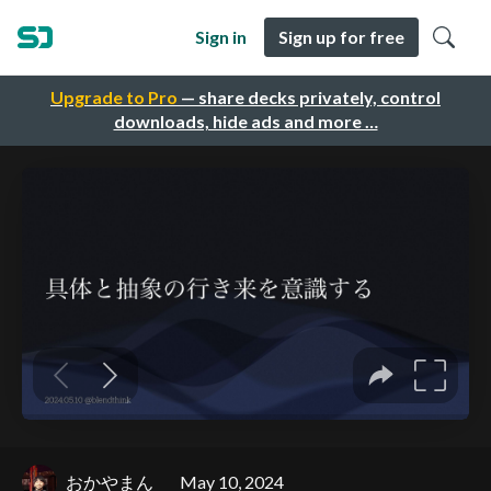
Sign in
Sign up for free
Upgrade to Pro
— share decks privately, control
downloads, hide ads and more …
おかやまん
May 10, 2024