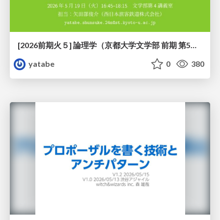
[2026前期火５] 論理学（京都大学文学部 前期 第5回）「 ならばの問題演習・proof net・かつの規則」
yatabe
0
380