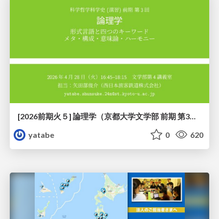
[2026前期火５] 論理学（京都大学文学部 前期 第3回）「形式言語と四つのキーワード：メタ・構成・意味論・ハーモニー」
yatabe
0
620