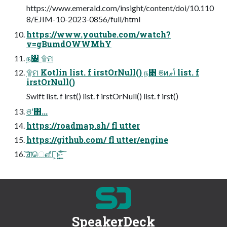
https://www.emerald.com/insight/content/doi/10.110
8/EJIM-10-2023-0856/full/html
https://www.youtube.com/watch?
v=gBumdOWWMhY
ந৅ ۩ମ
۩ମ Kotlin list. f irstOrNull() ந৅ ଞͷݴޠ list. f
irstOrNull()
Swift list. f irst() list. f irstOrNull() list. f irst()
ଞʹ΋...
https://roadmap.sh/ fl utter
https://github.com/ fl utter/engine
͝ਗ਼ௌ͋Γ͕ͱ͏͍͟͝·ͨ͠
SpeakerDeck