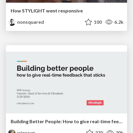
How STYLIGHT went responsive
nonsquared
100
6.2k
Building Better People: How to give real-time feedback that sticks.
wjessup
370
20k