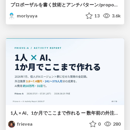
プロポーザルを書く技術とアンチパターン/proposal-writing-and-antipatterns
moriyuya
13
3.6k
1人 × AI、1か月でここまで作れる ー 数年前の外注換算3.8〜7.4億円・241〜379人月分の作業を、AI費用 約10万円・31日で
frievea
0
280