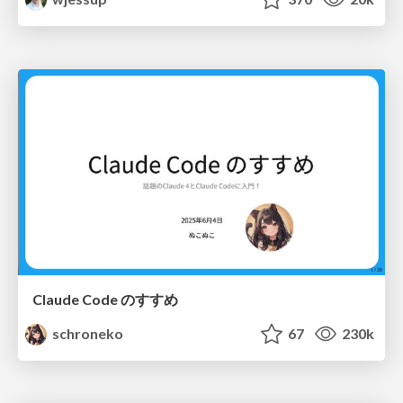
Claude Code のすすめ
schroneko
67
230k