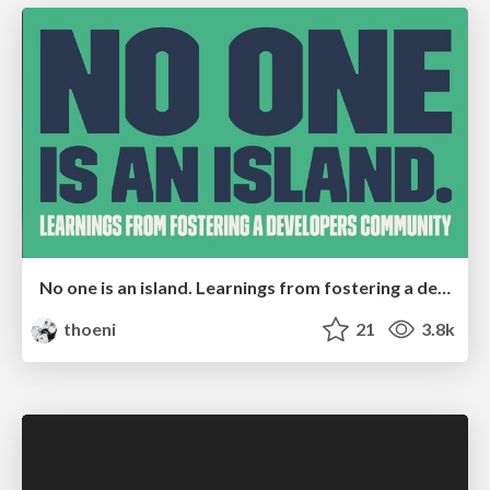
No one is an island. Learnings from fostering a developers community.
thoeni
21
3.8k