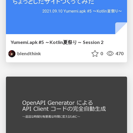
Yumemi.apk #5 ～Kotlin夏祭り～ Session 2
blendthink
0
470