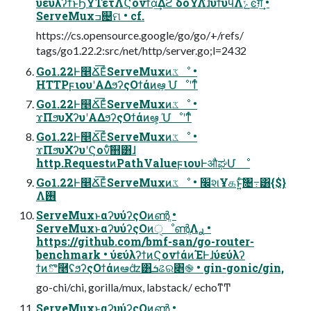
ύεύλʔϯͱϦΫΤετΛϚονϯά͢Δϩ δοΫΛ࣋ͪɺϋϯυϥΛݺͼग़͢ •
ServeMuxߏ଄ମ • cf.
https://cs.opensource.google/go/go/+/refs/
tags/go1.22.2:src/net/http/server.go;l=2432
Go1.22Ͱ௥Ճ͞ΕͨServeMuxͷػೳ •
HTTPϝιουʹΑΔϧʔςΟϯάͷఆ͕ٛ Մೳʹͳͬͨ
Go1.22Ͱ௥Ճ͞ΕͨServeMuxͷػೳ •
ϫΠϧυΧʔυʹΑΔϧʔςΟϯάͷఆٛ ͕Մೳʹͳͬͨ
Go1.22Ͱ௥Ճ͞ΕͨServeMuxͷػೳ •
ϫΠϧυΧʔυʹϚονͨ͠஋͸ɺ
http.RequestͷPathValueϝιουͰऔಘՄ ೳ
Go1.22Ͱ௥Ճ͞ΕͨServeMuxͷػೳ • ׬શҰகͱ͍ͨ͠৔߹͸{$}
Λ࢖͏
ServeMuxͱαʔυύʔςΟͷൺֱ •
ServeMuxͱαʔυύʔςΟͷੑೳൺֱΛ࣮ࢪ •
https://github.com/bmf-san/go-router-
benchmark • ύεύλʔϯͷϚονϯάͷΈͰɺύεύλʔ
ϯͷొ࿥ʢϧʔςΟϯάͷఆٛʣ͸ܭଌର৅֎ • gin-gonic/gin,
go-chi/chi, gorilla/mux, labstack/ echoͳͲ
ServeMuxͱαʔυύʔςΟͷൺֱ •