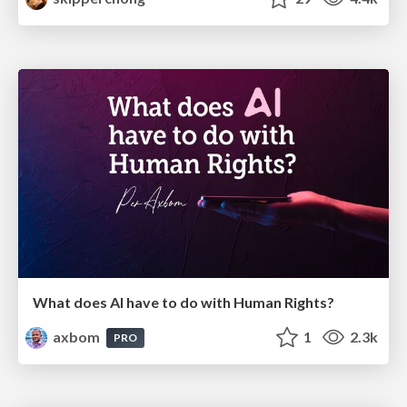
What does AI have to do with Human Rights?
axbom
1
2.3k
PRO