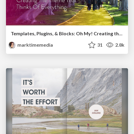
Templates, Plugins, & Blocks: Oh My! Creating the theme that thinks of everything
marktimemedia
31
2.8k