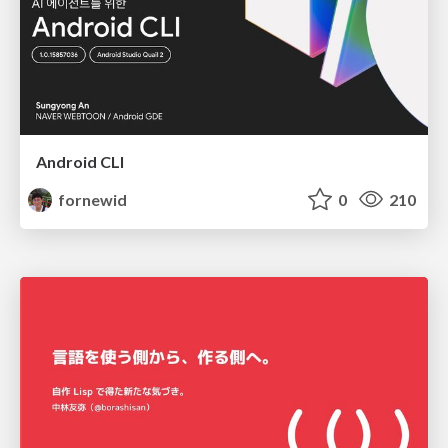
Android CLI
fornewid
0
210