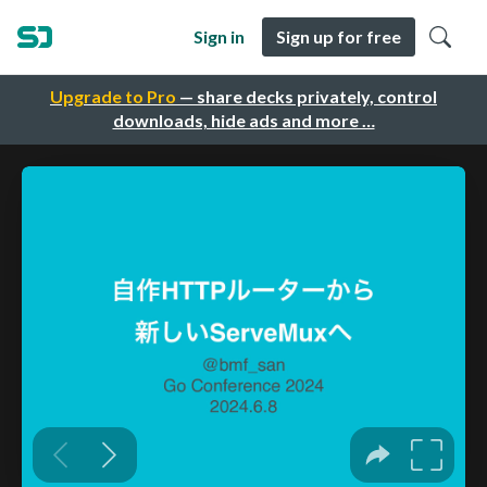
Sign in
Sign up for free
Upgrade to Pro
— share decks privately, control
downloads, hide ads and more …