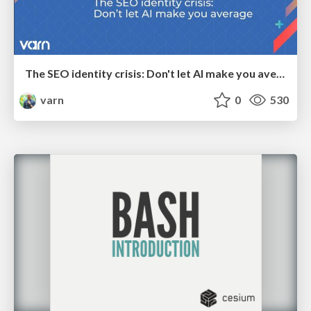
The SEO identity crisis: Don't let AI make you average
varn
0
530