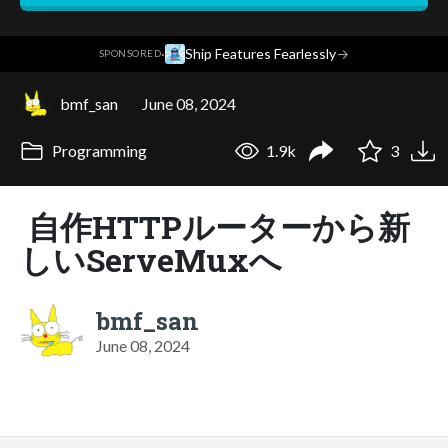
·
Ship Features Fearlessly
→
SPONSORED
bmf_san
June 08, 2024
Programming
1.9k
3
自作HTTPルーターから新
しいServeMuxへ
bmf_san
June 08, 2024