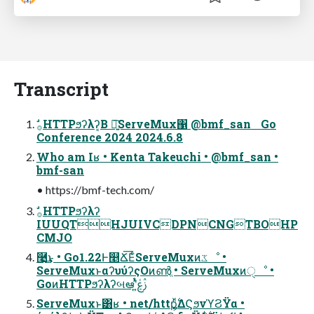
Transcript
Conference 2024 2024.6.8
Who am Iʁ • Kenta Takeuchi • @bmf_san •
bmf-san
• https://bmf-tech.com/
IUUQTHJUIVCDPNCNGTBOHP
CMJO
࿩͢͜ͱ • Go1.22Ͱ௥Ճ͞ΕͨServeMuxͷػೳ •
ServeMuxͱαʔυύʔςΟͷൺֱ • ServeMuxͷੑೳ •
GoͷHTTPϧʔλʔબఆʹ͍ͭͯࢲݟ
ServeMuxͱ͸ʁ • net/http͕͍࣋ͬͯΔϚϧνϓϨΫα •