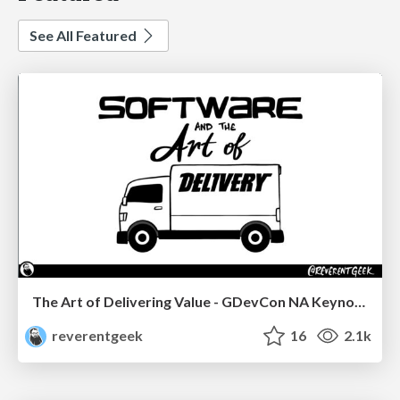
See All Featured
The Art of Delivering Value - GDevCon NA Keynote
reverentgeek
16
2.1k