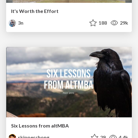
It's Worth the Effort
3n
188
29k
Six Lessons from altMBA
skipperchong
29
4.4k