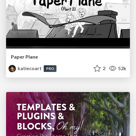
Paper Plane
katiecoart
2
52k
PRO