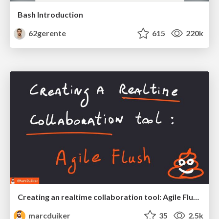
Bash Introduction
62gerente
615
220k
Creating an realtime collaboration tool: Agile Flush - .NET Oxford
marcduiker
35
2.5k