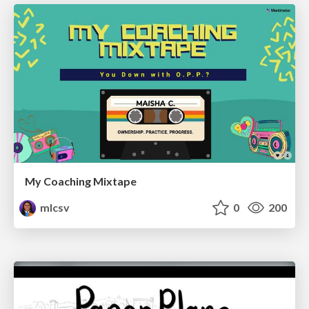
My Coaching Mixtape
mlcsv
0
200