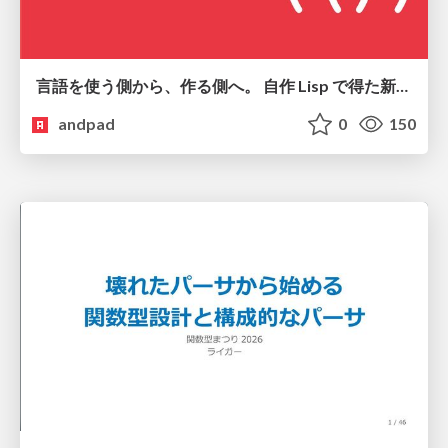
言語を使う側から、作る側へ。 自作 Lisp で得た新たな気づき。
andpad
0
150