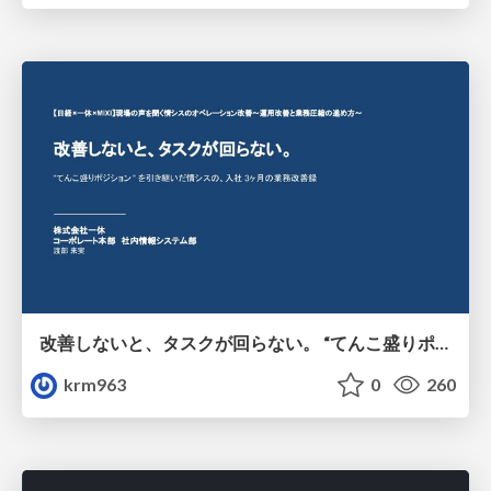
改善しないと、タスクが回らない。 “てんこ盛りポジション” を引き継いだ情シスの、入社3ヶ月の業務改善録
krm963
0
260