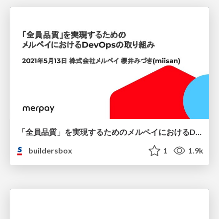
「全員品質」を実現するためのメルペイにおけるDevOpsの取り組み / DevOps at Merpay to achieve All for Quality
buildersbox
1
1.9k