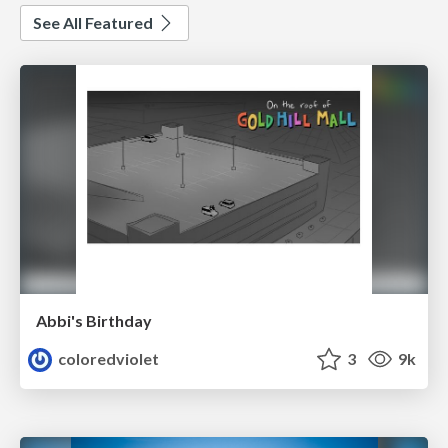
See All Featured
Abbi's Birthday
coloredviolet
3
9k