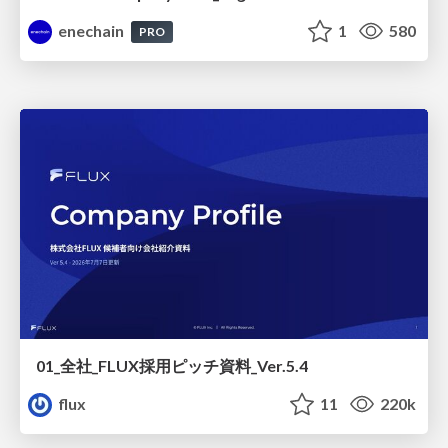
enechain
1
580
PRO
01_全社_FLUX採用ピッチ資料_Ver.5.4
flux
11
220k