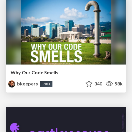
Why Our Code Smells
bkeepers
340
58k
PRO