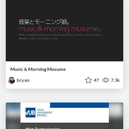
Music & Morning Musume
bryan
47
7.3k