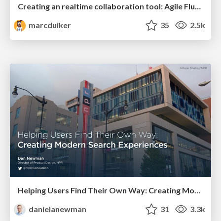
Creating an realtime collaboration tool: Agile Flush - .NET Oxford
marcduiker
35
2.5k
Helping Users Find Their Own Way: Creating Modern Search Experiences
danielanewman
31
3.3k