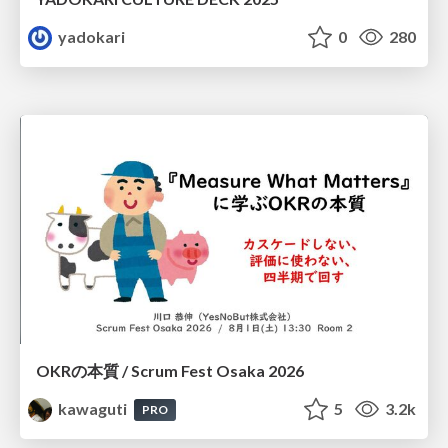
yadokari
0
280
OKRの本質 / Scrum Fest Osaka 2026
kawaguti
5
3.2k
PRO