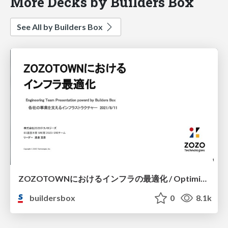
More Decks by Builders Box
See All by Builders Box
ZOZOTOWNにおけるインフラの最適化 / Optimization of infrastructure in ZOZOTOWN
buildersbox
0
8.1k