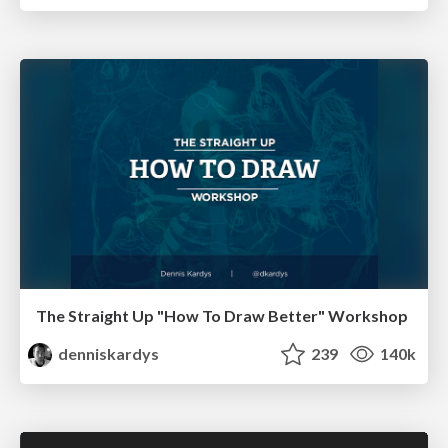
The Straight Up "How To Draw Better" Workshop
denniskardys
239
140k