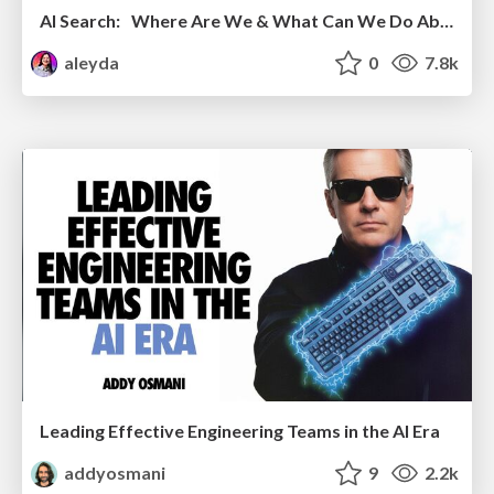
AI Search: Where Are We & What Can We Do About It?
aleyda
0
7.8k
Leading Effective Engineering Teams in the AI Era
addyosmani
9
2.2k