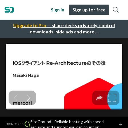
Sign in
Sign up for free
Upgrade to Pro
— share decks privately, control
downloads, hide ads and more …
SiteGround - Reliable hosting with speed,
·
→
SPONSORED
security, and support you can count on.