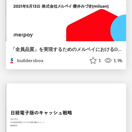
「全員品質」を実現するためのメルペイにおけるDevOpsの取り組み / DevOps at Merpay to achieve All for Quality
buildersbox
1
1.9k