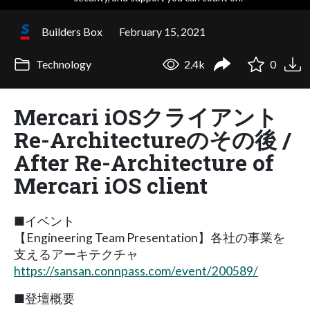
Builders Box
February 15, 2021
Technology
2.4k
0
Mercari iOSクライアント
Re-Architectureのその後 /
After Re-Architecture of
Mercari iOS client
■イベント
【Engineering Team Presentation】各社の事業を
支えるアーキテクチャ
https://sansan.connpass.com/event/200589/
■登壇概要