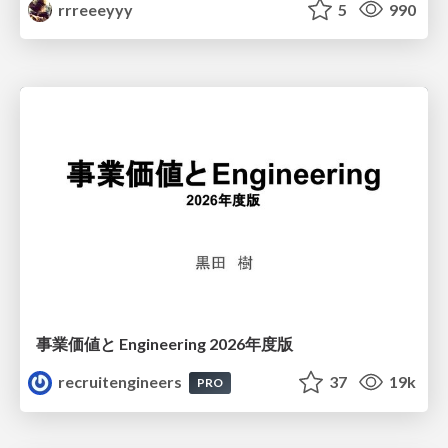
rrreeeyyy
5
990
事業価値と Engineering 2026年度版
recruitengineers
37
19k
PRO