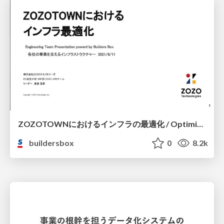
ZOZOTOWNにおけるインフラの最適化 / Optimization of infrastructure in ZOZOTOWN
buildersbox
0
8.2k