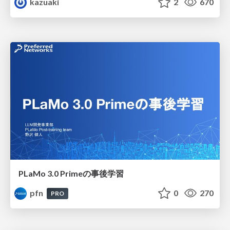
kazuaki
2
670
PLaMo 3.0 Primeの事後学習
pfn
0
270
PRO