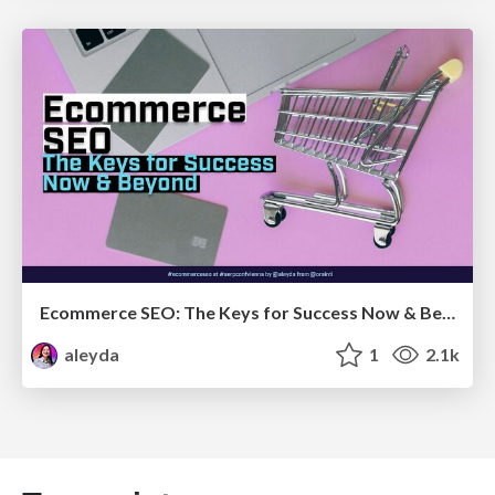
Ecommerce SEO: The Keys for Success Now & Beyond - #SERPConf2024
aleyda
1
2.1k