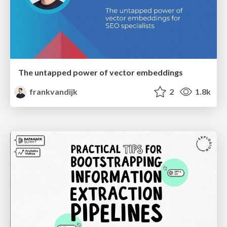
The untapped power of vector embeddings
frankvandijk
2
1.8k