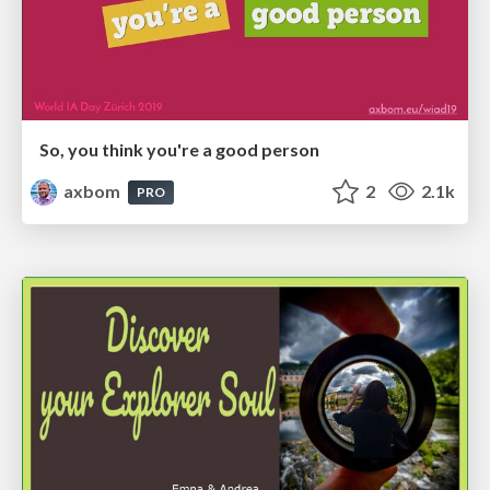
So, you think you're a good person
axbom
2
2.1k
PRO