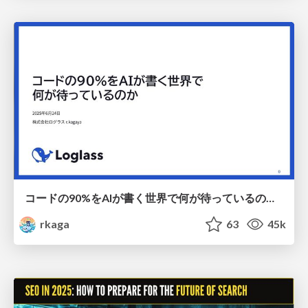
コードの90%をAIが書く世界で何が待っているのか / What awaits us in a world where 90% of the code is written by AI
rkaga
63
45k