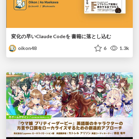
変化の早いClaude Codeを 書籍に落とし込む
oikon48
6
1.3k