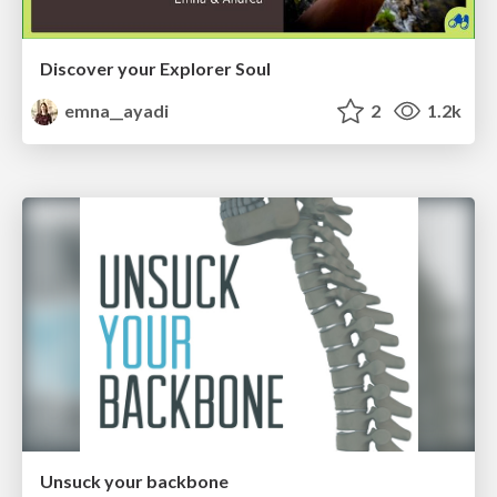
Discover your Explorer Soul
emna__ayadi
2
1.2k
Unsuck your backbone