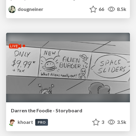
dougneiner
66
8.5k
Darren the Foodie - Storyboard
khoart
3
3.5k
PRO