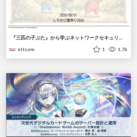
『三匹の子ぶた』から学ぶネットワークセキュリティの昔と今 / Network Security: Then and Now Through the Lens of The Three Little Pigs
nttcom
1
1.7k