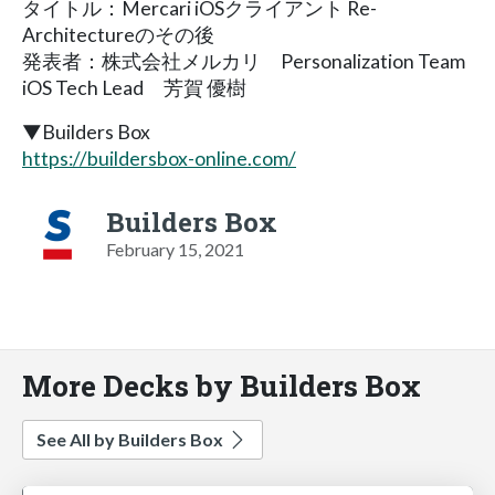
タイトル：Mercari iOSクライアント Re-
Architectureのその後
発表者：株式会社メルカリ Personalization Team
iOS Tech Lead 芳賀 優樹
▼Builders Box
https://buildersbox-online.com/
Builders Box
February 15, 2021
More Decks by Builders Box
See All by Builders Box