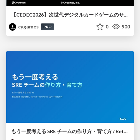
【CEDEC2026】次世代デジタルカードゲームのサーバー設計と運用 〜『Shadowverse: Worlds Beyond』の舞台裏～
cygames
0
900
PRO
もう一度考える SRE チームの作り方・育て方 / Rethinking SRE #1: Building and Growing SRE Teams