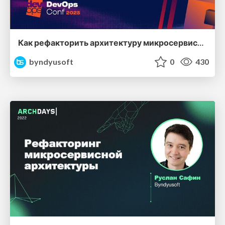
Как рефакторить архитектуру микросервисов при живом продакшне?
byndyusoft
0
430