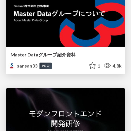
Master Dataグループ紹介資料
sansan33
1
4.8k
PRO