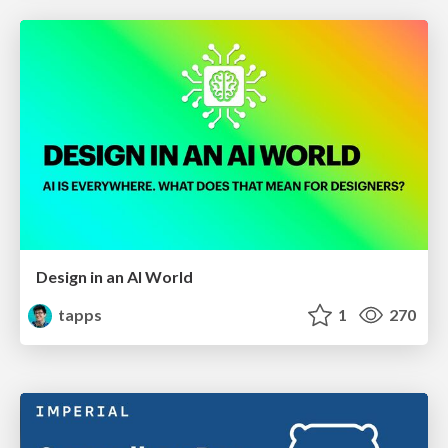
Design in an AI World
tapps
1
270