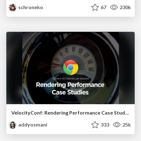
schroneko
67
230k
VelocityConf: Rendering Performance Case Studies
addyosmani
333
25k