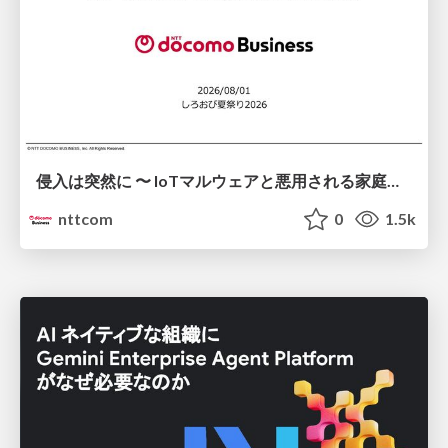
侵入は突然に 〜 IoTマルウェアと悪用される家庭の機器 ～ / When Intrusion Strikes: IoT Malware and the Abuse of Home Devices
nttcom
0
1.5k