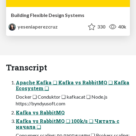
Building Flexible Design Systems
yeseniaperezcruz
330
40k
Transcript
Apache Kafka ❏ Kafka vs RabbitMQ ❏ Kafka
Ecosystem ❏
Docker ❏ Conduktor ❏ kafkacat ❏ Node.js
https://byndyusoft.com
Kafka vs RabbitMQ
Kafka vs RabbitMQ ❏ 100k/s ❏ Читать с
начала ❏
Consumers scaling: по партициям ❏ Brokers scaling: