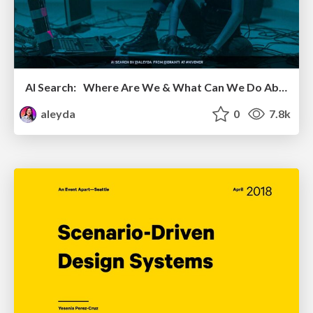
AI Search: Where Are We & What Can We Do About It?
aleyda
0
7.8k