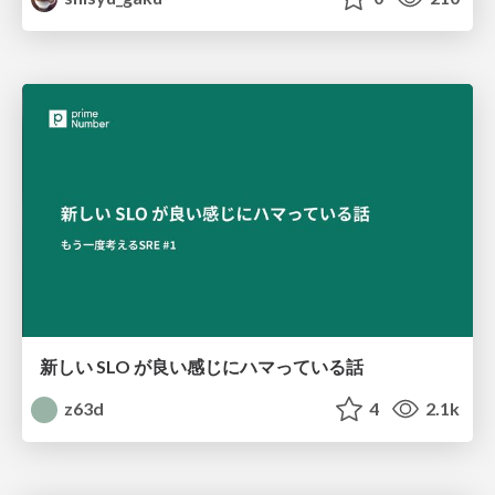
新しい SLO が良い感じにハマっている話
z63d
4
2.1k