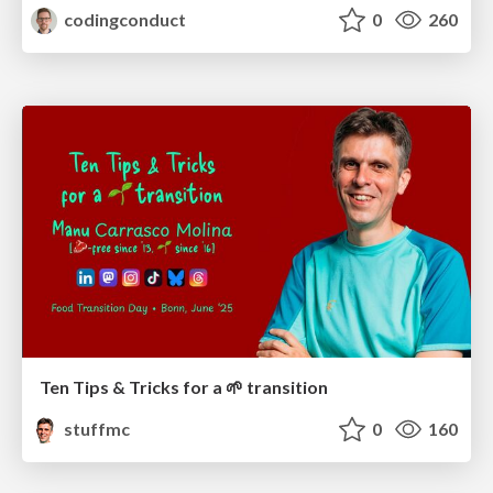
codingconduct
0
260
Ten Tips & Tricks for a 🌱 transition
stuffmc
0
160