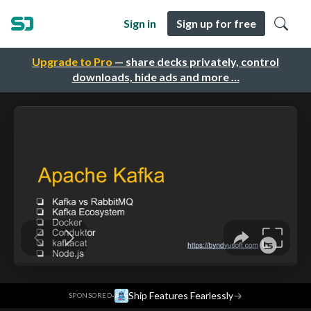
Sign in
Sign up for free
Upgrade to Pro
— share decks privately, control
downloads, hide ads and more …
·
Ship Features Fearlessly
→
SPONSORED