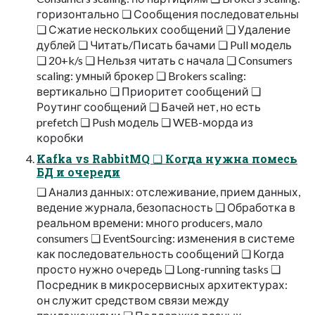
горизонтально ❏ Сообщения последовательны
❏ Сжатие нескольких сообщений ❏ Удаление
дублей ❏ Читать/Писать бачами ❏ Pull модель
❏ 20+k/s ❏ Нельзя читать с начала ❏ Consumers
scaling: умный брокер ❏ Brokers scaling:
вертикально ❏ Приоритет сообщений ❏
Роутинг сообщений ❏ Бачей нет, но есть
prefetch ❏ Push модель ❏ WEB-морда из
коробки
Kafka vs RabbitMQ ❏ Когда нужна помесь
БД и очереди
❏ Анализ данных: отслеживание, прием данных,
ведение журнала, безопасность ❏ Обработка в
реальном времени: много producers, мало
consumers ❏ EventSourcing: изменения в системе
как последовательность сообщений ❏ Когда
просто нужно очередь ❏ Long-running tasks ❏
Посредник в микросервисных архитектурах:
он служит средством связи между