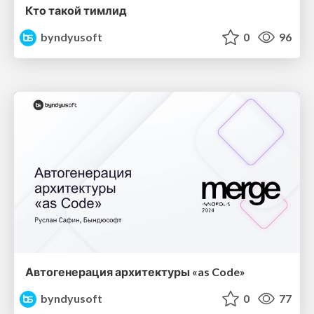
Кто такой тимлид
byndyusoft
0
96
Автогенерация архитектуры «as Code»
byndyusoft
0
77