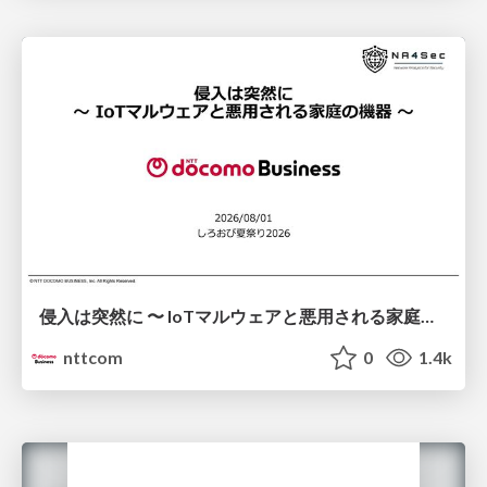
侵入は突然に 〜 IoTマルウェアと悪用される家庭の機器 ～ / When Intrusion Strikes: IoT Malware and the Abuse of Home Devices
nttcom
0
1.4k