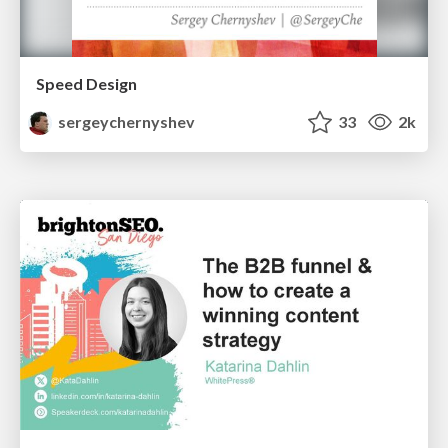
Speed Design
sergeychernyshev
33
2k