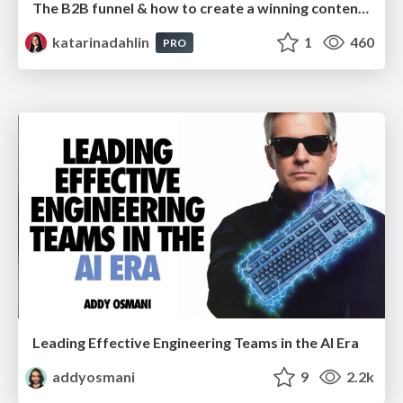
The B2B funnel & how to create a winning content strategy
katarinadahlin
1
460
PRO
Leading Effective Engineering Teams in the AI Era
addyosmani
9
2.2k