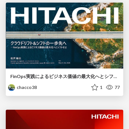
FinOps実践によるビジネス価値の最大化へとシフトせよ #NikkeiMesse
chacco38
1
77