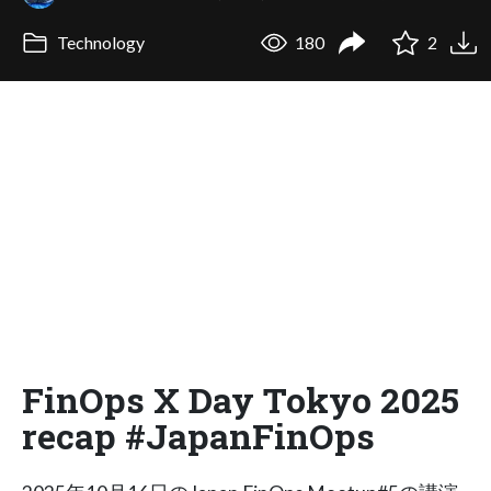
Technology
180
2
FinOps X Day Tokyo 2025
recap #JapanFinOps