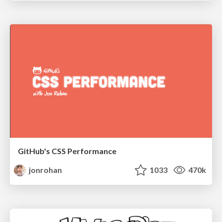
GitHub's CSS Performance
jonrohan
1033
470k