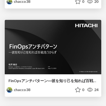
chacco38
0
20
FinOpsアンチパターン―彼を知り己を知れば百戦危うからず
chacco38
0
24