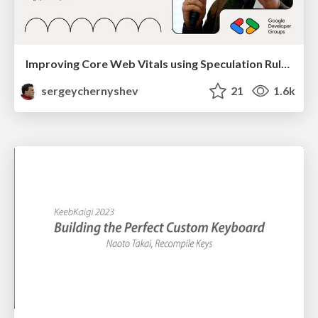
Improving Core Web Vitals using Speculation Rules API
sergeychernyshev
21
1.6k