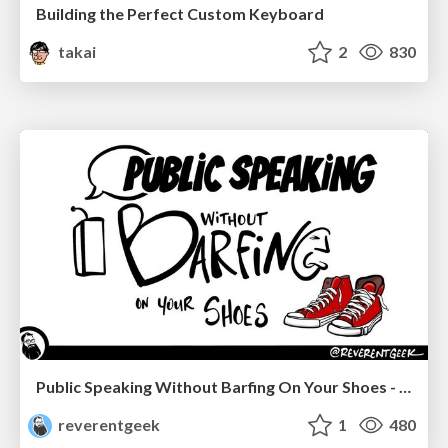
Building the Perfect Custom Keyboard
takai
2
830
Public Speaking Without Barfing On Your Shoes - THAT 2023
reverentgeek
1
480