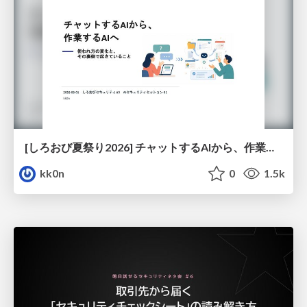
[しろおび夏祭り2026] チャットするAIから、作業するAIへ - 使われ方の変化と、その裏側で起きていること
kk0n
0
1.5k