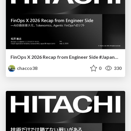
FinOps X 2026 Recap from Engineer Side #JapanFinOps
chacco38
0
330