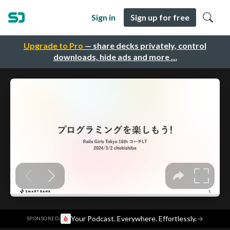
Sign in
Sign up for free
Upgrade to Pro
— share decks privately, control
downloads, hide ads and more …
·
Your Podcast. Everywhere. Effortlessly.
→
SPONSORED