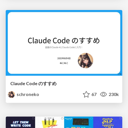
Claude Code のすすめ
schroneko
67
230k