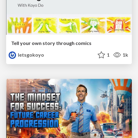
Tell your own story through comics
letsgokoyo
1
1k