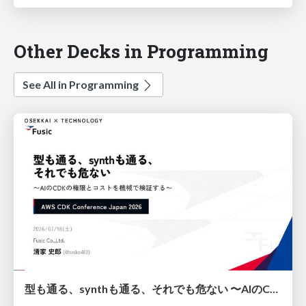
Other Decks in Programming
See All in Programming
型も通る、synthも通る、それでも危ない 〜AIのCDKの権限とコストを機械で検証する〜 / It Passes Type Checks, It Passes Synth Checks, but It’s Still Risky — Automatically Verifying Permissions and Costs in AI’s CDK —