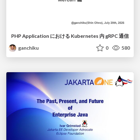
PHP Application における Kubernetes 内 gRPC 通信
ganchiku
0
580