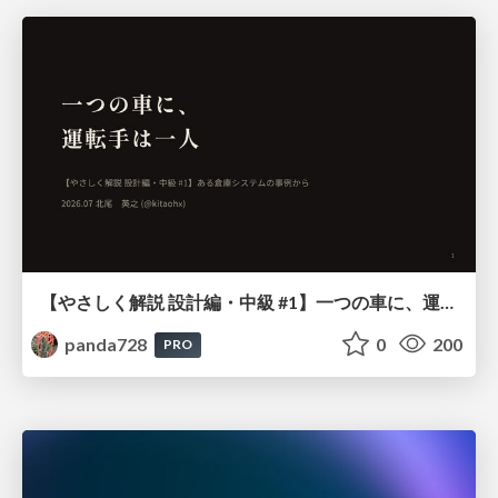
【やさしく解説 設計編・中級 #1】一つの車に、運転手は一人 ～ある倉庫システムの事例から～
panda728
0
200
PRO