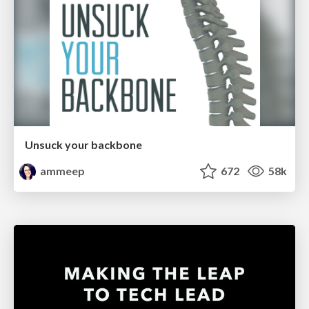
Unsuck your backbone
ammeep
672
58k