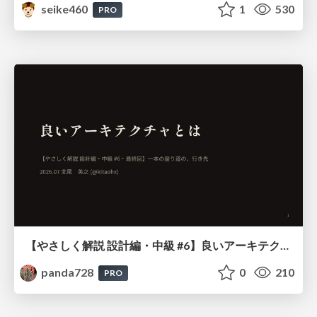
seike460
1
530
PRO
【やさしく解説 設計編・中級 #6】良いアーキテクチャとは ～ 一本の登り道の、行き先 ～
panda728
0
210
PRO