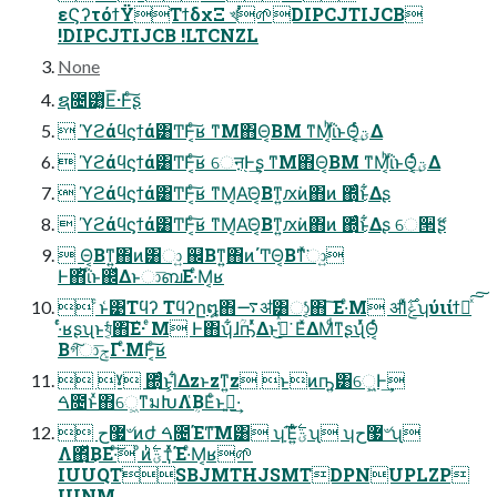
εϚʔτόϯΫΤϯδχΞ খࣳ🌱DIPCJTIJCB
!DIPCJTIJCB !LTCNZL
None
ຊ೔͸͓͔ͭΕ͞·Ͱͨ͠ʂ
 ϓϩάϥϛϯά͸Ͳ͏Ͱ͔ͨ͠ʁ ͳΜ΋Θ͔ΒΜ ͳΜ͔ͪΐͬͱΘ͔ͬͨؾ͕͢Δ
 ϓϩάϥϛϯά͸Ͳ͏Ͱ͔ͨ͠ʁ େऩ֭Ͱ͢ʂ ͳΜ΋Θ͔ΒΜ ͳΜ͔ͪΐͬͱΘ͔ͬͨؾ͕͢Δ
 ϓϩάϥϛϯά͸Ͳ͏Ͱ͔ͨ͠ʁ ͳΜ͔Α͘Θ͔Βͳ͍ԕ͘ͷ΋ͷ ΍ͬͨ͜ͱ͋Δʂ
 ϓϩάϥϛϯά͸Ͳ͏Ͱ͔ͨ͠ʁ ͳΜ͔Α͘Θ͔Βͳ͍ԕ͘ͷ΋ͷ ΍ͬͨ͜ͱ͋Δʂ େ੒ޭʂ
 Θ͔Βͳ͍΋ͷ͸ා͍ ஌Βͳ͍΋ͷ΄ͲΘ͔Βͳͯ͘ා͍
Ͱ΋ͪΐͬͱ஌ͬͯΔͱා͞ബΕ·ͤΜ͔ʁ
 ͨͱ͑͹Τϥʔ Τϥʔը໘΋࠷ॳ͸ා͔͔ͬͨ΋ ͠Ε·ͤΜ ॳΊͯݟͨ࣌ʮύιίϯյͯ͠͠
·ͬͨʁʂʯͱয͔ͬͨ΋͠Ε· ͤΜ Ͱ΋ʮ͋ɺؒҧͬͯΔͱ͜ڭ͑ͯ ͘ΕͯΔΜͩͳʂʯͬͯΘ͔ͬͨ
Βগ͠ා͞ݮΓ·ͤΜͰ͔ͨ͠ʁ
 ˠ ΍ͬͨ͜ͱ͕l͋Δzͱzͳ͍z ͱͷҧ͍͸େ͖͍Ͱ͢
ࠓ೔ͱͯ΋େ͖ͳมԽΛܴ͑ΒΕͨͱࢥ͍·͢
 ޷ح৺ͷժ ࠓ೔Έͳ͞Μ͸ ʮָ͠Έ͍ͨؾ࣋ͪʯ ʮ޷ح৺ʯ
Λ΋ͬͯ͜ΒΕ·ͨ͠ ͦͷؾ࣋ͪҭͯͯΈ·ͤΜ͔ʁ🌱
IUUQTSBJMTHJSMTDPNUPLZP
IUNM