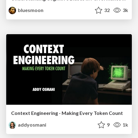
bluesmoon
32
3k
Context Engineering - Making Every Token Count
addyosmani
9
1k