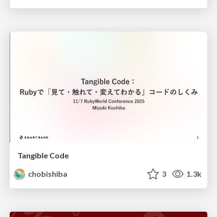
Tangible Code
chobishiba
3
1.3k