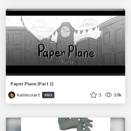
Paper Plane (Part 1)
katiecoart
1
10k
PRO