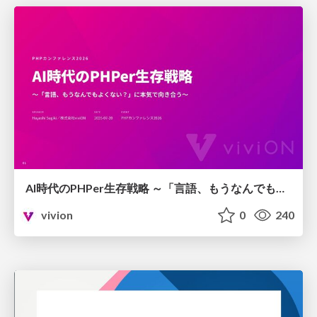
AI時代のPHPer生存戦略 ～「言語、もうなんでもよくない？」に本気で向き合う～
vivion
0
240