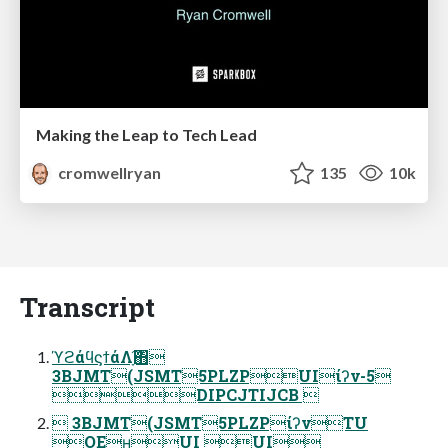
Making the Leap to Tech Lead
cromwellryan
135
10k
Transcript
ϓϩάϥϛϯάΛָ͠΋͏
3BJMT(JSMT5PLZPUIίʔν-5
DIPCJTIJCB 
 3BJMT(JSMT5PLZPίʔνTU
OEʜUI UI