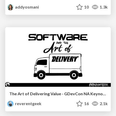
addyosmani
10
1.3k
The Art of Delivering Value - GDevCon NA Keynote
reverentgeek
16
2.1k