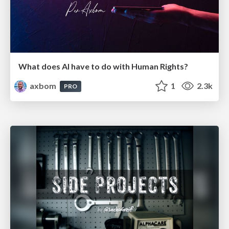
What does AI have to do with Human Rights?
axbom
1
2.3k
PRO