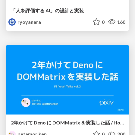
「人を評価する AI」の 設計と実装
ryoyanara
0
160
2年かけて Deno に DOMMatrix を実装した話 / How I implemented DOMMatrix in Deno over two years
petamoriken
0
200