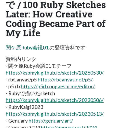
で / 100 Ruby Sketches
Later: How Creative
Coding Became Part of
My Life
関ケ原Ruby会議01
の登壇資料です
資料内リンク
- 関ケ原Ruby会議01モチーフ
https://ksbmyk.github.io/sketch/20260530/
- rbCanvas/p5
https://rbcanvas.net/p5/
- p5.rb
https://p5rb.ongaeshi.me/editor/
- Rubyで描いたsketch
https://ksbmyk.github.io/sketch/20230506/
- RubyKaigi 2023
https://ksbmyk.github.io/sketch/20230513/
- Genuary
https://genuary.art/
- Genuary 2024
https://genuary.art/2024