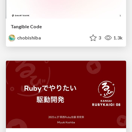
Tangible Code
chobishiba
3
1.3k