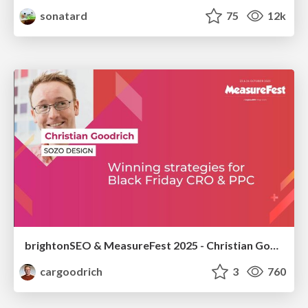
sonatard
75
12k
brightonSEO & MeasureFest 2025 - Christian Goodrich - Winning strategies for Black Friday CRO & PPC
cargoodrich
3
760