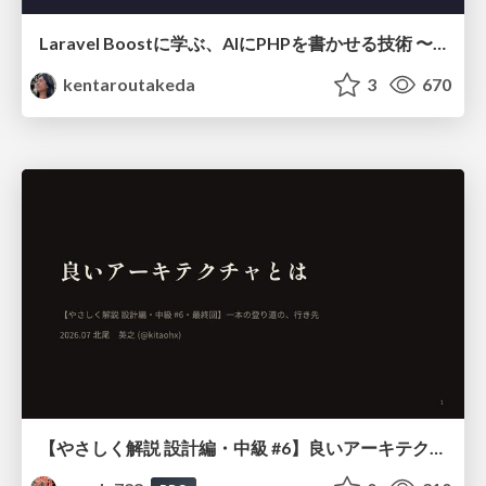
Laravel Boostに学ぶ、AIにPHPを書かせる技術 〜OSSの実装から蒸留するエージェント制御の王道〜
kentaroutakeda
3
670
【やさしく解説 設計編・中級 #6】良いアーキテクチャとは ～ 一本の登り道の、行き先 ～