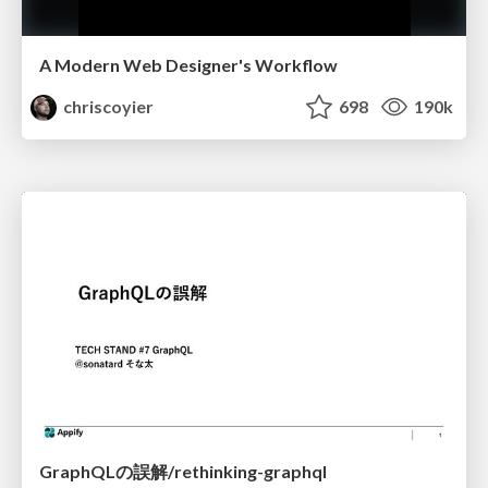
A Modern Web Designer's Workflow
chriscoyier
698
190k
GraphQLの誤解/rethinking-graphql