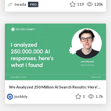
twada
119
120k
PRO
We Analyzed 250 Million AI Search Results: Here's What I Found
joshbly
1
1.7k