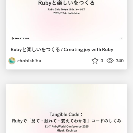
Rubyと楽しいをつくる / Creating joy with Ruby
chobishiba
0
340