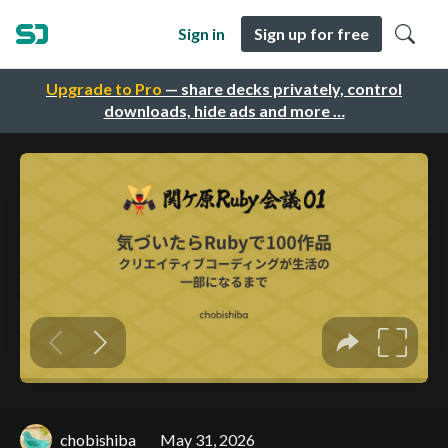
Sign in
Sign up for free
Upgrade to Pro
— share decks privately, control
downloads, hide ads and more …
chobishiba
May 31, 2026