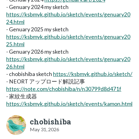
- Genuary 2024 my sketch
https://ksbmyk.github.io/sketch/events/genuary20
24.html
- Genuary 2025 my sketch
https://ksbmyk.github.io/sketch/events/genuary20
25.html
- Genuary 2026 my sketch
https://ksbmyk.github.io/sketch/events/genuary20
26.html
- chobishiba sketch
https://ksbmyk.github.io/sketch/
- NEORT アップロード解説記事
https://note.com/chobishiba/n/n30799d8d471f
- 家紋生成器
https://ksbmyk.github.io/sketch/events/kamon.html
chobishiba
May 31, 2026