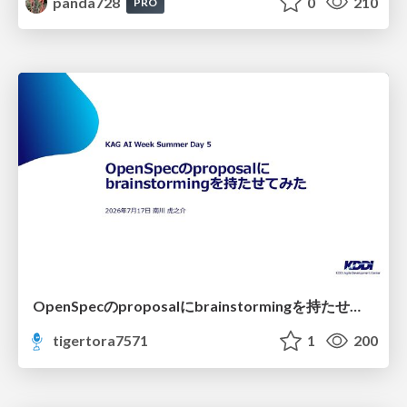
panda728
0
210
PRO
OpenSpecのproposalにbrainstormingを持たせてみた
tigertora7571
1
200