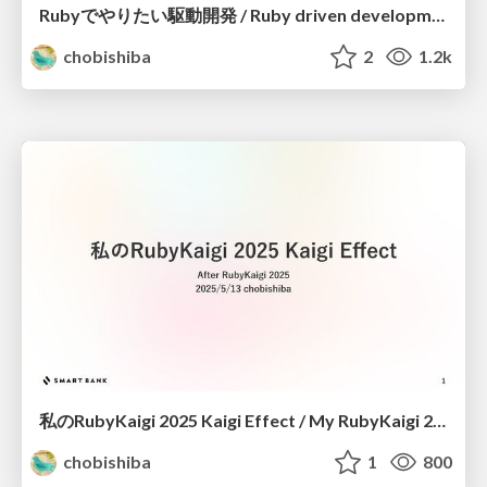
Rubyでやりたい駆動開発 / Ruby driven development
chobishiba
2
1.2k
私のRubyKaigi 2025 Kaigi Effect / My RubyKaigi 2025 Kaigi Effect
chobishiba
1
800