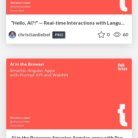
“Hello, AI?!” — Real-time Interactions with Language Models, Local and Offline-Capable
christianliebel
0
60
PRO
AI in the Browser: Smarter Angular apps with Prompt API and WebNN