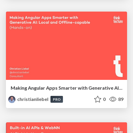
Making Angular Apps Smarter with Generative AI: Local and Offline-capable (Hands-on)
christianliebel
0
89
PRO