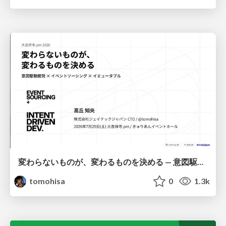
変わらないものが、変わるものを決める — 意図駆動開発 × イベントソーシング × イミュータブル | What Doesn't Change Decides What Can — IDD × Event Sourcing × Immutability
tomohisa
0
1.3k