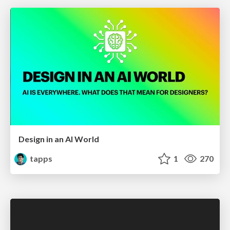
Design in an AI World
tapps
1
270