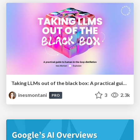
Taking LLMs out of the black box: A practical guide to human-in-the-loop distillation
inesmontani
3
2.3k
PRO