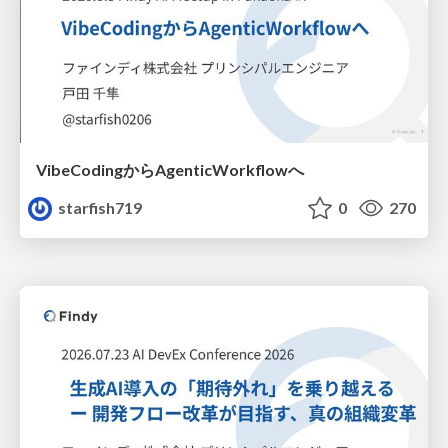
VibeCodingからAgenticWorkflowへ
starfish719
0
270