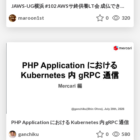
JAWS-UG横浜 #102 AWSサ終供養LT会 成仏できない AWS サービスたち 〜本日、三体供養します〜
maroon1st
0
320
PHP Application における Kubernetes 内 gRPC 通信
ganchiku
0
580