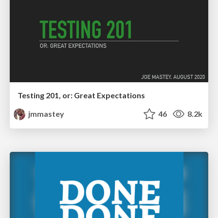
Testing 201, or: Great Expectations
jmmastey
46
8.2k