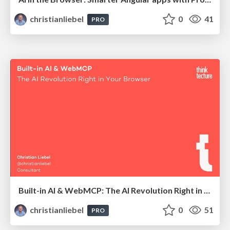
christianliebel
0
41
PRO
Built-in AI & WebMCP: The AI Revolution Right in Your Browser
christianliebel
0
51
PRO