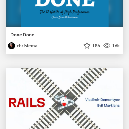
Done Done
chrislema
186
16k