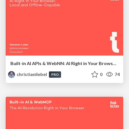
Built-in AI APIs & WebNN: AI Right in Your Browser, Local and Offline-Capable
christianliebel
0
74
PRO