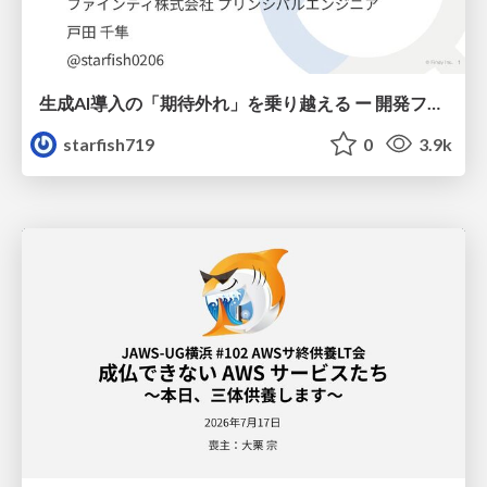
生成AI導入の「期待外れ」を乗り越える ー 開発フロー改革が目指す、真の組織変革
starfish719
0
3.9k