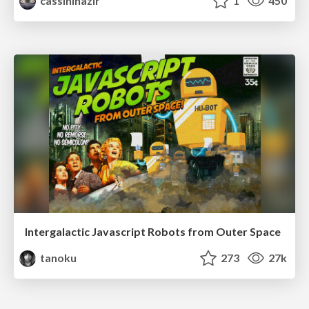
cassininazir
1
450
Intergalactic Javascript Robots from Outer Space
tanoku
273
27k