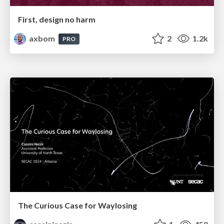
First, design no harm
axbom
2
1.2k
PRO
The Curious Case for Waylosing