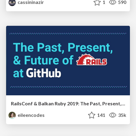
cassininazir
1
590
RailsConf & Balkan Ruby 2019: The Past, Present, and Future of Rails at GitHub
eileencodes
141
35k