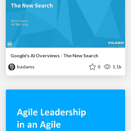
Google's AI Overviews - The New Search
badams
0
1.1k