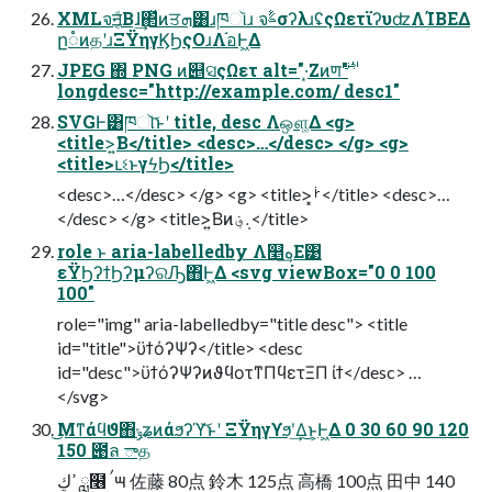
XMLจॻ͔ͩΒɺ͢΂ͯͷਤܗ͸ɹཁૉɹ จࣈσʔλɹʢςΩετϊʔυʣΛؚΊΒΕΔ
ը૾ͷதʹɹΞΫηγϏϦςΟɹΛ֬อͰ͖Δ
JPEG ΍ PNG ͷ୅ସςΩετ alt="·͙Ζͷण࢘"
longdesc="http://example.com/ desc1"
SVGͰ͸ཁૉ͝ͱʹ title, desc Λஔ͚Δ <g>
<title>͍͘Β</title> <desc>…</desc> </g> <g>
<title>ւଽͱγϟϦ</title>
<desc>…</desc> </g> <g> <title>͓ࡼ</title> <desc>…
</desc> </g> <title>͍͘Βͷ܉؋</title>
role ͱ aria-labelledby Λ௥ه͢Ε͹
εΫϦʔϯϦʔμʔରԠ΋Ͱ͖Δ <svg viewBox="0 0 100
100"
role="img" aria-labelledby="title desc"> <title
id="title">ϋϯόʔΨʔ</title> <desc
id="desc">ϋϯόʔΨʔͷϑϥοτͳΠϥετΞΠ ίϯ</desc> …
</svg>
͜Μͳάϥϑ΋ݸʑͷάϧʔϓ͝ͱʹ ΞΫηγϒϧʹ͢Δ͜ͱ͕Ͱ͖Δ 0 30 60 90 120
150 ౉ล ాத
ߴڮ ླ໦ ࠤ౻ 佐藤 80点 鈴⽊ 125点 ⾼橋 100点 ⽥中 140