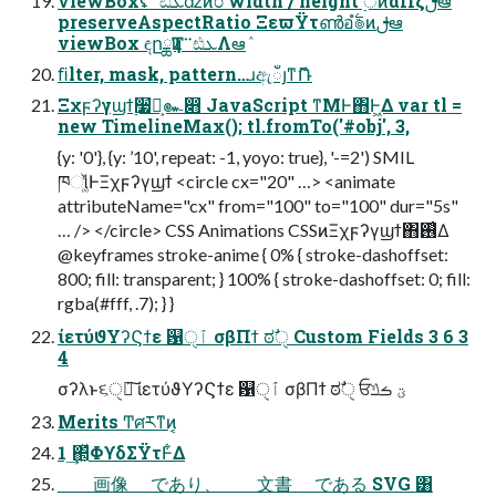
viewBoxʢ࠲ඪܥʣͷ֓೦ width / height ࣮ੇͷαΠζࢦఆ
preserveAspectRatio ΞεϖΫτൺอ࣋ํ๏ͷࢦఆ
viewBox ඳըྖҬͷ࠲ඪܥΛఆٛ
ﬁlter, mask, pattern…ɹඇഁյͳޮՌ
Ξχϝʔγϣϯ࣮૷ํ๏͕๛෋ JavaScript ͳΜͰ΋Ͱ͖Δ var tl =
new TimelineMax(); tl.fromTo('#obj', 3,
{y: '0'}, {y: ’10', repeat: -1, yoyo: true}, '-=2') SMIL
ཁૉ͚ͩͰΞχϝʔγϣϯ <circle cx="20" …> <animate
attributeName="cx" from="100" to="100" dur="5s"
… /> </circle> CSS Animations CSSͷΞχϝʔγϣϯ΋࢖͑Δ
@keyframes stroke-anime { 0% { stroke-dashoffset:
800; fill: transparent; } 100% { stroke-dashoffset: 0; fill:
rgba(#fff, .7); } }
ίετύϑΥʔϚϯε ଱ٱੑ σβΠϯ ಠࣗੑ Custom Fields 3 6 3
4
σʔλͱ૬ੑྑ͠ ίετύϑΥʔϚϯε ଱ٱੑ σβΠϯ ಠࣗੑ ਓؾ ࡏݿ
Merits Ͳ͏ศརͳͷ͔
1 ͢΂͕ͯΦϒδΣΫτͰ͋Δ
画像 であり、 ⽂書 である SVG ͸