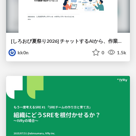
[しろおび夏祭り2026] チャットするAIから、作業するAIへ - 使われ方の変化と、その裏側で起きていること
kk0n
0
1.5k