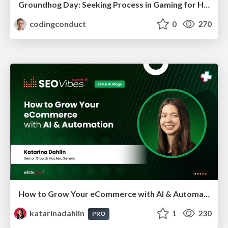
Groundhog Day: Seeking Process in Gaming for Health
codingconduct
0
270
How to Grow Your eCommerce with AI & Automation
katarinadahlin
1
230
PRO