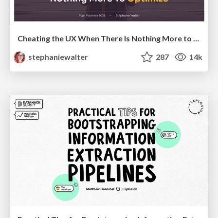
Cheating the UX When There Is Nothing More to Optimize - PixelPioneers
stephaniewalter
287
14k