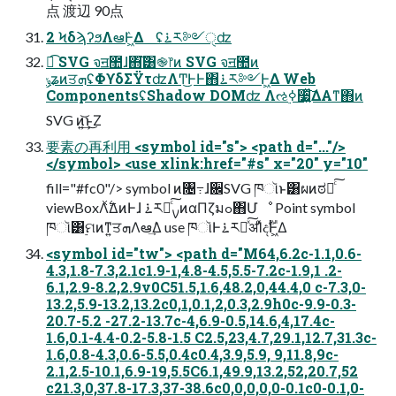
点 渡辺 90点
2 ϞδϡʔϧΛఆٛͰ͖Δ ʢ࠶ར༻ੑʣ
ಉ͡ SVG จॻ಺ɺ΋͘͠͸֎෦ͷ SVG จॻ಺ͷ
ݸʑͷਤܗʢΦϒδΣΫτʣΛͲ͜ͰͰ΋࠶ར༻Ͱ͖Δ Web
ComponentsʢShadow DOMʣ Λઌߦ࣮૷͍ͯ͠ΔΑ͏ͳ΋ͷ
SVG ͷ͍͢͝ͱ͜Ζ
要素の再利⽤ <symbol id="s"> <path d="..."/>
</symbol> <use xlink:href="#s" x="20" y="10"
fill="#fc0"/> symbol ͷ৔߹ɺ਌SVG ཁૉͱ͸ผͷಠཱͨ͠
viewBoxΛ࣋ͯΔͷͰɺ ࠶ར༻ͨ͠ࡍͷαΠζมߋ΋Մೳ Point symbol
ཁૉ͸࣮ମͷͳ͍ਤܗΛఆٛ͢Δ use ཁૉͰ࠶ར༻ͯ͠ॳΊͯදࣔͰ͖Δ
<symbol id="tw"> <path d="M64,6.2c-1.1,0.6-
4.3,1.8-7.3,2.1c1.9-1,4.8-4.5,5.5-7.2c-1.9,1 .2-
6.1,2.9-8.2,2.9v0C51.5,1.6,48.2,0,44.4,0 c-7.3,0-
13.2,5.9-13.2,13.2c0,1,0.1,2,0.3,2.9h0c-9.9-0.3-
20.7-5.2 -27.2-13.7c-4,6.9-0.5,14.6,4,17.4c-
1.6,0.1-4.4-0.2-5.8-1.5 C2.5,23,4.7,29.1,12.7,31.3c-
1.6,0.8-4.3,0.6-5.5,0.4c0.4,3.9,5.9, 9,11.8,9c-
2.1,2.5-10.1,6.9-19,5.5C6.1,49.9,13.2,52,20.7,52
c21.3,0,37.8-17.3,37-38.6c0,0,0,0,0-0.1c0-0.1,0-