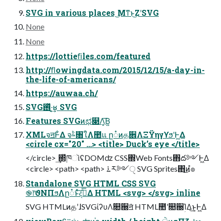
SVG in various places ͜Μͳͱ͜ΖʹSVG
None
None
https://lottieﬁles.com/featured
http://ﬂowingdata.com/2015/12/15/a-day-in-
the-life-of-americans/
https://auwaa.ch/
SVG࢖ͬͯ·͔͢ʁ SVG
Features SVGͷಛ௃Λ͓͞Β͍
XMLจॻͰ͋Δ จࣈ৘ใΛ಺แ ը૾ͷத਎ΛΞΫηγϒϧʹͰ͖Δ
<circle cx="20" …> <title> Duck’s eye </title>
</circle> ͢΂͕ͯཁૉʢDOMʣ CSS΍Web Fonts΋ద༻Ͱ͖Δ
<circle> <path> <path> ࠶ར༻ੑ SVG Sprites΋͜ͷํ๏
Standalone SVG HTML CSS SVG
֎෦ϑΝΠϧΛը૾ͱͯ͠දࣔͤ͞Δ HTML <svg> </svg> inline
SVG HTMLͷதʹɺSVGίʔυΛ௚઀ॻ͘ HTML಺ʹ௚઀ؚΊΔ͜ͱ͕Ͱ͖Δ