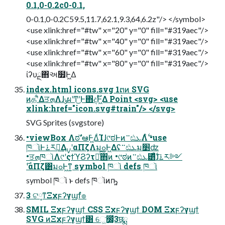
0.1,0-0.2c0-0.1,
0-0.1,0-0.2C59.5,11.7,62.1,9.3,64,6.2z"/> </symbol>
<use xlink:href="#tw" x="20" y="0" fill="#319aec"/>
<use xlink:href="#tw" x="40" y="0" fill="#319aec"/>
<use xlink:href="#tw" x="60" y="0" fill="#319aec"/>
<use xlink:href="#tw" x="80" y="0" fill="#319aec"/>
ίʔυྔ΋અ໿Ͱ͖Δ
index.html icons.svg 1ຕͷ SVG
ͷதʹ͋ΔਤܗΛɺݸผʹͲ͜ʹͰ΋දࣔͰ͖Δ Point <svg> <use
xlink:href="icon.svg#train"/> </svg>
SVG Sprites (svgstore)
•viewBox ΛಠࣗʹఆٛͰ͖ΔͨΊɺ୯ಠͰͷ࠲ඪܥΛ࣋ͭ •use
ཁૉͰ࠶ར༻͢ΔࡍʹαΠζΛมߋͰ͖Δʢ࠲ඪܥม׵ʣ
•ਤܗཁૉΛ୯ʹςϯϓϨʔτԽͨ͠΋ͷ •୯ಠͷ࠲ඪܥ͸࣋ͨͣɺ࠶ར༻
࣌ʹαΠζ͸มߋͰ͖ͳ͍ symbol ཁૉ defs ཁૉ
symbol ཁૉ ͱ defs ཁૉͷҧ͍
3 ଟ༷ͳΞχϝʔγϣϯํ๏
SMIL Ξχϝʔγϣϯ CSS Ξχϝʔγϣϯ DOM Ξχϝʔγϣϯ
SVG ͷΞχϝʔγϣϯ͸ େ͖͘෼͚ͯ3छྨ