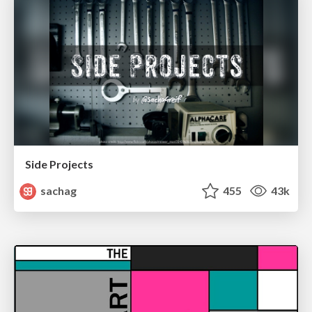
Side Projects
sachag
455
43k