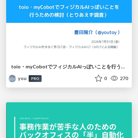
toio・myCobotでフィジカルAIっぽいことを行うための検討（とりあえず調査） / フィジカルAI LT（IoTLTによる開催）
you
0
270
PRO