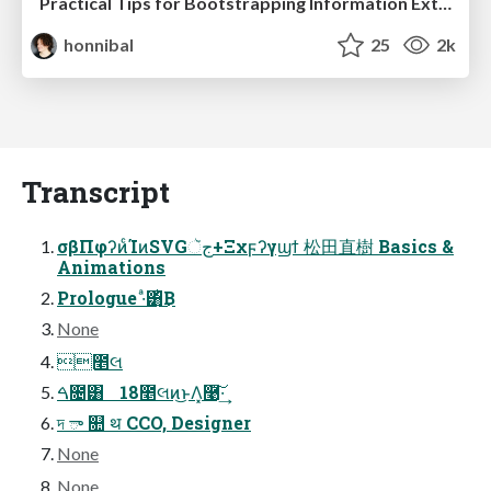
Practical Tips for Bootstrapping Information Extraction Pipelines
honnibal
25
2k
Transcript
σβΠφʔͷͨΊͷSVGجૅ+Ξχϝʔγϣϯ 松⽥直樹 Basics &
Animations
Prologue ·ͣ͸ͪ͜Β
None
೥લ
ࠓ೔͸ 18೥લͷ͜ͱΛ͓࿩͠·͢
দ ా ௚ थ CCO, Designer
None
None