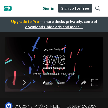
Sign in
Sign up for free
Upgrade to Pro
— share decks privately, control
downloads, hide ads and more …
クリエイティブハント山口
October 19, 2019