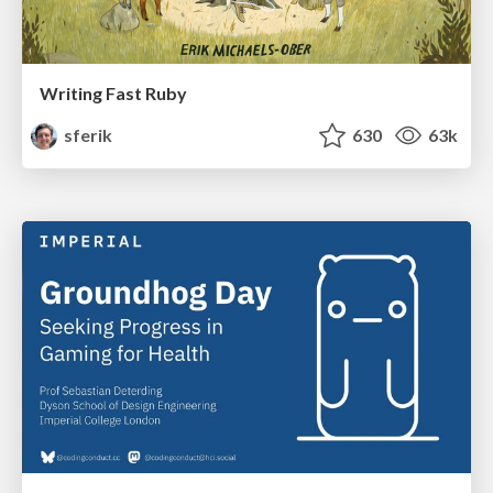
Writing Fast Ruby
sferik
630
63k