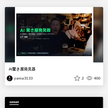
AI驚き屋発見器
yama3133
2
400