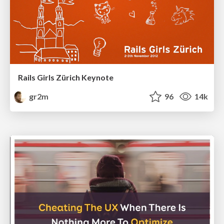
Rails Girls Zürich Keynote
gr2m
96
14k