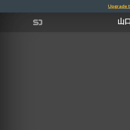
Upgrade t
山