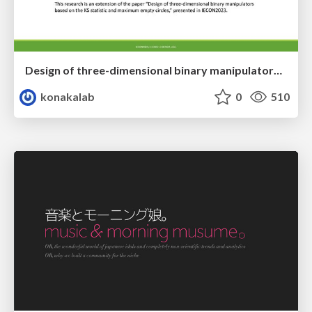
Design of three-dimensional binary manipulators for pick-and-place task avoiding obstacles (IECON2024)
konakalab
0
510