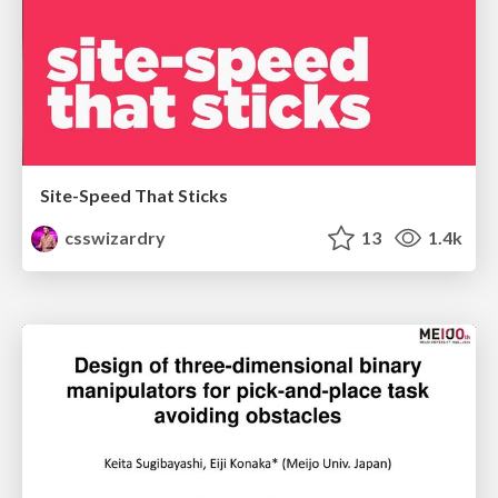
Site-Speed That Sticks
csswizardry
13
1.4k