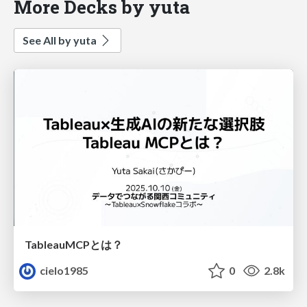
More Decks by yuta
See All by yuta
TableauMCPとは？
cielo1985
0
2.8k