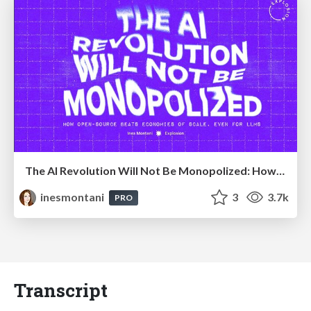
The AI Revolution Will Not Be Monopolized: How open-source beats economies of scale, even for LLMs
inesmontani
3
3.7k
PRO
Transcript