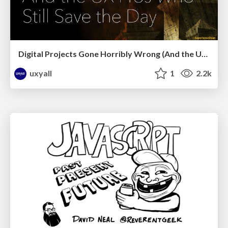
Digital Projects Gone Horribly Wrong (And the UX Pros Who Still Save the Day) - Dean Schuster
uxyall
1
2.2k