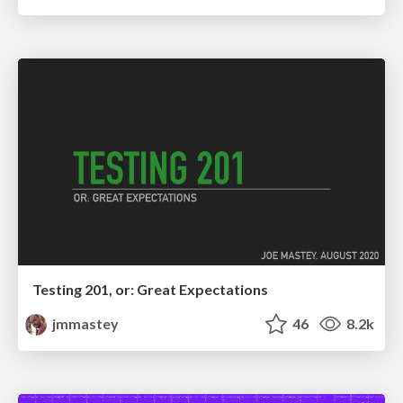
Testing 201, or: Great Expectations
jmmastey
46
8.2k