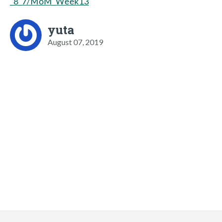
_8_7/MoM_Week13
yuta
August 07, 2019