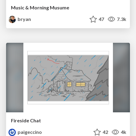
Music & Morning Musume
bryan
47
7.3k
Fireside Chat
paigeccino
42
4k