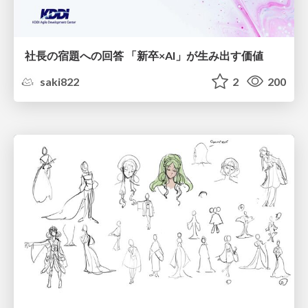
社長の宿題への回答 「新卒×AI」が生み出す価値
saki822
2
200