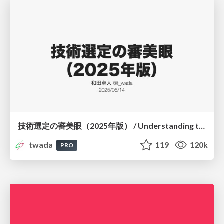
技術選定の審美眼（2025年版） / Understanding the Spiral of Technologies 2025 edition
twada
119
120k
PRO