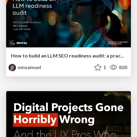
How to build an LLM SEO readiness audit: a practical framework
nmsamuel
1
820