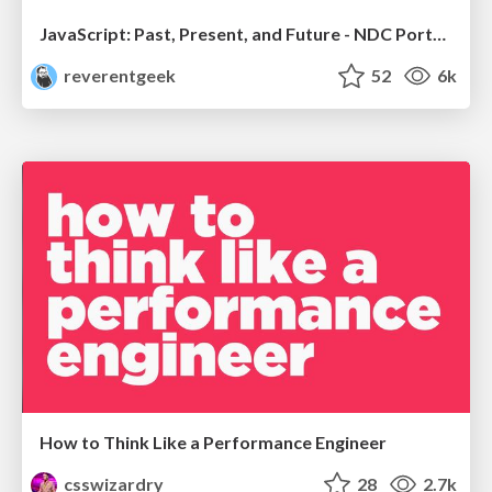
JavaScript: Past, Present, and Future - NDC Porto 2020
reverentgeek
52
6k
How to Think Like a Performance Engineer
csswizardry
28
2.7k