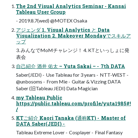
The 2nd Visual Analytics Seminar - Kansai
Tableau User Group
- 2019.8.7(wed) @MOTEX Osaka
アジェンダ 1. Visual Analytics と Data
Visualization 2. Makeover Mondayでスキルア
ップ
3. みんなでMoMチャレンジ！ 4. KTといっしょに発
表会
⾃⼰紹介 酒井 佑太 – Yuta Sakai – - 7th DATA
Saber(JEDI) - Use Tableau for 3 years - NTT-WEST -
@unbosoms - From Mie - Guitar & Vizzing DATA
Saber (旧Tableau JEDI) Data Magician
my Tableau Public
https://public.tableau.com/profile/yuta1985#!
/
KTご紹介 Kaori Tanaka (通称KT) - Master of
DATA Saber(JEDI) -
Tableau Extreme Lover - Cosplayer - Final Fantasy