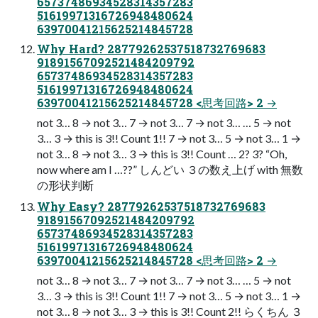
65737486934528314357283
51619971316726948480624
63970041215625214845728
Why Hard? 28779262537518732769683
91891567092521484209792
65737486934528314357283
51619971316726948480624
63970041215625214845728 <思考回路> 2 →
not 3… 8 → not 3… 7 → not 3… 7 → not 3… … 5 → not
3… 3 → this is 3!! Count 1!! 7 → not 3… 5 → not 3… 1 →
not 3… 8 → not 3… 3 → this is 3!! Count … 2? 3? “Oh,
now where am I …??” しんどい ３の数え上げ with 無数
の形状判断
Why Easy? 28779262537518732769683
91891567092521484209792
65737486934528314357283
51619971316726948480624
63970041215625214845728 <思考回路> 2 →
not 3… 8 → not 3… 7 → not 3… 7 → not 3… … 5 → not
3… 3 → this is 3!! Count 1!! 7 → not 3… 5 → not 3… 1 →
not 3… 8 → not 3… 3 → this is 3!! Count 2!! らくちん ３