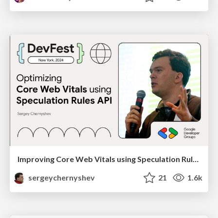
Improving Core Web Vitals using Speculation Rules API
sergeychernyshev
21
1.6k