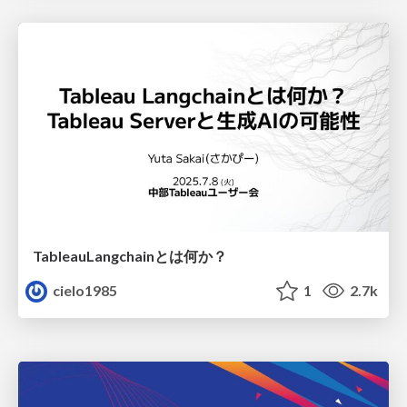
TableauLangchainとは何か？
cielo1985
1
2.7k