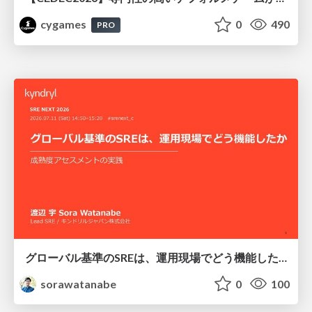
cygames
0
490
PRO
グローバル基準のSREは、運用現場でどう機能したか：成熟度アセスメントの実践 ／ SRE NEXT 2026
sorawatanabe
0
100