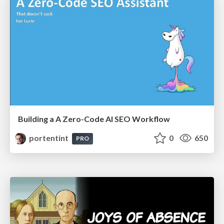
Building a A Zero-Code AI SEO Workflow
portentint
0
650
PRO