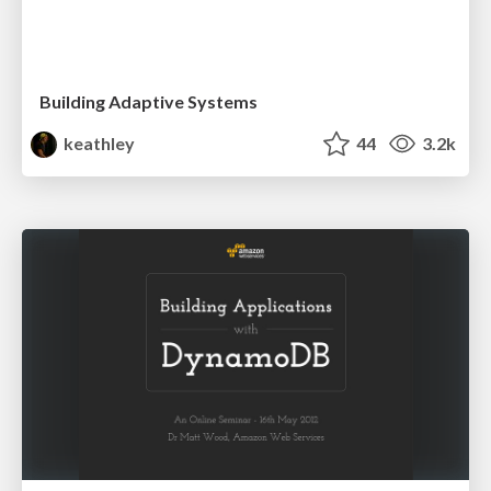
Building Adaptive Systems
keathley
44
3.2k