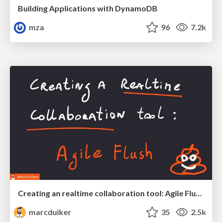
Building Applications with DynamoDB
mza
96
7.2k
Creating an realtime collaboration tool: Agile Flush - .NET Oxford
marcduiker
35
2.5k