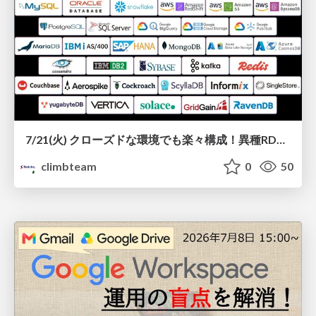
7/21(火) クローズドな環境でも楽々構成！異種RDBMS/NoSQLのリアルタイム連携『Gluesync』を徹底解説
climbteam
0
50