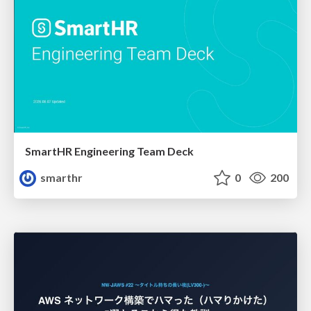
SmartHR Engineering Team Deck
smarthr
0
200