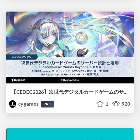
【CEDEC2026】次世代デジタルカードゲームのサーバー設計と運用 〜『Shadowverse: Worlds Beyond』の舞台裏～
cygames
1
920
PRO