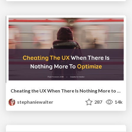
Cheating the UX When There Is Nothing More to Optimize - PixelPioneers
stephaniewalter
287
14k