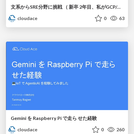
文系からSRE分野に挑戦 （ 新卒 2年目、私がGCP/AWSを学んで 得た気づき）
cloudace
0
63
Gemini を Raspberry Pi で走ら せた経験
cloudace
0
260