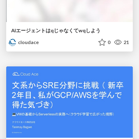
AIエージェントはqじゃなくてwqしよう
cloudace
0
21