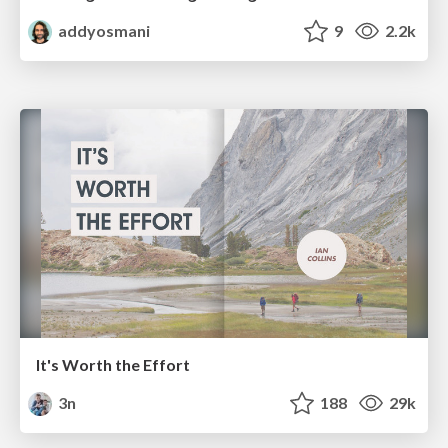
addyosmani
9
2.2k
It's Worth the Effort
3n
188
29k