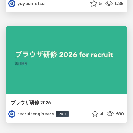
yuyaumetsu
5
1.3k
ブラウザ研修 2026
recruitengineers
4
680
PRO