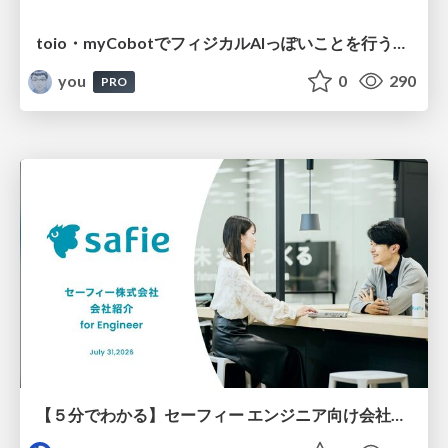
toio・myCobotでフィジカルAIっぽいことを行うための検討（とりあえず調査） / フィジカルAI LT（IoTLTによる開催）
you
0
290
PRO
【５分でわかる】セーフィー エンジニア向け会社紹介