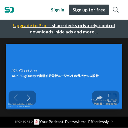
Sign in
Sign up for free
Upgrade to Pro
— share decks privately, control
downloads, hide ads and more …
·
Your Podcast. Everywhere. Effortlessly.
→
SPONSORED