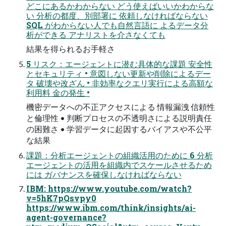
どこにあるかわからない どう使えばいいかわからな
い 分析の都度、別部署に 依頼しなければならない
SQL がわからない人でも自然言語に よるデータ分
析ができる アナリストを介さなくても
結果を得られるお手軽さ
5 リスク：エージェントに潜む具体的な課題 安全性
とセキュリティ • 意図しない更新や削除によるデー
タ 破壊や改ざん • 非効率なクエリ実行による高額な
利用料 金の発生 •
機密データへの不正アクセスによる 情報漏洩 信頼性
と倫理性 • 判断プロセスの不透明さによる説明責任
の困難さ • 学習データに起因するバイアスや不公平
な結果
課題：分析エージェントの組織活用のために 6 分析
エージェントの活用を組織内でスケールさせるため
には ガバナンスを確保しなければならない
IBM: https://www.youtube.com/watch?
v=5hK7pQsvpy0
https://www.ibm.com/think/insights/ai-
agent-governance?