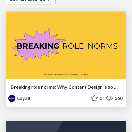
Breaking role norms: Why Content Design is so much more than writing copy - Taylor Woolridge
uxyall
0
360