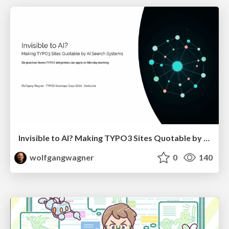
Invisible to AI? Making TYPO3 Sites Quotable by AI Search Systems
wolfgangwagner
0
140