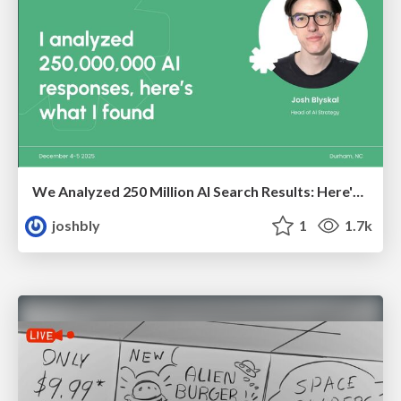
We Analyzed 250 Million AI Search Results: Here's What I Found
joshbly
1
1.7k