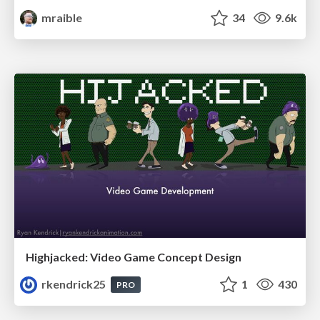
mraible
34
9.6k
Highjacked: Video Game Concept Design
rkendrick25
1
430
PRO