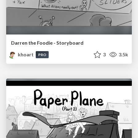
Darren the Foodie - Storyboard
khoart
3
3.5k
PRO