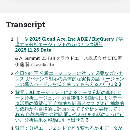
Transcript
｜ © 2025 Cloud Ace, Inc ADK / BigQueryで実
現する分析エージェントのガバナンス設計
2025.11.26 Data
& AI Summit ‘25 Fall クラウドエース株式会社 CTO室
伊藤 翼 / Tasuku Ito
今日の内容 分析エージェントに対して必要なガバナ
ンス ガバナンス対応の具体的な実装の話 エージェン
トの導入ハードルを低く感じてもらえると◯ 1 2 3
背景：AI エージェントによるデータ分析の進化 デ
ータ分析エージェントの自律性と対話性によりデー
タ活用の障壁低下 自律的な計画とタスク遂行 抽象的
な依頼から自律的に計画を立てて分析を実行してく
れる 自然言語での対話 問い合わせを会話のように行
い、分析結果を容易に引き出せる 3
背景：分析エージェントでどう変わるか 4 データが