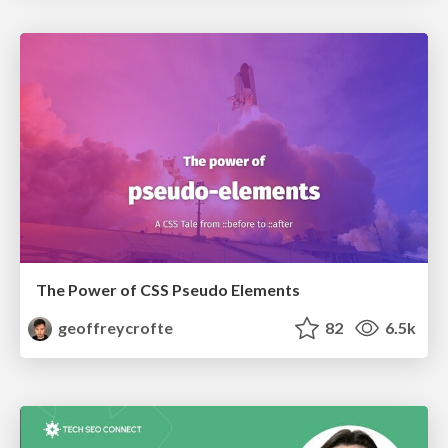
The Power of CSS Pseudo Elements
geoffreycrofte
82
6.5k