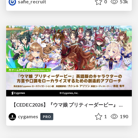
safie_recruit
0
53k
【CEDEC2026】『ウマ娘 プリティーダービー』 英語版のキャラクターの方言や口調をローカライズするための創造的アプローチ
cygames
1
190
PRO