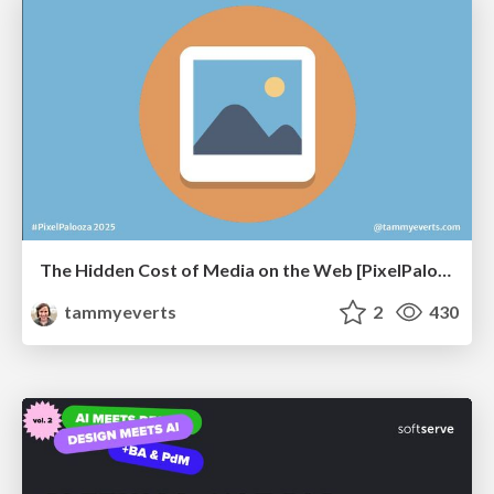
The Hidden Cost of Media on the Web [PixelPalooza 2025]
tammyeverts
2
430