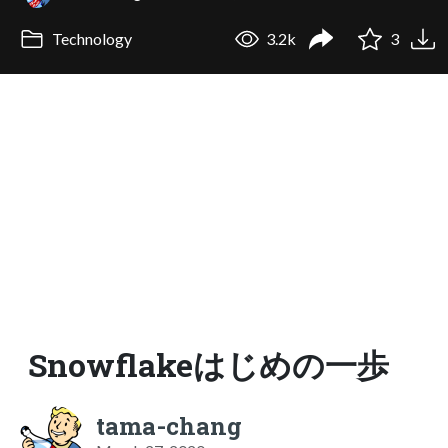
Technology
3.2k
3
Snowflakeはじめの一歩
tama-chang