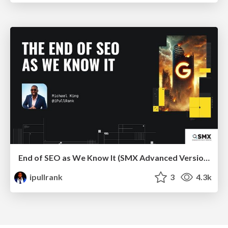
End of SEO as We Know It (SMX Advanced Version)
ipullrank
3
4.3k