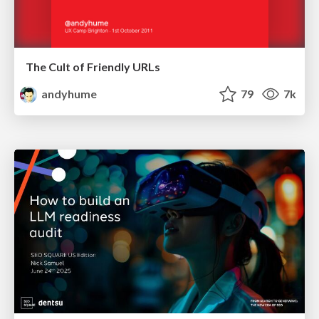
The Cult of Friendly URLs
andyhume
79
7k