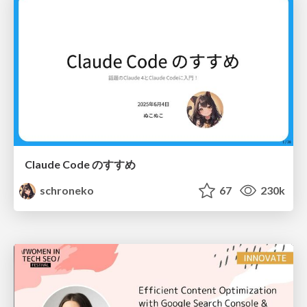
Claude Code のすすめ
schroneko
67
230k