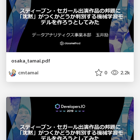
osaka_tamai.pdf
cmtamai
0
2.2k