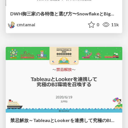
DWH御三家の各特徴と選び方〜SnowflakeとBigQueryとRedshiftと〜
cmtamai
0
11k
禁忌解放～TableauとLookerを連携して究極のBI環境を召喚する