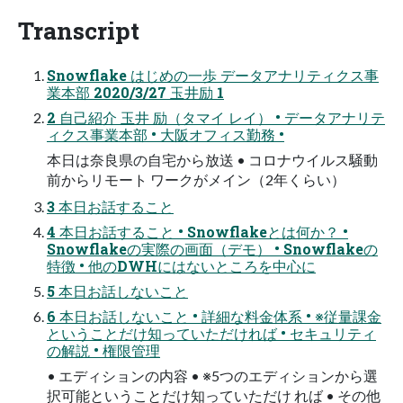
Transcript
Snowflake はじめの一歩 データアナリティクス事
業本部 2020/3/27 玉井励 1
2 自己紹介 玉井 励（タマイ レイ） • データアナリテ
ィクス事業本部 • 大阪オフィス勤務 •
本日は奈良県の自宅から放送 • コロナウイルス騒動
前からリモート ワークがメイン（2年くらい）
3 本日お話すること
4 本日お話すること • Snowflakeとは何か？ •
Snowflakeの実際の画面（デモ） • Snowflakeの
特徴 • 他のDWHにはないところを中心に
5 本日お話しないこと
6 本日お話しないこと • 詳細な料金体系 • ※従量課金
ということだけ知っていただければ • セキュリティ
の解説 • 権限管理
• エディションの内容 • ※5つのエディションから選
択可能ということだけ知っていただけ れば • その他