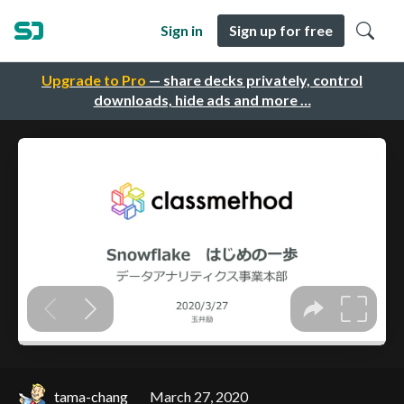
Sign in
Sign up for free
Upgrade to Pro
— share decks privately, control
downloads, hide ads and more …
tama-chang
March 27, 2020