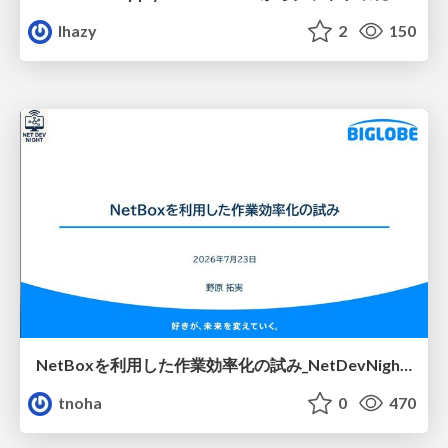
lhazy
2
150
NetBoxを利用した作業効率化の試み_NetDevNight4
tnoha
0
470