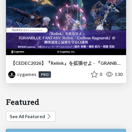
【CEDEC2026】『Relink』を拡張せよ - 『GRANBLUE FANTASY: Relink - Endless Ragnarok』の開発速度と品質を守るCI運用
cygames
0
130
PRO
Featured
See All Featured