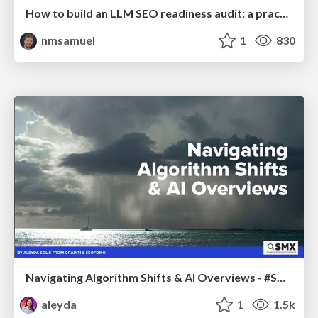
How to build an LLM SEO readiness audit: a practical framework
nmsamuel
1
830
Navigating Algorithm Shifts & AI Overviews - #SMXNext
aleyda
1
1.5k