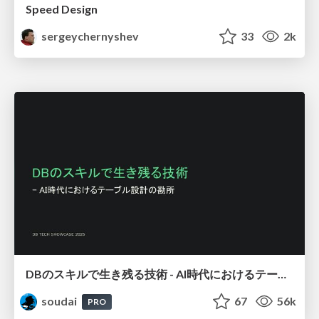
Speed Design
sergeychernyshev
33
2k
DBのスキルで生き残る技術 - AI時代におけるテーブル設計の勘所
soudai
67
56k
PRO