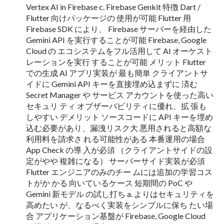
Vertex AI in Firebase c. Firebase Genkit 特徴 Dart /
Flutter 向けパッケージの 使用が可能 Flutter 用
Firebase SDK により、 Firebase サーバーを経由した
Gemini API を実行することが可能 Firebase, Google
Cloud の エコシステムをフル活用して AI オーケスト
レーションを実行 することが可能 メリット Flutter
での生成 AI アプリ実装が 最も簡単 クライアントサ
イドに Gemini API キーを直接埋め込まずに 済む
Secret Manager や サービス アカウントを使った高い
セキュリ ティ オブザーバビリティに優れ、拡 張も
しやすい デメリット ソースコードに API キーを埋め
込む必要があり、漏洩リスク大 悪用されると高額な
利用料を請求さ れる可能性がある 本番運用の場合
App Check の導 入が必須 （クライアントサイドの設
定がやや 複雑になる） サーバーサイド実装が必須
Flutter エンジニアのみのチー ムには追加の学習コス
トがか かる 向いているケース 短期間の PoC や
Gemini 新モデル の試し打ち a. よりはセキュリティを
高めたい が、なるべく実装をシンプルに保ち たい場
合 アプリケーション基盤が Firebase, Google Cloud