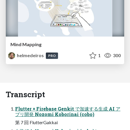
Mind Mapping
helmedeiros
1
300
PRO
Transcript
Flutter × Firebase Genkit で加速する生成 AI ア
プリ開発 Nozomi Koborinai (cobo)
第 7 回 FlutterGakkai