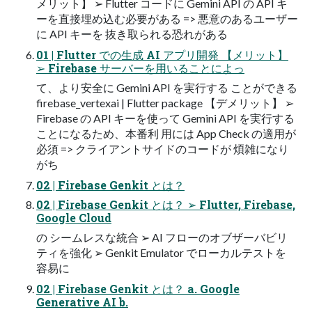
メリット】 ➢ Flutter コードに Gemini API の API キ
ーを直接埋め込む必要がある => 悪意のあるユーザー
に API キーを 抜き取られる恐れがある
01 | Flutter での生成 AI アプリ開発 【メリット】
➢ Firebase サーバーを用いることによっ
て、より安全に Gemini API を実行する ことができる
firebase_vertexai | Flutter package 【デメリット】 ➢
Firebase の API キーを使って Gemini API を実行する
ことになるため、本番利 用には App Check の適用が
必須 => クライアントサイドのコードが 煩雑になり
がち
02 | Firebase Genkit とは？
02 | Firebase Genkit とは？ ➢ Flutter, Firebase,
Google Cloud
の シームレスな統合 ➢ AI フローのオブザーバビリ
ティを強化 ➢ Genkit Emulator でローカルテストを
容易に
02 | Firebase Genkit とは？ a. Google
Generative AI b.