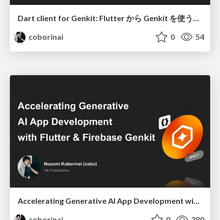
Dart client for Genkit: Flutter から Genkit を使うための公式クライアント開発
coborinai
0
54
Accelerating Generative AI App Development with Flutter & Firebase Genkit
coborinai
0
380