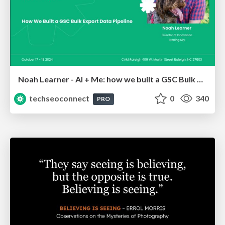
Noah Learner - AI + Me: how we built a GSC Bulk Export data pipeline
techseoconnect
0
340
PRO