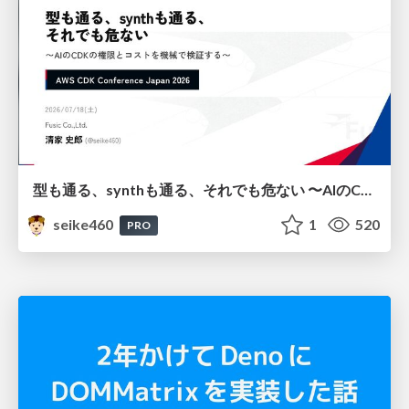
型も通る、synthも通る、それでも危ない 〜AIのCDKの権限とコストを機械で検証する〜 / It Passes Type Checks, It Passes Synth Checks, but It’s Still Risky — Automatically Verifying Permissions and Costs in AI’s CDK —
seike460
1
520
PRO