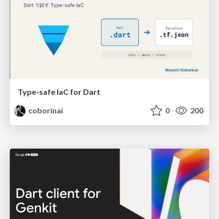
Type-safe IaC for Dart
coborinai
0
200