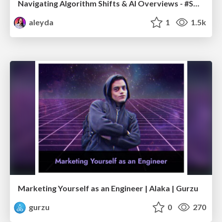
Navigating Algorithm Shifts & AI Overviews - #SMXNext
aleyda
1
1.5k
Marketing Yourself as an Engineer | Alaka | Gurzu
gurzu
0
270