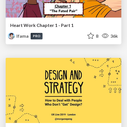
Heart Work Chapter 1 - Part 1
lfama
8
36k
PRO