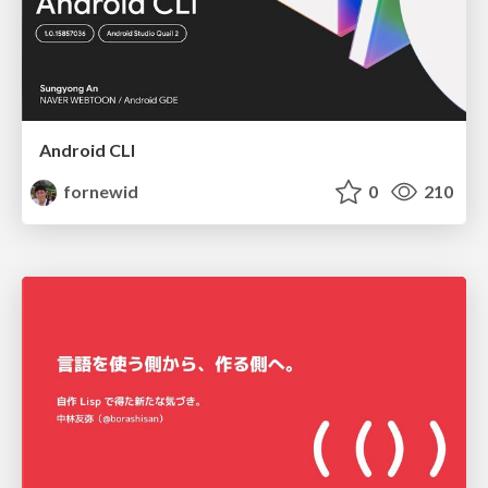
Android CLI
fornewid
0
210