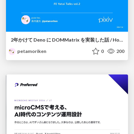
2年かけて Deno に DOMMatrix を実装した話 / How I implemented DOMMatrix in Deno over two years
petamoriken
0
200