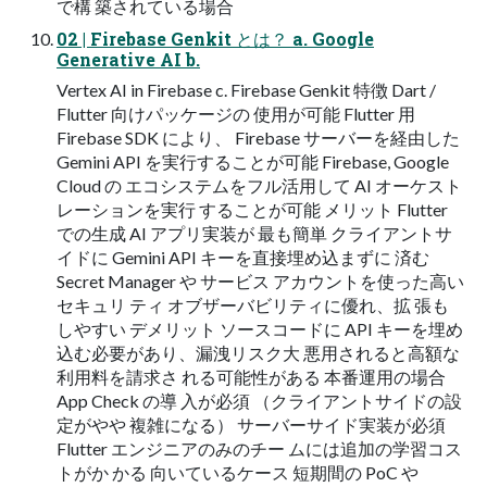
で構 築されている場合
02 | Firebase Genkit とは？ a. Google
Generative AI b.
Vertex AI in Firebase c. Firebase Genkit 特徴 Dart /
Flutter 向けパッケージの 使用が可能 Flutter 用
Firebase SDK により、 Firebase サーバーを経由した
Gemini API を実行することが可能 Firebase, Google
Cloud の エコシステムをフル活用して AI オーケスト
レーションを実行 することが可能 メリット Flutter
での生成 AI アプリ実装が 最も簡単 クライアントサ
イドに Gemini API キーを直接埋め込まずに 済む
Secret Manager や サービス アカウントを使った高い
セキュリ ティ オブザーバビリティに優れ、拡 張も
しやすい デメリット ソースコードに API キーを埋め
込む必要があり、漏洩リスク大 悪用されると高額な
利用料を請求さ れる可能性がある 本番運用の場合
App Check の導 入が必須 （クライアントサイドの設
定がやや 複雑になる） サーバーサイド実装が必須
Flutter エンジニアのみのチー ムには追加の学習コス
トがか かる 向いているケース 短期間の PoC や