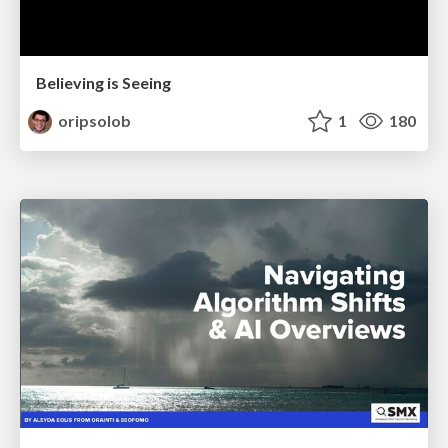
Believing is Seeing
oripsolob
1
180