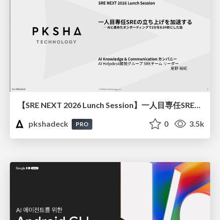
【SRE NEXT 2026 Lunch Session】一人目専任SREの立ち上げを加速する ― AIと進めたオンボーディングで2分を0.04秒にした話
pkshadeck
0
3.5k
PRO