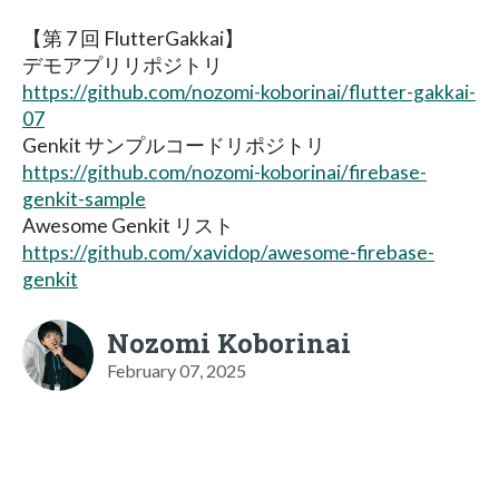
【第 7 回 FlutterGakkai】
デモアプリリポジトリ
https://github.com/nozomi-koborinai/flutter-gakkai-
07
Genkit サンプルコードリポジトリ
https://github.com/nozomi-koborinai/firebase-
genkit-sample
Awesome Genkit リスト
https://github.com/xavidop/awesome-firebase-
genkit
Nozomi Koborinai
February 07, 2025