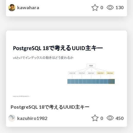
kawahara
0
130
PostgreSQL 18で考えるUUID主キー
kazuhiro1982
0
450