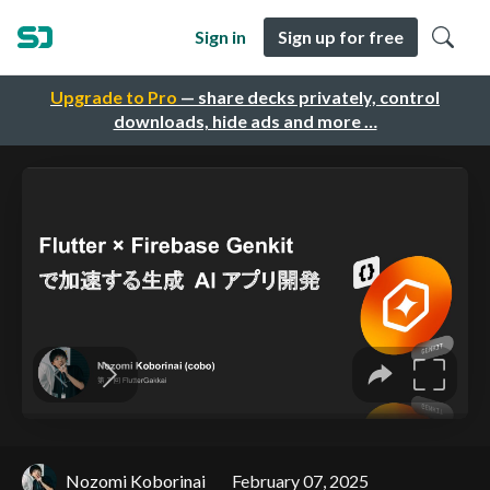
Sign in
Sign up for free
Upgrade to Pro
— share decks privately, control
downloads, hide ads and more …
Nozomi Koborinai
February 07, 2025