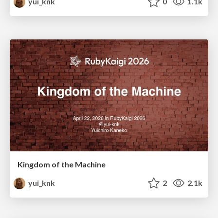
yui_knk
0
1.1k
Kingdom of the Machine
yui_knk
2
2.1k