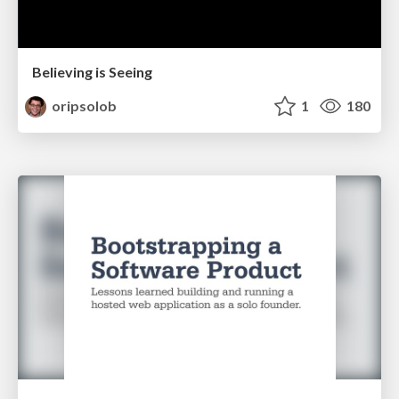
Believing is Seeing
oripsolob
1
180