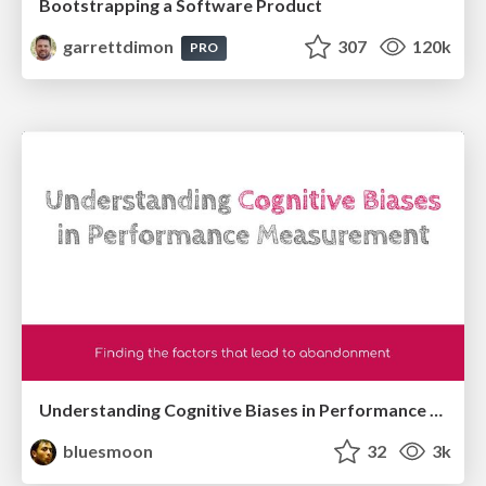
Bootstrapping a Software Product
garrettdimon
307
120k
PRO
Understanding Cognitive Biases in Performance Measurement
bluesmoon
32
3k