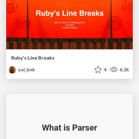
Ruby's Line Breaks
yui_knk
4
6.2k