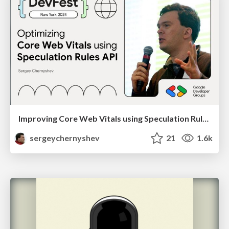
Improving Core Web Vitals using Speculation Rules API
sergeychernyshev
21
1.6k