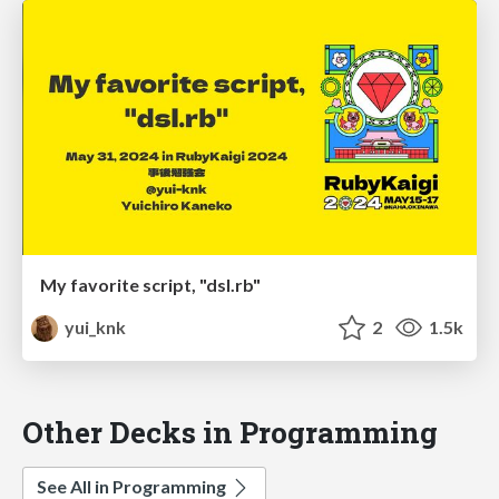
My favorite script, "dsl.rb"
yui_knk
2
1.5k
Other Decks in Programming
See All in Programming