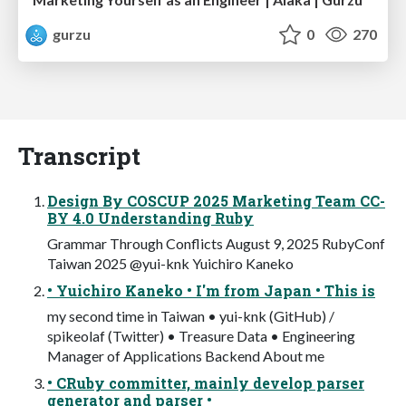
gurzu
0
270
Transcript
Design By COSCUP 2025 Marketing Team CC-
BY 4.0 Understanding Ruby
Grammar Through Conflicts August 9, 2025 RubyConf
Taiwan 2025 @yui-knk Yuichiro Kaneko
• Yuichiro Kaneko • I'm from Japan • This is
my second time in Taiwan • yui-knk (GitHub) /
spikeolaf (Twitter) • Treasure Data • Engineering
Manager of Applications Backend About me
• CRuby committer, mainly develop parser
generator and parser •