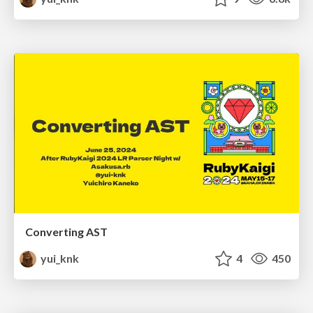
Converting AST
yui_knk
4
450