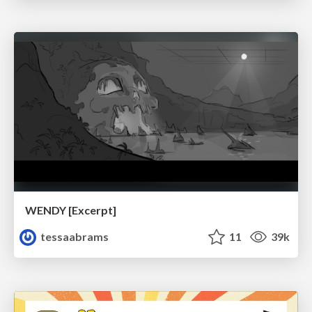
WENDY [Excerpt]
tessaabrams
11
39k