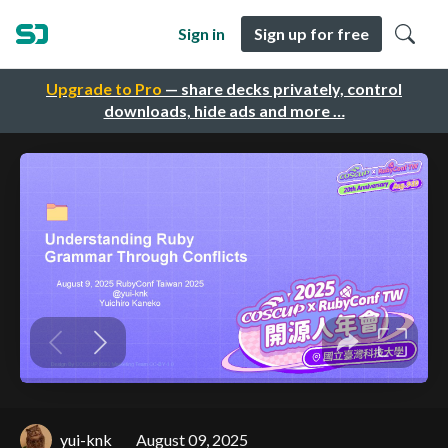
Sign in
Sign up for free
Upgrade to Pro
— share decks privately, control
downloads, hide ads and more …
yui-knk
August 09, 2025