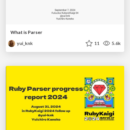
What is Parser
yui_knk
11
5.6k