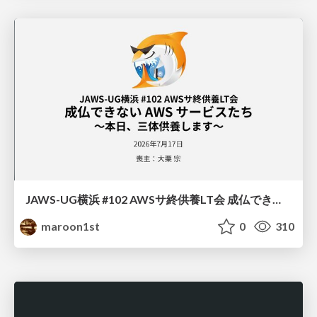
JAWS-UG横浜 #102 AWSサ終供養LT会 成仏できない AWS サービスたち 〜本日、三体供養します〜
maroon1st
0
310