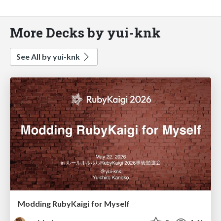
More Decks by yui-knk
See All by yui-knk
Modding RubyKaigi for Myself