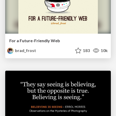
For a Future-Friendly Web
brad_frost
183
10k