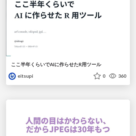
ここ半年くらいでAIに作らせたR用ツール
eitsupi
0
360