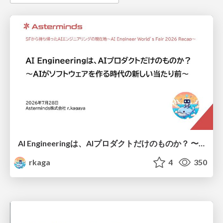
AI Engineeringは、AIプロダクトだけのものか？ 〜AIがソフトウェアを作る時代の新しい当たり前〜 / No AI in your product. AI Engineering in your development.
rkaga
4
350