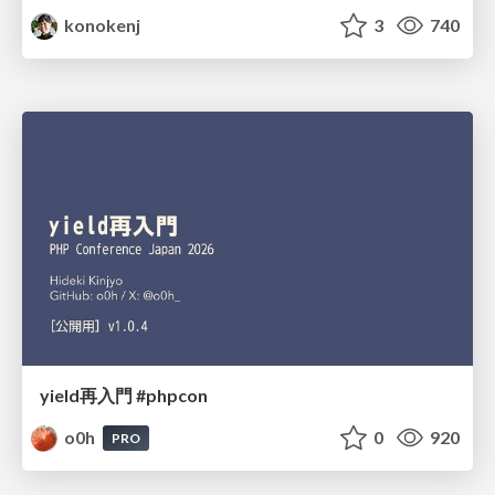
konokenj
3
740
yield再入門 #phpcon
o0h
0
920
PRO