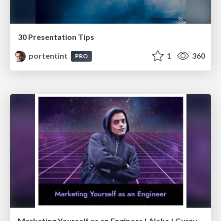
30 Presentation Tips
portentint
1
360
PRO
Marketing Yourself as an Engineer | Alaka | Gurzu