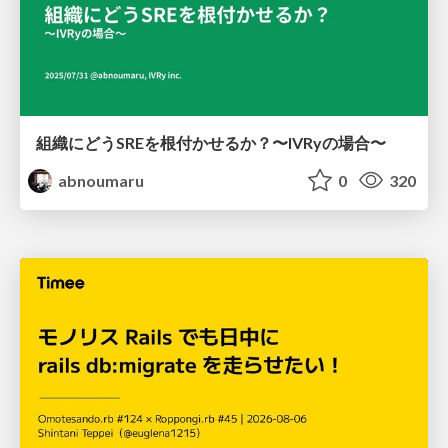
組織にどうSREを根付かせるか？〜IVRyの場合〜
abnoumaru
0
320