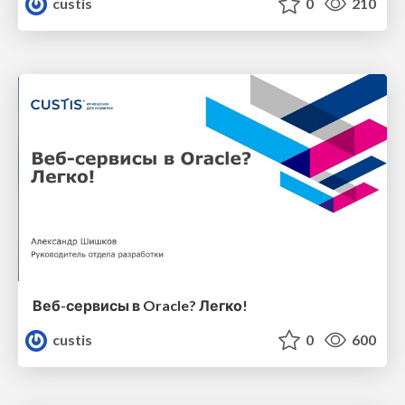
custis
0
210
Веб-сервисы в Oracle? Легко!
custis
0
600