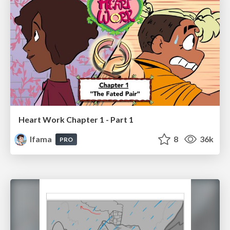
Heart Work Chapter 1 - Part 1
lfama
8
36k
PRO