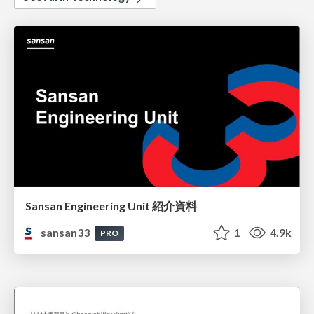
Sansan Engineering Unit 紹介資料
sansan33
1
4.9k
PRO