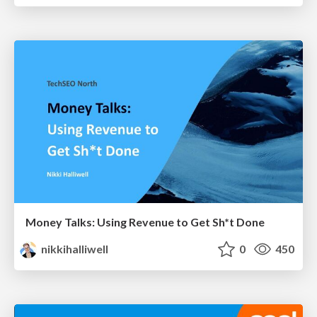
Money Talks: Using Revenue to Get Sh*t Done
nikkihalliwell
0
450