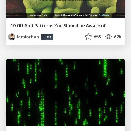
10 Git Anti Patterns You Should be Aware of
lemiorhan
659
62k
PRO