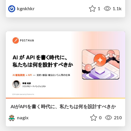
kgnkhkr
1
1.1k
AIがAPIを書く時代に、私たちは何を設計すべきか
nagix
0
210