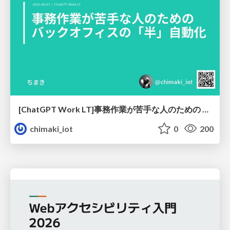
[ChatGPT Work LT]事務作業が苦手な人のための バックオフィスの「半」自動化
chimaki_iot
0
200