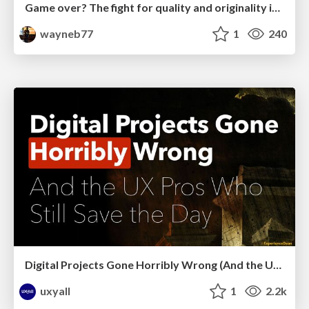
Game over? The fight for quality and originality in the time of robots
wayneb77
1
240
Digital Projects Gone Horribly Wrong (And the UX Pros Who Still Save the Day) - Dean Schuster
uxyall
1
2.2k