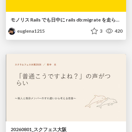
モノリス Rails でも日中に rails db:migrate を走らせたい！ / Daytime rails db:migrate on Monolithic Rails!
euglena1215
3
420
20260801_スクフェス大阪