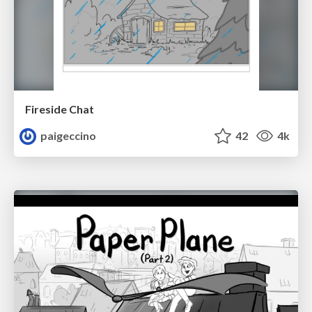
Fireside Chat
paigeccino
42
4k