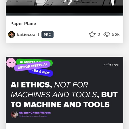
Paper Plane
katiecoart
2
52k
PRO