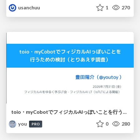
usanchuu
1
270
toio・myCobotでフィジカルAIっぽいことを行うための検討（とりあえず調査） / フィジカルAI LT（IoTLTによる開催）
you
0
280
PRO