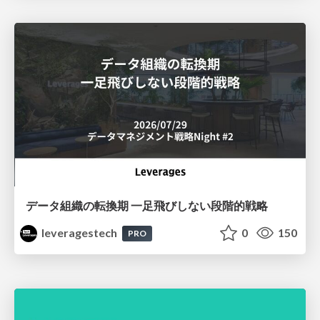
データ組織の転換期 一足飛びしない段階的戦略
leveragestech
0
150
PRO