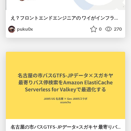
え？フロントエンドエンジニアの ワイがインフラも！？
puku0x
0
270
名古屋の市バスGTFS-JPデータ×スガキヤ 最寄りバス停検索をAmazon ElastiCache Serverless for Valkeyで最適化する