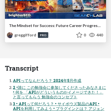
The Mindset for Success: Future Career Progression
greggifford
0
440
PRO
Transcript
APIってなんだろう？ 2024年5月作成
2 •誰に この勉強会に参加してくださったみなさまに
• 何を 「APIがどういうものかイメージできた！」
と言ってもらう 勉強会のコンセプト
3 • APIって何だろう？ • サイボウズ製品のAPI •
APIを利用してみよう • プラグインとは？ アジェン