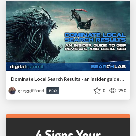
Dominate Local Search Results - an insider guide to GBP, reviews, and Local SEO
greggifford
0
250
PRO