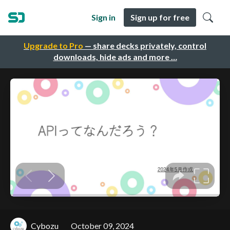
Sign in
Sign up for free
Upgrade to Pro
— share decks privately, control
downloads, hide ads and more …
Cybozu
October 09, 2024