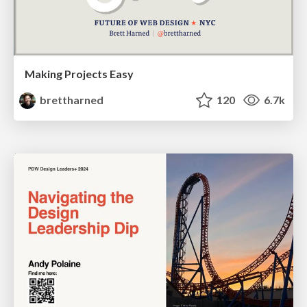
Making Projects Easy
brettharned
120
6.7k