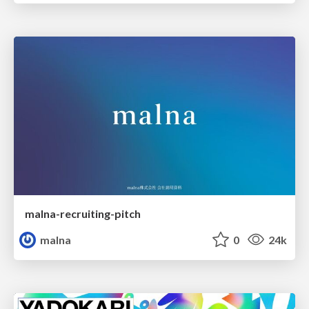
malna-recruiting-pitch
malna
0
24k