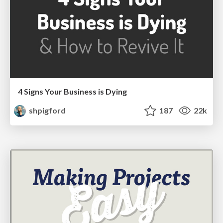
4 Signs Your Business is Dying
shpigford
187
22k