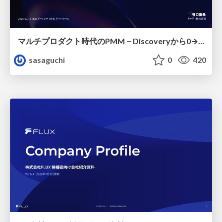
マルチプロダクト時代のPMM－Discoveryから0→1、Expansionまで フェーズで変わる期待役割とアサインの設計図
sasaguchi
0
420