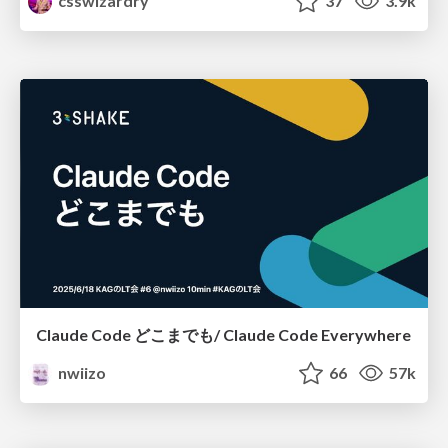
csswizardry
37
3.9k
Claude Code どこまでも/ Claude Code Everywhere
nwiizo
66
57k