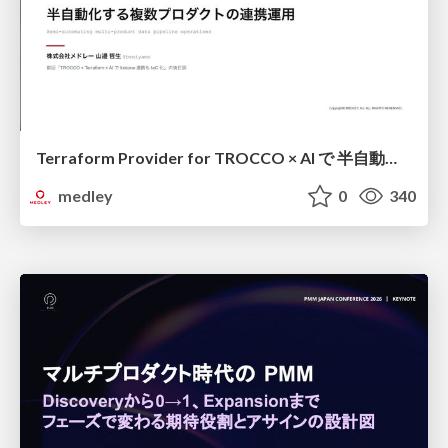
Terraform Provider for TROCCO × AI で 半自動化する複数プロダクトの連携運用 / Semi-Automating Multi-Product Data Integration Ops with the Terraform Provider for TROCCO × AI
medley
0
340