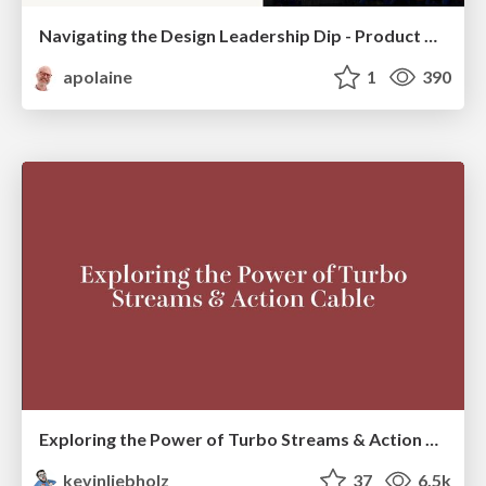
Navigating the Design Leadership Dip - Product Design Week Design Leaders+ Conference 2024
apolaine
1
390
Exploring the Power of Turbo Streams & Action Cable | RailsConf2023
kevinliebholz
37
6.5k