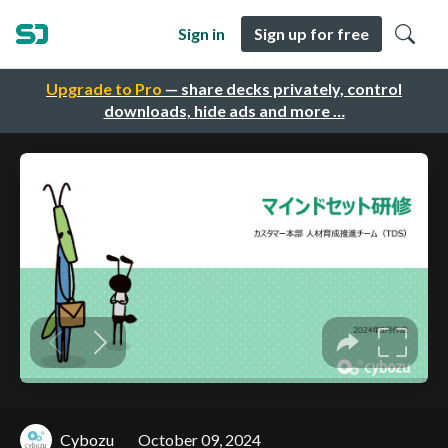
Sign in
Sign up for free
Upgrade to Pro
— share decks privately, control
downloads, hide ads and more …
Cybozu
October 09, 2024