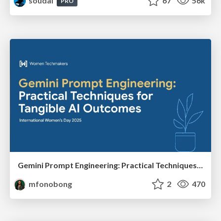
soudai
67
56k
PRO
Gemini Prompt Engineering: Practical Techniques for Tangible AI Outcomes
mfonobong
2
470