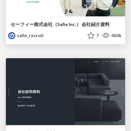
セーフィー株式会社（Safie Inc.） 会社紹介資料
safie_recruit
7
460k