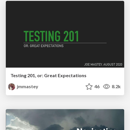
Testing 201, or: Great Expectations
jmmastey
46
8.2k