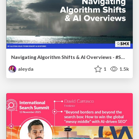
Navigating Algorithm Shifts & AI Overviews - #SMXNext
aleyda
1
1.5k