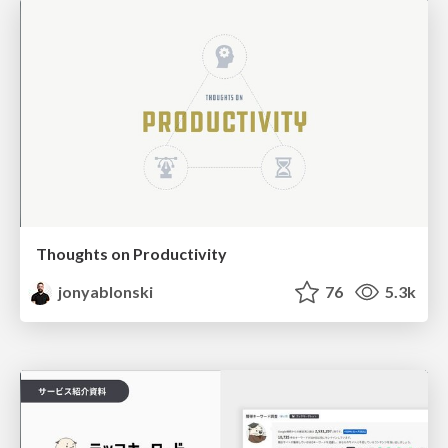
Thoughts on Productivity
jonyablonski
76
5.3k