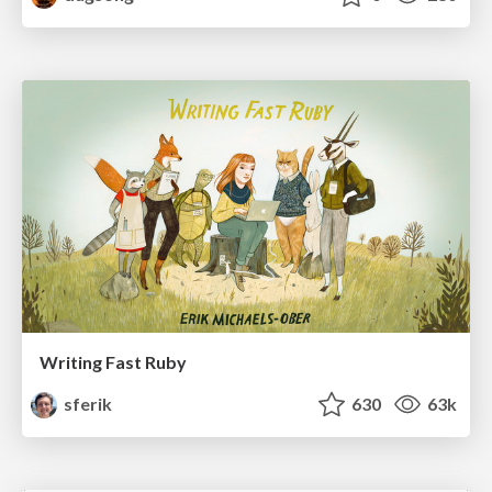
Writing Fast Ruby
sferik
630
63k