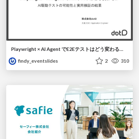
Playwright × AI Agent でE2Eテストはどう変わるか AI駆動テストの可能性と実用検証の結果 _0721
findy_eventslides
2
310