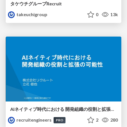
タケウチグループRecruit
takeuchigroup
0
13k
AIネイティブ時代における 開発組織の役割と拡張の可能性
recruitengineers
2
280
PRO