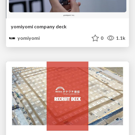
yomiyomi company deck
yomiyomi
0
1.1k