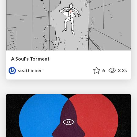
A Soul's Torment
seathinner
6
3.3k