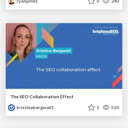
ryanjones
0
240
The SEO Collaboration Effect
kristinabergwall1
1
510