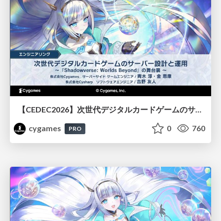
【CEDEC2026】次世代デジタルカードゲームのサーバー設計と運用 〜『Shadowverse: Worlds Beyond』の舞台裏～
cygames
0
760
PRO