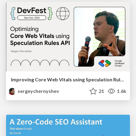
Improving Core Web Vitals using Speculation Rules API
sergeychernyshev
21
1.6k