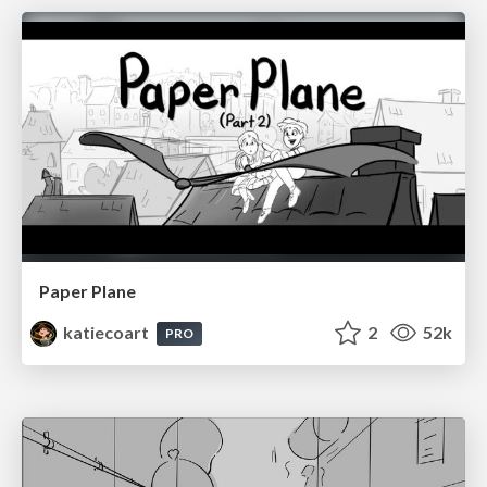
Paper Plane
katiecoart
2
52k
PRO