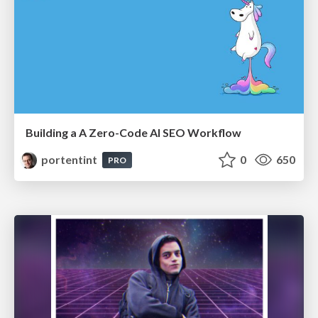
Building a A Zero-Code AI SEO Workflow
portentint
0
650
PRO