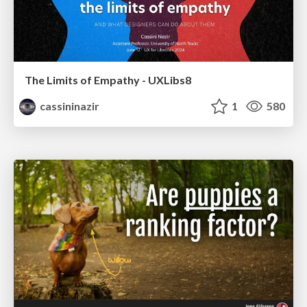
The Limits of Empathy - UXLibs8
cassininazir
1
580