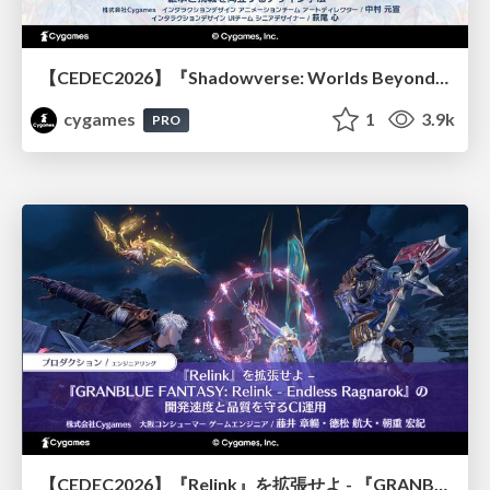
【CEDEC2026】『Shadowverse: Worlds Beyond』続編開発におけるUIデザイン・アニメーション演出の「超進化」 ～継承と挑戦を両立するデザイン手法～
cygames
1
3.9k
PRO
【CEDEC2026】『Relink』を拡張せよ - 『GRANBLUE FANTASY: Relink - Endless Ragnarok』の開発速度と品質を守るCI運用