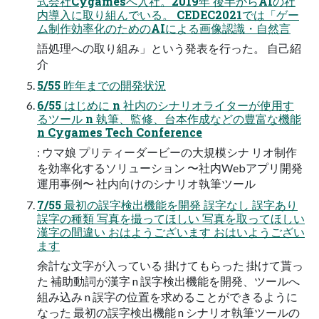
式会社Cygamesへ⼊社。2019年 後半からAIの社
内導⼊に取り組んでいる。 CEDEC2021では「ゲー
ム制作効率化のためのAIによる画像認識・⾃然⾔
語処理への取り組み」という発表を⾏った。 ⾃⼰紹
介
5/55 昨年までの開発状況
6/55 はじめに n 社内のシナリオライターが使⽤す
るツール n 執筆、監修、台本作成などの豊富な機能
n Cygames Tech Conference
: ウマ娘 プリティーダービーの⼤規模シナ リオ制作
を効率化するソリューション 〜社内Webアプリ開発
運⽤事例〜 社内向けのシナリオ執筆ツール
7/55 最初の誤字検出機能を開発 誤字なし 誤字あり
誤字の種類 写真を撮ってほしい 写真を取ってほしい
漢字の間違い おはようございます おはいようござい
ます
余計な⽂字が⼊っている 掛けてもらった 掛けて貰っ
た 補助動詞が漢字 n 誤字検出機能を開発、ツールへ
組み込み n 誤字の位置を求めることができるように
なった 最初の誤字検出機能 n シナリオ執筆ツールの