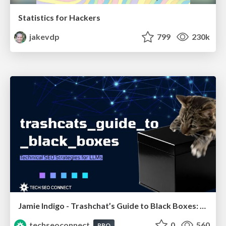
Statistics for Hackers
jakevdp
799
230k
Jamie Indigo - Trashchat’s Guide to Black Boxes: Technical SEO Tactics for LLMs
techseoconnect
0
560
PRO