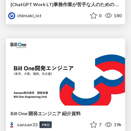
[ChatGPT Work LT]事務作業が苦手な人のための バックオフィスの「半」自動化
chimaki_iot
0
180
Bill One 開発エンジニア 紹介資料
sansan33
7
19k
PRO