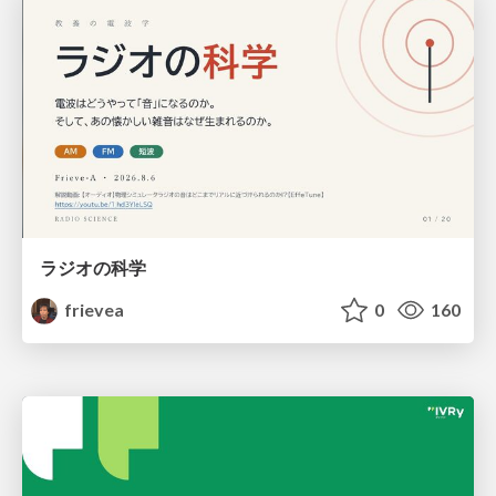
ラジオの科学
frievea
0
160