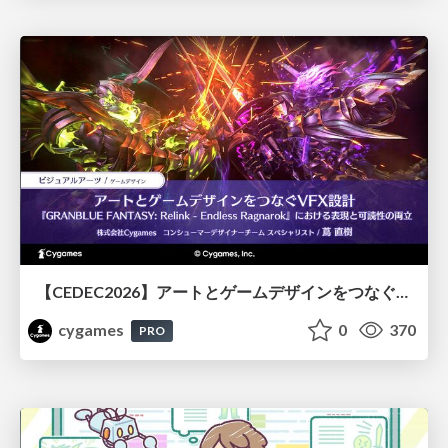
【CEDEC2026】アートとゲームデザインをつなぐVFX設計『GRANBLUE FANTASY: Relink - Endless Ragnarok』における表現と可読性の両立
cygames
0
370
PRO