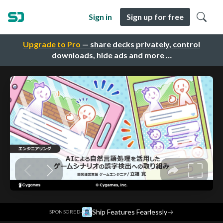
Sign in
Sign up for free
Upgrade to Pro
— share decks privately, control
downloads, hide ads and more …
·
Ship Features Fearlessly
→
SPONSORED