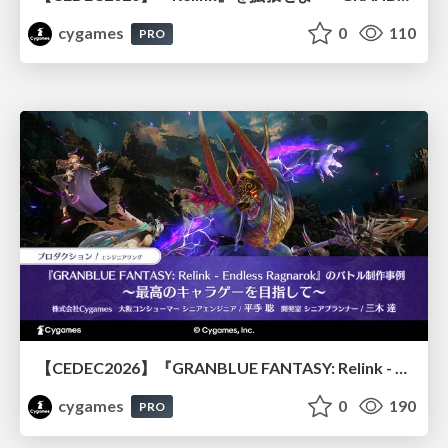
cygames
0
110
PRO
【CEDEC2026】『GRANBLUE FANTASY: Relink - Endless Ragnarok』のバトル制作事例 ～最高のキャラゲーを目指して～
cygames
0
190
PRO