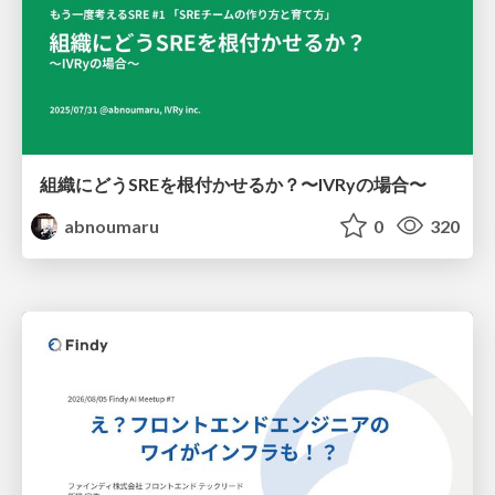
組織にどうSREを根付かせるか？〜IVRyの場合〜
abnoumaru
0
320