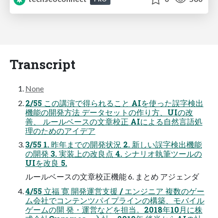
Transcript
None
2/55 この講演で得られること AIを使った誤字検出
機能の開発⽅法 データセットの作り⽅、UIの改
善、 ルールベースの⽂章校正 AIによる⾃然⾔語処
理のためのアイデア
3/55 1. 昨年までの開発状況 2. 新しい誤字検出機能
の開発 3. 実装上の改良点 4. シナリオ執筆ツールの
UIを改良 5.
ルールベースの⽂章校正機能 6. まとめ アジェンダ
4/55 ⽴福 寛 開発運営⽀援 / エンジニア 複数のゲー
ム会社でコンテンツパイプラインの構築、モバイル
ゲームの開 発・運営などを担当。2018年10⽉に株