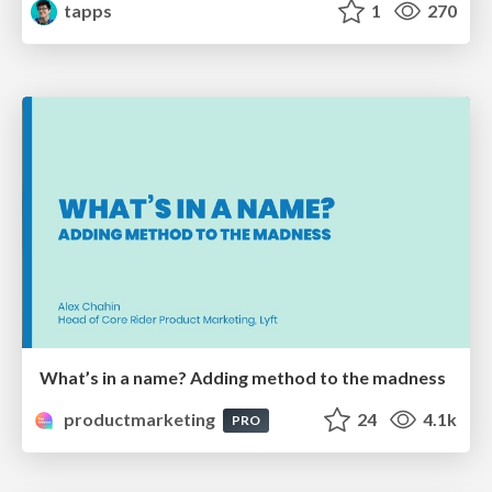
tapps
1
270
What’s in a name? Adding method to the madness
productmarketing
24
4.1k
PRO