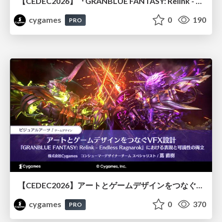
【CEDEC2026】『GRANBLUE FANTASY: Relink - Endless Ragnarok』のバトル制作事例 ～最高のキャラゲーを目指して～
cygames
0
190
PRO
【CEDEC2026】アートとゲームデザインをつなぐVFX設計『GRANBLUE FANTASY: Relink - Endless Ragnarok』における表現と可読性の両立
cygames
0
370
PRO