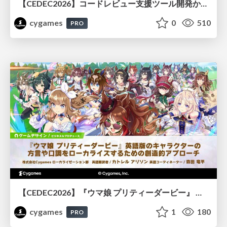
【CEDEC2026】コードレビュー支援ツール開発から学ぶ：LLMを用いた業務システムの実践的な運用設計と誤出力対策
cygames
0
510
PRO
【CEDEC2026】『ウマ娘 プリティーダービー』 英語版のキャラクターの方言や口調をローカライズするための創造的アプローチ
cygames
1
180
PRO