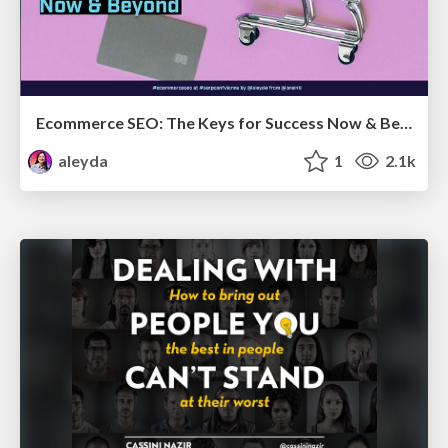
Ecommerce SEO: The Keys for Success Now & Beyond - #SERPConf2024
aleyda
1
2.1k