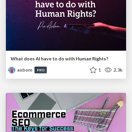
What does AI have to do with Human Rights?
axbom
1
2.3k
PRO