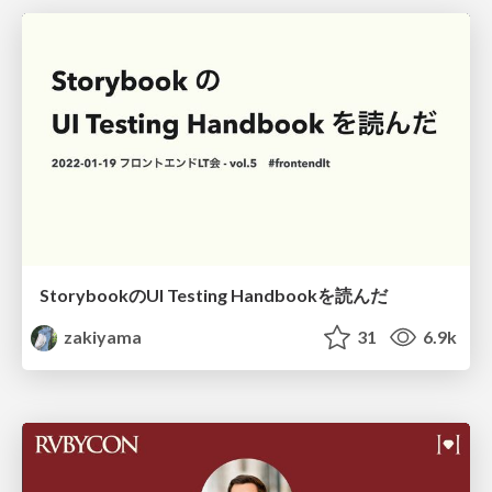
StorybookのUI Testing Handbookを読んだ
zakiyama
31
6.9k