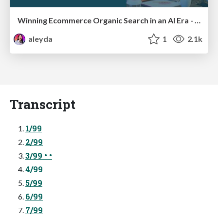
Winning Ecommerce Organic Search in an AI Era - #searchnstuff2025
aleyda
1
2.1k
Transcript
1/99
2/99
3/99 • •
4/99
5/99
6/99
7/99