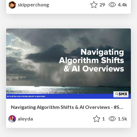
skipperchong
29
4.4k
Navigating Algorithm Shifts & AI Overviews - #SMXNext
aleyda
1
1.5k