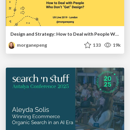
Design and Strategy: How to Deal with People Who Don’t "Get" Design
morganepeng
133
19k