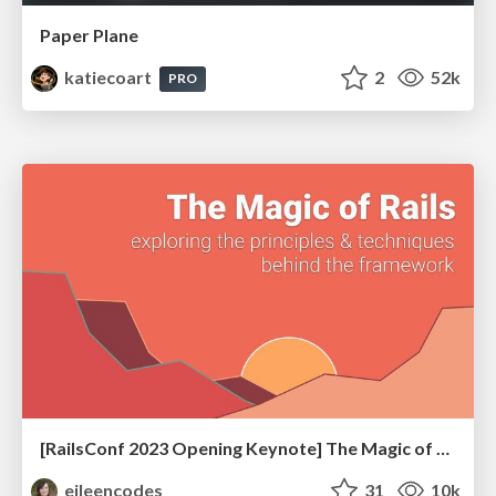
Paper Plane
katiecoart
2
52k
PRO
[RailsConf 2023 Opening Keynote] The Magic of Rails
eileencodes
31
10k