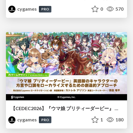
cygames
0
570
PRO
【CEDEC2026】『ウマ娘 プリティーダービー』 英語版のキャラクターの方言や口調をローカライズするための創造的アプローチ
cygames
1
180
PRO