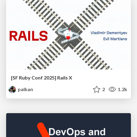
[SF Ruby Conf 2025] Rails X
palkan
2
1.2k