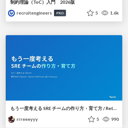
制約理論（ToC）入門 2026版
recruitengineers
5
1.6k
PRO
もう一度考える SRE チームの作り方・育て方 / Rethinking SRE #1: Building and Growing SRE Teams
rrreeeyyy
5
990