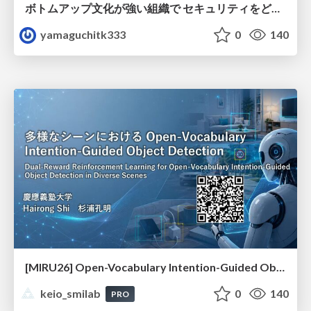
ボトムアップ文化が強い組織で セキュリティをどう根付かせていくかの現在進行形の話 / Making Security Stick in a Bottom-Up Organization
yamaguchitk333
0
140
[MIRU26] Open-Vocabulary Intention-Guided Object Detection in Diverse Scenes
keio_smilab
0
140
PRO