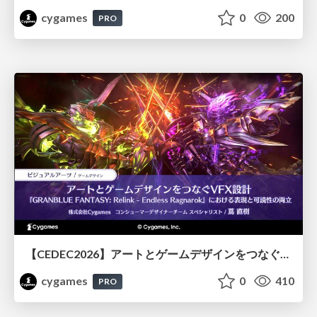
cygames
0
200
PRO
【CEDEC2026】アートとゲームデザインをつなぐVFX設計『GRANBLUE FANTASY: Relink - Endless Ragnarok』における表現と可読性の両立
cygames
0
410
PRO