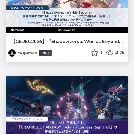
【CEDEC2026】『Shadowverse: Worlds Beyond』続編開発におけるUIデザイン・アニメーション演出の「超進化」 ～継承と挑戦を両立するデザイン手法～
cygames
1
4.2k
PRO