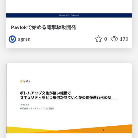
Pavlokで始める電撃駆動開発
sgrsn
0
170