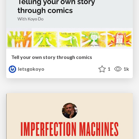
Tell your own story through comics
letsgokoyo
1
1k