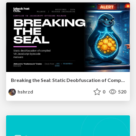
Breaking the Seal: Static Deobfuscation of Compiled V8 JavaScript Bytecode Malware
hshrzd
0
520