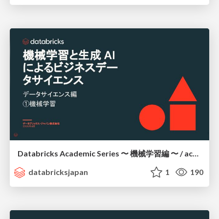
Databricks Academic Series 〜 機械学習編 〜 / academic-series-ml
databricksjapan
1
190