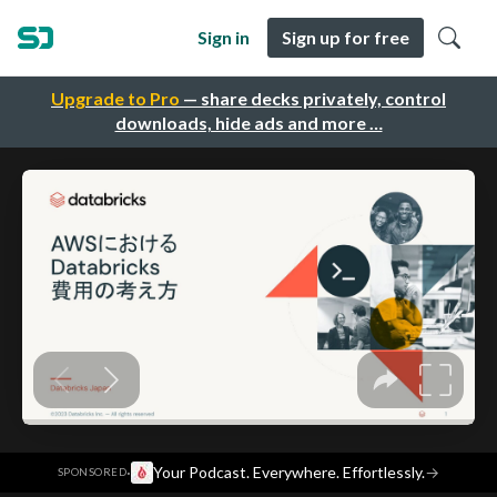
Sign in
Sign up for free
Upgrade to Pro
— share decks privately, control
downloads, hide ads and more …
·
Your Podcast. Everywhere. Effortlessly.
→
SPONSORED