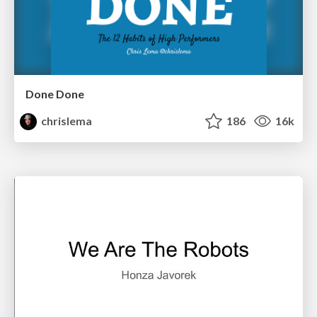
Done Done
chrislema
186
16k