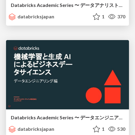
Databricks Academic Series 〜 データアナリスト編 〜 / academic-series-data-analyst
databricksjapan
1
370
Databricks Academic Series 〜 データエンジニアリング編 〜 / academic-series-data-engineering
databricksjapan
1
530