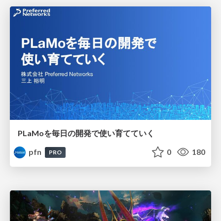
PLaMoを毎日の開発で使い育てていく
pfn
0
180
PRO