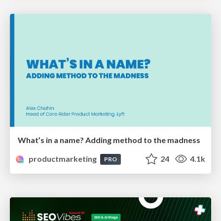
What’s in a name? Adding method to the madness
productmarketing
24
4.1k
PRO