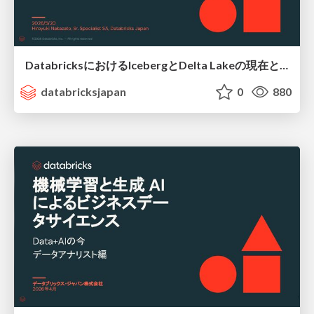
DatabricksにおけるIcebergとDelta Lakeの現在と未来 / The Present and Future of Iceberg and Delta Lake in Databricks
databricksjapan
0
880