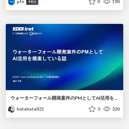
pfn
0
190
PRO
ウォーターフォール開発案件のPMとしてAI活用を模索している話
hatahata021
3
320