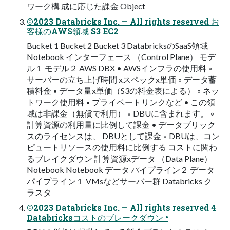
ワーク構 成に応じた課金 Object
©2023 Databricks Inc. — All rights reserved お
客様のAWS領域 S3 EC2
Bucket 1 Bucket 2 Bucket 3 DatabricksのSaaS領域
Notebook インターフェース （Control Plane） モデ
ル１ モデル２ AWS DBX • AWSインフラの使用料 ◦
サーバーの立ち上げ時間 xスペックx単価 ◦ データ蓄
積料金 ▪ データ量x単価（S3の料金表による） ◦ ネッ
トワーク使用料 ▪ プライベートリンクなど • この領
域は非課金（無償で利用） ◦ DBUに含まれます。 ◦
計算資源の利用量に比例して課金 • データブリック
スのライセンスは、 DBUとして課金 ◦ DBUは、コン
ピュートリソースの使用料に比例する コストに関わ
るブレイクダウン 計算資源xデータ （Data Plane）
Notebook Notebook データ パイプライン２ データ
パイプライン１ VMsなどサーバー群 Databricks ク
ラスタ
©2023 Databricks Inc. — All rights reserved 4
Databricksコストのブレークダウン •