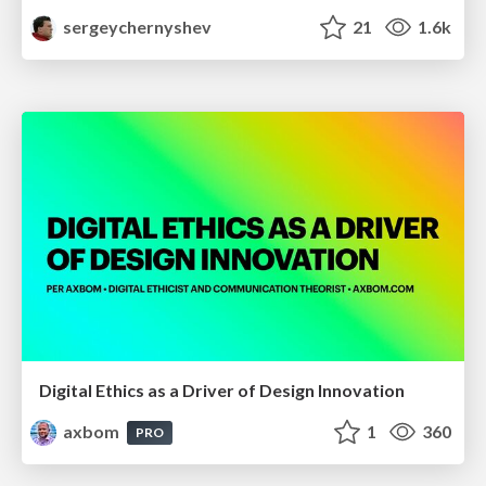
sergeychernyshev
21
1.6k
Digital Ethics as a Driver of Design Innovation
axbom
1
360
PRO