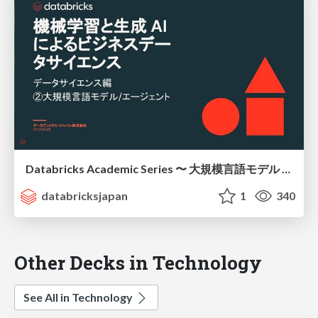
Databricks Academic Series 〜 大規模言語モデル / エージェント編 〜 / academic-series-llm
databricksjapan
1
340
Other Decks in Technology
See All in Technology