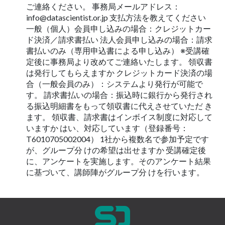
ご連絡ください。 事務局メールアドレス：
info@datascientist.or.jp
支払方法を教えてください
一般（個人）会員申し込みの場合：クレジットカー
ド決済／請求書払い 法人会員申し込みの場合：請求
書払いのみ（専用申込書による申し込み） ※受講確
定後に事務局より改めてご連絡いたします。 領収書
は発行してもらえますか クレジットカード決済の場
合（一般会員のみ）：システムより発行が可能で
す。 請求書払いの場合：振込時に銀行から発行され
る振込明細書をもって領収書に代えさせていただ き
ます。 領収書、請求書はインボイス制度に対応して
いますか はい、対応しています（登録番号：
T6010705002004） 1社から複数名で参加予定です
が、グループ分 けの希望は出せますか 受講確定後
に、アンケートを実施します。そのアンケート結果
に基づいて、講師陣がグループ分 けを行います。