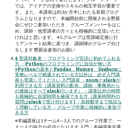
では、アイデアの交換やスキルの相互学習が重要で
す。 また、本講座は約3か月半にわたる長期プログ
ラムとなりますので、本編開始前に開催される懇親
会にぜひご参加いただき、 グループメンバーをはじ
め、講師・他受講者の方々とも積極的に交流いただ
ければと思います。 ※1.グループは受講確定後に行
うアンケート結果に基づき、講師陣がグループ分け
をします 懇親会参加のお願い
4 受講対象者 ・プログラミング言語に初めてふれる
方 ・Pythonのプログラミングに自信が無い方
※Pythonの基本とPandas、Numpy、Seabornに
実務レベルで精通されている方以外は、必ず入門講
座も受講してください 入門講座 ・zoomとslackが
利用できる方（講座資料の配布、講師・事務局から
の連絡はすべてslack行います） ・講座以外の時間
も積極的に自習時間を確保できる方（講座時間外の
質問はslackで受け付けます) ・高校数学まで抵抗な
く理解している方 ・グループ作業に積極的に参加で
きる方
※本編講座は1チーム4～5人でのグループ作業で、一
人一人の協力が必須となります 入門・本編講座共通