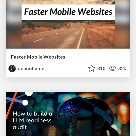
Faster Mobile Websites
deanohume
310
32k