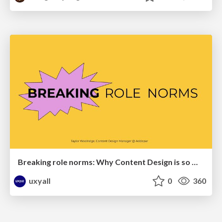
Breaking role norms: Why Content Design is so much more than writing copy - Taylor Woolridge
uxyall
0
360