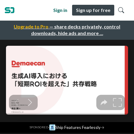
Sign in
Sign up for free
Upgrade to Pro
— share decks privately, control
downloads, hide ads and more …
·
Ship Features Fearlessly
→
SPONSORED