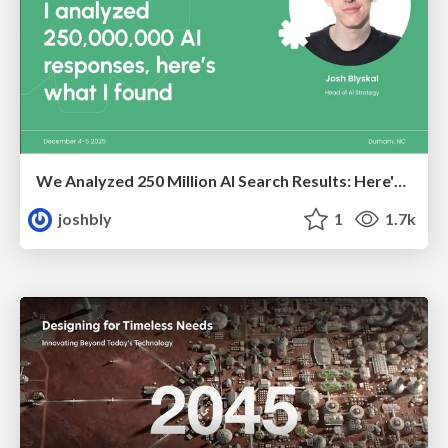
We Analyzed 250 Million AI Search Results: Here's What I Found
joshbly
1
1.7k