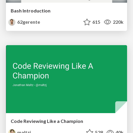
Bash Introduction
62gerente
615
220k
Code Reviewing Like a Champion
maltzj
528
40k