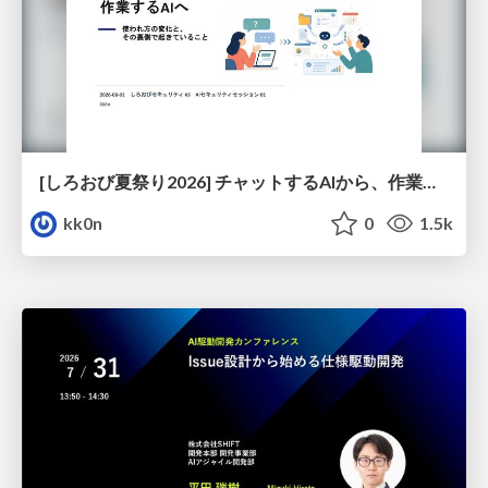
[しろおび夏祭り2026] チャットするAIから、作業するAIへ - 使われ方の変化と、その裏側で起きていること
kk0n
0
1.5k