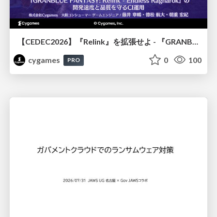
【CEDEC2026】『Relink』を拡張せよ - 『GRANBLUE FANTASY: Relink - Endless Ragnarok』の開発速度と品質を守るCI運用
cygames
0
100
PRO