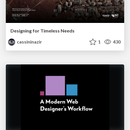
Designing for Timeless Needs
cassininazir
1
430