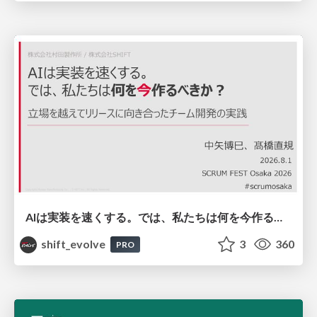
AIは実装を速くする。では、私たちは何を今作るべきか？－立場を越えてリリースに向き合ったチーム開発の実践 / 20260801 Hiromi Nakaya and Naoki Takahashi
shift_evolve
3
360
PRO