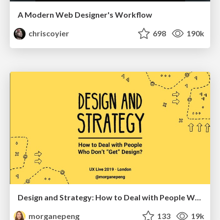
A Modern Web Designer's Workflow
chriscoyier
698
190k
Design and Strategy: How to Deal with People Who Don’t "Get" Design
morganepeng
133
19k