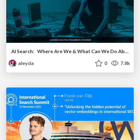
AI Search: Where Are We & What Can We Do About It?
aleyda
0
7.8k