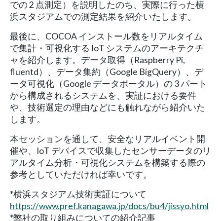
での 2 点測定）を説明したのち、実際に行った横
浜スタジアムでの測定結果を紹介いたします。
最後に、COCOA インストール数をリアルタイム
で集計・可視化する IoT システムのアーキテクチ
ャを紹介します。データ取得（Raspberry Pi,
fluentd）、データ集約（Google BigQuery）、デ
ータ可視化（Google データポータル）の 3 パート
から構成されるシステムを、実証における要件
や、技術選定の理由などにも触れながら紹介いた
します。
本セッションを通して、安全なリアルイベント開
催や、IoT デバイスで収集したセンサーデータのリ
アルタイム分析・可視化システムを構築する際の
参考としていただければ幸いです。
*横浜スタジアム技術実証について
https://www.pref.kanagawa.jp/docs/bu4/jissyo.html
*弊社の取り組みについての紹介記事