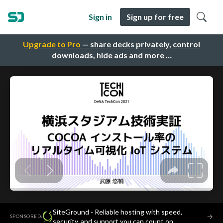
Sign in
Sign up for free
Upgrade to Pro
— share decks privately, control
downloads, hide ads and more …
SiteGround - Reliable hosting with speed,
·
→
SPONSORED
security, and support you can count on.