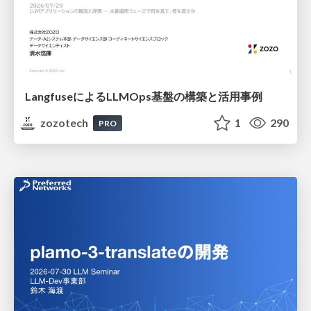
LangfuseによるLLMOps基盤の構築と活用事例
zozotech
1
290
PRO