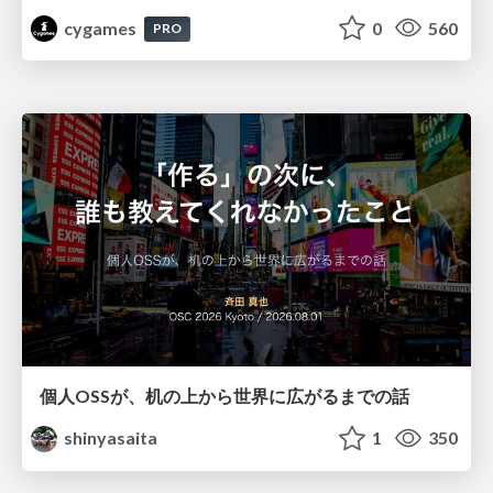
cygames
0
560
PRO
個人OSSが、机の上から世界に広がるまでの話
shinyasaita
1
350