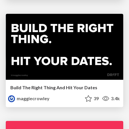
Build The Right Thing And Hit Your Dates
maggiecrowley
39
3.4k