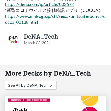
https://dena.com/jp/article/003672
*新型コロナウイルス接触確認アプリ（COCOA）
https://www.mhlw.go.jp/stf/seisakunitsuite/bunya/c
ocoa_00138.html
DeNA_Tech
March 03, 2021
More Decks by DeNA_Tech
See All by DeNA_Tech