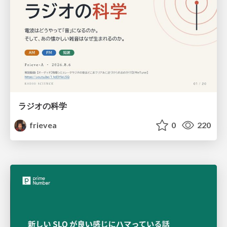
ラジオの科学
frievea
0
220