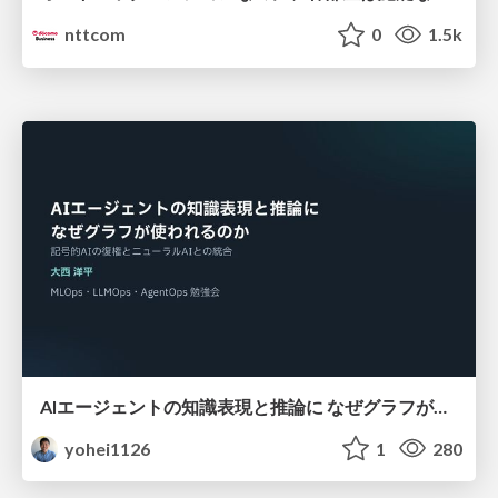
nttcom
0
1.5k
AIエージェントの知識表現と推論に なぜグラフが使われるのか - 記号的AIの復権とニューラルAIとの統合
yohei1126
1
280