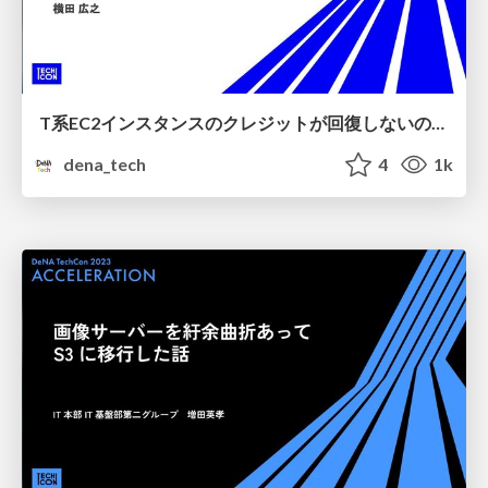
T系EC2インスタンスのクレジットが回復しないので困った話【DeNA TechCon 2023】
dena_tech
4
1k