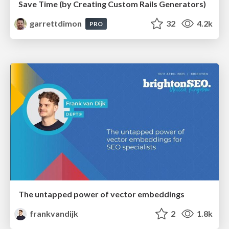
Save Time (by Creating Custom Rails Generators)
garrettdimon
32
4.2k
PRO
The untapped power of vector embeddings
frankvandijk
2
1.8k