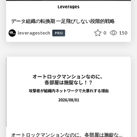
データ組織の転換期 一足飛びしない段階的戦略
leveragestech
0
150
PRO
オートロックマンションなのに、各部屋は施錠なし！？ 攻撃者が組織内ネットワークで大暴れする理由 / The Front Door Is Locked, but the Rooms Are Wide Open: Why Attackers Move Freely Inside Enterprise Networks