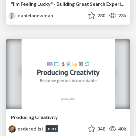
"I'm Feeling Lucky" - Building Great Search Experiences for Today's Users (#IAC19)
danielanewman
230
23k
Producing Creativity
orderedlist
348
40k
PRO