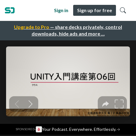
Sign in
Sign up for free
Upgrade to Pro
— share decks privately, control
downloads, hide ads and more …
·
Your Podcast. Everywhere. Effortlessly.
→
SPONSORED