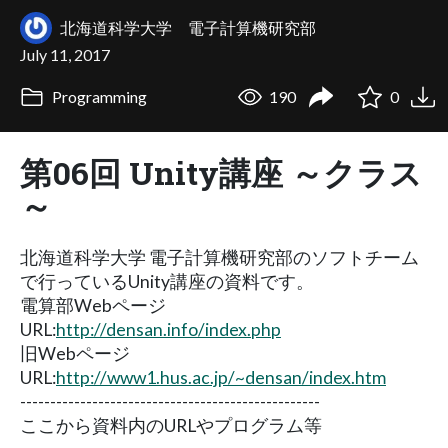
北海道科学大学 電子計算機研究部
July 11, 2017
Programming
190
0
第06回 Unity講座 ～クラス
～
北海道科学大学 電子計算機研究部のソフトチーム
で行っているUnity講座の資料です。
電算部Webページ
URL:
http://densan.info/index.php
旧Webページ
URL:
http://www1.hus.ac.jp/~densan/index.htm
--------------------------------------------------
ここから資料内のURLやプログラム等