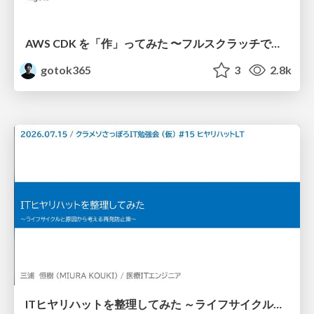
AWS CDK を「作」ってみた 〜フルスクラッチで見えた CDK の裏側〜 / aws-cdk-from-scratch
gotok365
3
2.8k
ITヒヤリハットを整理してみた ～ライフサイクルと原因から考える再発防止策～