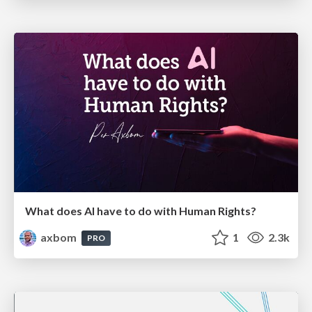
What does AI have to do with Human Rights?
axbom
1
2.3k
PRO