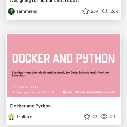
Designing for humans not robots
tammielis
254
26k
Docker and Python
trallard
47
4.1k