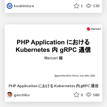
koukimiura
1
130
PHP Application における Kubernetes 内 gRPC 通信
ganchiku
0
580