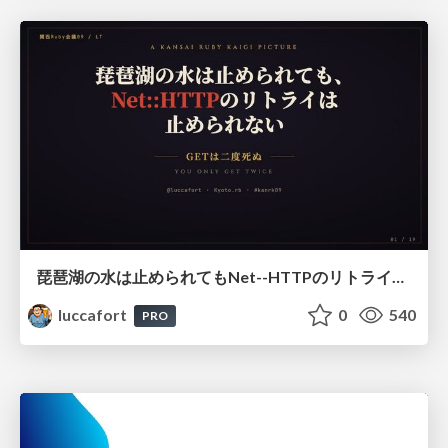
琵琶湖の水は止められてもNet--HTTPのリトライは止められない / You might be able to stop the water flow of Lake Biwa but you can't stop Net::HTTP retries
luccafort
0
540
PRO