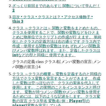
ざっくり前回までのあらすじ 関数について学んだ！
2
目次 • クラス • クラスとは？ • アクセス修飾子 •
this 3
クラス ～クラスとは～ 関数と変数をまとめたもの。
クラスを使用することで、関数や変数などをひとま
とめに物単位でスクリプトの作成が行 えます。 単純
化したクラスの定義方法は右の通りです クラス内で
作成・使用する関数や変数はそれ ぞれメンバ関数及
びメンバ変数呼ばれます。 また、定義したクラスは
intなどの型と同様に 使用できます。
クラスの定義 class クラス名{ メンバ変数の宣言; メン
バ関数の宣言; } 4
クラス ～クラスの概要～ 変数を定義するのと同様の
方法でクラス変数を宣言することができます。 作成
した変数は空っぽなので、クラスの実体を代入して
使用します。 この実態のことをインスタンスと呼び
ます。 変数が持つメンバ関数やメンバ変数を使用す
るためには、以下のような記述をします。 クラス変
数の宣言 クラス型名 変数名; 例：Player型の
player1変数を宣言している