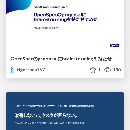
OpenSpecのproposalにbrainstormingを持たせてみた
tigertora7571
1
190