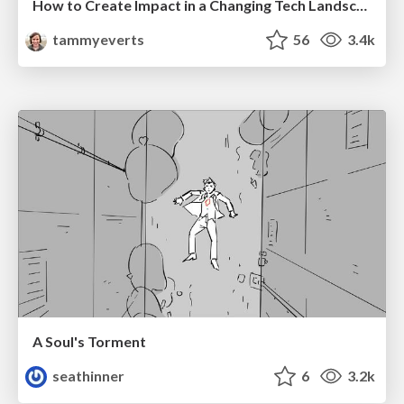
How to Create Impact in a Changing Tech Landscape [PerfNow 2023]
tammyeverts
56
3.4k
A Soul's Torment
seathinner
6
3.2k