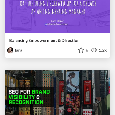
Balancing Empowerment & Direction
lara
6
1.2k