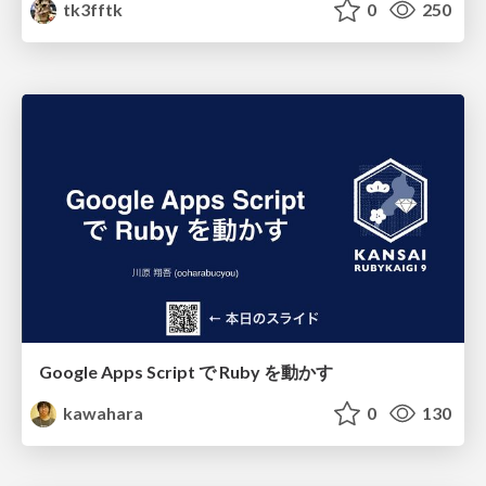
tk3fftk
0
250
Google Apps Script で Ruby を動かす
kawahara
0
130