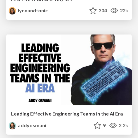
lynnandtonic
304
22k
Leading Effective Engineering Teams in the AI Era
addyosmani
9
2.2k