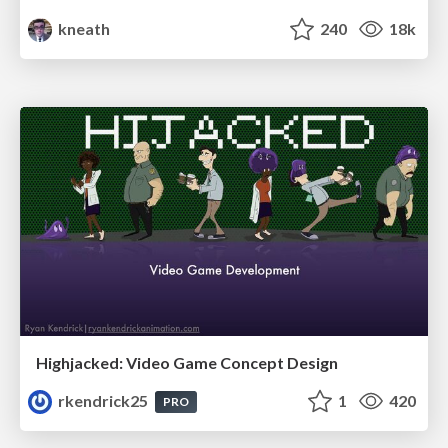
kneath
240
18k
Highjacked: Video Game Concept Design
rkendrick25
1
420
PRO