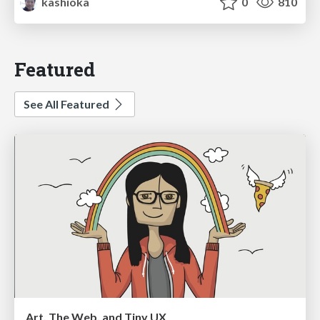
kashioka
0
810
Featured
See All Featured
Art, The Web, and Tiny UX