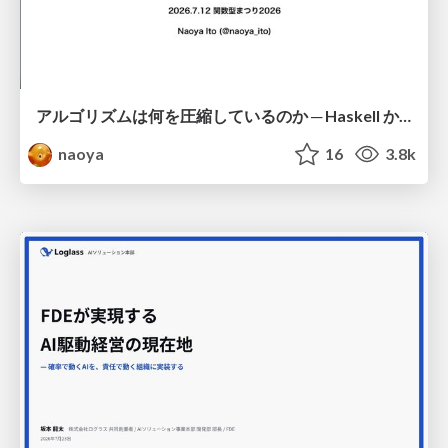
アルゴリズムは何を圧縮しているのか ─ Haskell から育った「圧縮代数」というメンタルモデル
naoya
16
3.8k