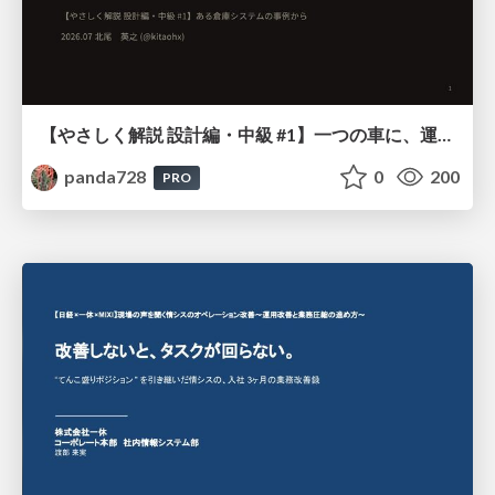
【やさしく解説 設計編・中級 #1】一つの車に、運転手は一人 ～ある倉庫システムの事例から～
panda728
0
200
PRO