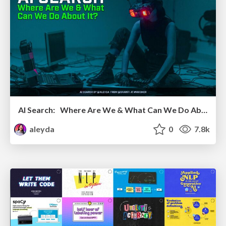
AI Search: Where Are We & What Can We Do About It?
aleyda
0
7.8k