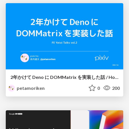
2年かけて Deno に DOMMatrix を実装した話 / How I implemented DOMMatrix in Deno over two years
petamoriken
0
200