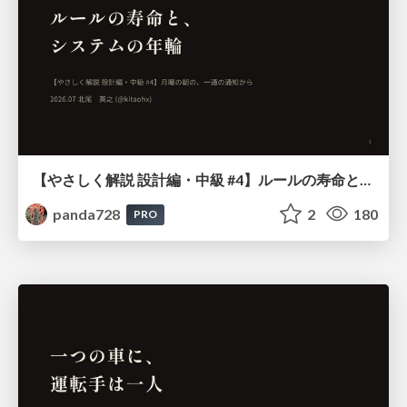
【やさしく解説 設計編・中級 #4】ルールの寿命と、システムの年輪
panda728
2
180
PRO