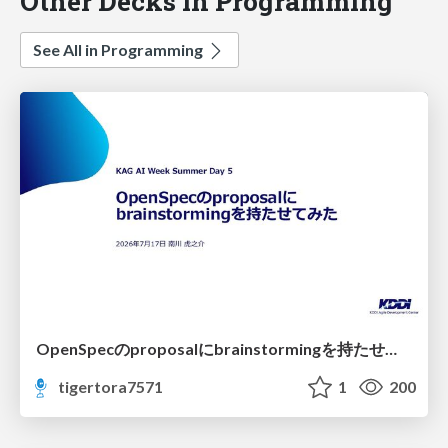
Other Decks in Programming
See All in Programming
OpenSpecのproposalにbrainstormingを持たせてみた
tigertora7571
1
200