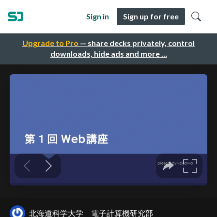
Sign in
Sign up for free
Upgrade to Pro
— share decks privately, control
downloads, hide ads and more …
北海道科学大学 電子計算機研究部