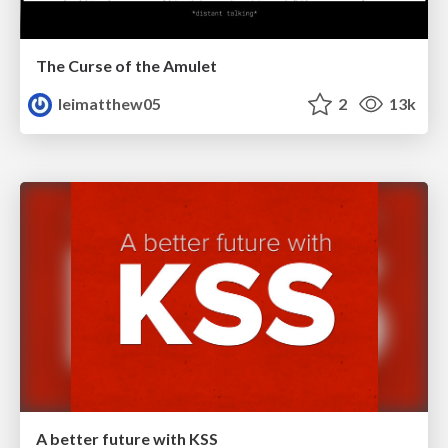
The Curse of the Amulet
leimatthew05
2
13k
A better future with KSS