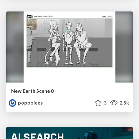
New Earth Scene 8
popppiees
3
2.5k