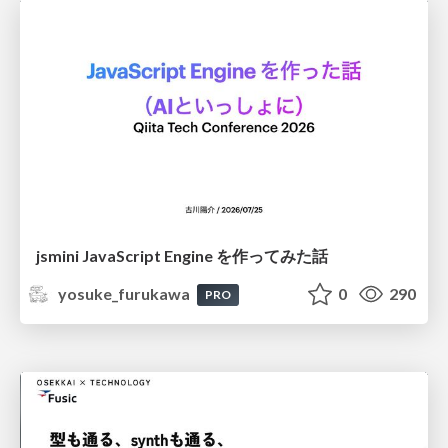
jsmini JavaScript Engine を作ってみた話
yosuke_furukawa
0
290
PRO