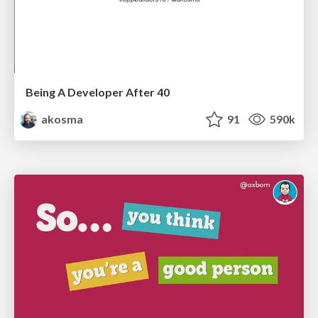
Being A Developer After 40
akosma
91
590k