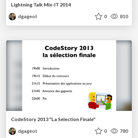
Lightning Talk Mix-IT 2014
dgageot
0
810
CodeStory 2013 "La Selection Finale"
dgageot
0
780