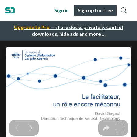
Sign in
Sign up for free
Upgrade to Pro
— share decks privately, control
downloads, hide ads and more …