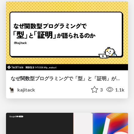
なぜ関数型プログラミングで「型」と「証明」が語られるのか #fp_matsuri
kajitack
3
1.1k