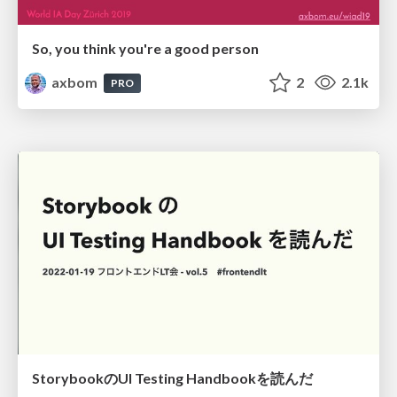
So, you think you're a good person
axbom
2
2.1k
PRO
StorybookのUI Testing Handbookを読んだ