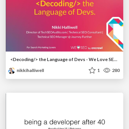
<Decoding/> the Language of Devs - We Love SEO 2024
nikkihalliwell
1
280