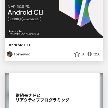
Android CLI
fornewid
0
210