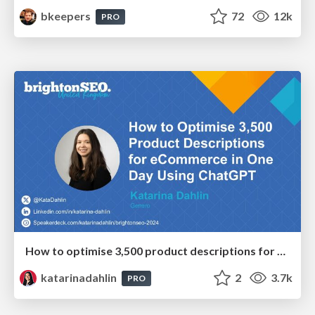
bkeepers
72
12k
PRO
How to optimise 3,500 product descriptions for ecommerce in one day using ChatGPT
katarinadahlin
2
3.7k
PRO