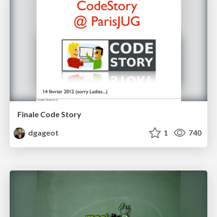
Finale Code Story
dgageot
1
740