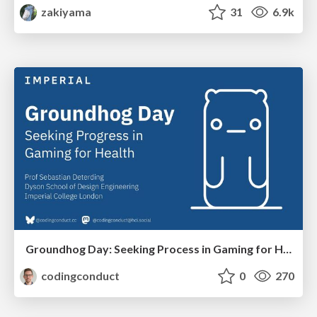
zakiyama
31
6.9k
Groundhog Day: Seeking Process in Gaming for Health
codingconduct
0
270