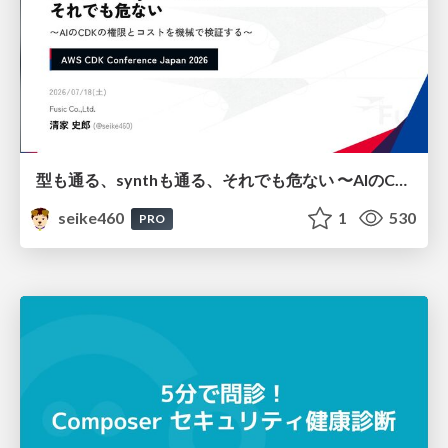
型も通る、synthも通る、それでも危ない 〜AIのCDKの権限とコストを機械で検証する〜 / It Passes Type Checks, It Passes Synth Checks, but It’s Still Risky — Automatically Verifying Permissions and Costs in AI’s CDK —
seike460
1
530
PRO