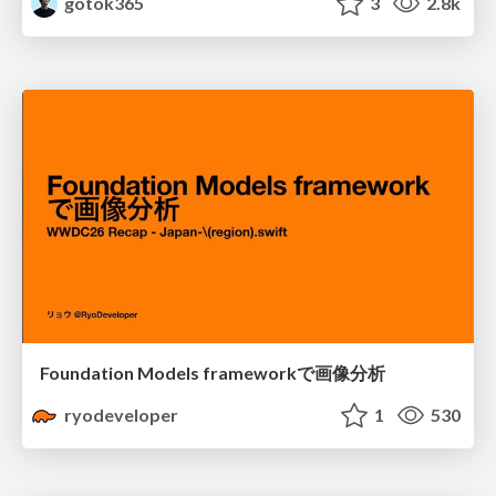
gotok365
3
2.8k
Foundation Models frameworkで画像分析
ryodeveloper
1
530