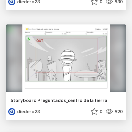
diedero23
0
930
Storyboard Preguntados_centro de la tierra
diedero23
0
920