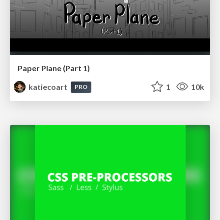
Paper Plane (Part 1)
katiecoart
1
10k
PRO