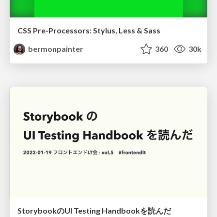
CSS Pre-Processors: Stylus, Less & Sass
bermonpainter
360
30k
StorybookのUI Testing Handbookを読んだ