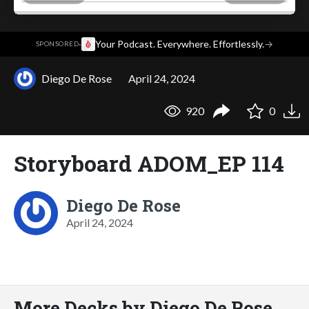
·
Your Podcast. Everywhere. Effortlessly.
→
SPONSORED
Diego De Rose
April 24, 2024
920
0
Storyboard ADOM_EP 114
Diego De Rose
April 24, 2024
More Decks by Diego De Rose