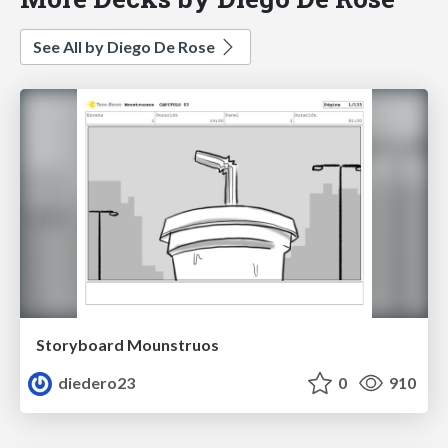
See All by Diego De Rose
Storyboard Mounstruos
diedero23
0
910