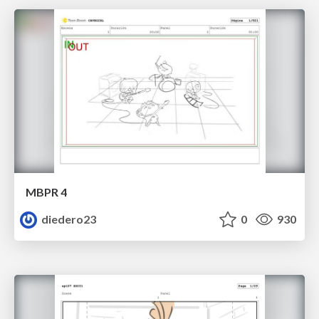
MBPR 4
diedero23
0
930